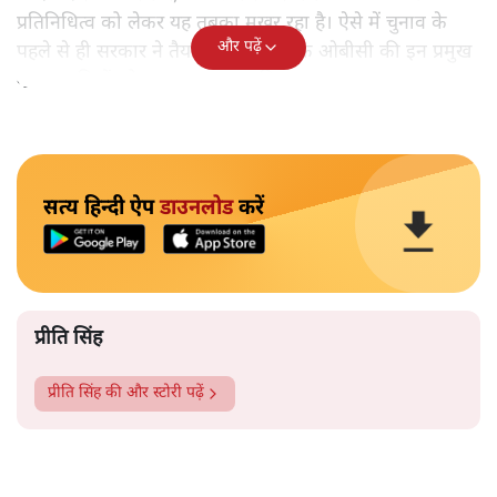
प्रतिनिधित्व को लेकर यह तबक़ा मुखर रहा है। ऐसे में चुनाव के
और पढ़ें
पहले से ही सरकार ने तैयारी कर ली थी कि ओबीसी की इन प्रमुख
मुखर जातियों को अलग-थलग कर दिया जाए।
सत्य हिन्दी ऐप
डाउनलोड
करें
प्रीति सिंह
प्रीति सिंह
की और स्टोरी पढ़ें