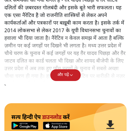
और समर्थकों का नया शगल है - ग़ैर यादव पिछड़ों व ग़ैर जाटव
दलितों की ज़बरदस्त गोलबंदी और इसके बूते भारी सफलता। यह
एक एसा नैरेटिव है जो राजनीति शास्त्रियों से लेकर अपने
कार्यकर्ताओं और पत्रकारों पर बख़ूबी काम करता है। इसके तर्क में
2014 लोकसभा से लेकर 2017 के यूपी विधानसभा चुनावों का
हवाला भी दिया जाता है। नैरेटिव न केवल समझ में आता है बल्कि
ज़मीन पर कई जगहों पर दिखने भी लगता है। मध्य उत्तर प्रदेश में
चौथे चरण के चुनाव में कई जगहों पर यह ग़ैर यादव पिछड़ा और ग़ैर
जाटव दलित का कार्ड चलता भी दिखा और शायद बीजेपी के लिए
उत्तर प्रदेश में अब तक हुए पाँच चरणों के चुनाव में सबसे अच्छा
और पढ़ें
चौथा चरण ही गया है। हालाँकि इस पूरे नैरेटिव पर बारीक़ी से नज़र
डालने पर कई झोल भी नज़र आते हैं।
सत्य हिन्दी ऐप
डाउनलोड
करें