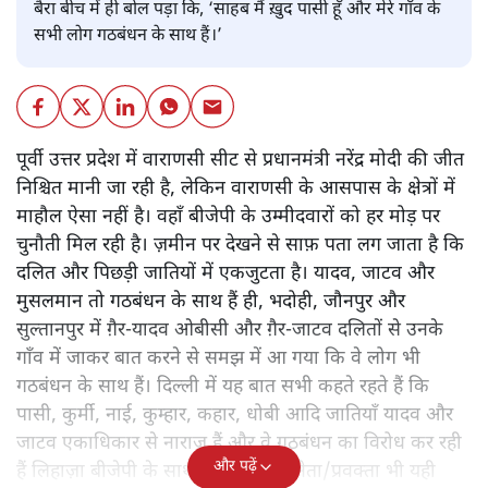
बैरा बीच में ही बोल पड़ा कि, ‘साहब मैं ख़ुद पासी हूँ और मेरे गाँव के
सभी लोग गठबंधन के साथ हैं।’
पूर्वी उत्तर प्रदेश में वाराणसी सीट से प्रधानमंत्री नरेंद्र मोदी की जीत
निश्चित मानी जा रही है, लेकिन वाराणसी के आसपास के क्षेत्रों में
माहौल ऐसा नहीं है। वहाँ बीजेपी के उम्मीदवारों को हर मोड़ पर
चुनौती मिल रही है। ज़मीन पर देखने से साफ़ पता लग जाता है कि
दलित और पिछड़ी जातियों में एकजुटता है। यादव, जाटव और
मुसलमान तो गठबंधन के साथ हैं ही, भदोही, जौनपुर और
सुल्तानपुर में ग़ैर-यादव ओबीसी और ग़ैर-जाटव दलितों से उनके
गाँव में जाकर बात करने से समझ में आ गया कि वे लोग भी
गठबंधन के साथ हैं। दिल्ली में यह बात सभी कहते रहते हैं कि
पासी, कुर्मी, नाई, कुम्हार, कहार, धोबी आदि जातियाँ यादव और
जाटव एकाधिकार से नाराज़ हैं और वे गठबंधन का विरोध कर रही
और पढ़ें
हैं लिहाज़ा बीजेपी के साथ हैं। बीजेपी के नेता/प्रवक्ता भी यही