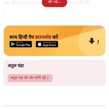
और पढ़ें
एक और बड़ा कारण था कांग्रेस, बहुजन समाज पार्टी और
समाजवादी पार्टी का अलग-अलग चुनाव लड़ना।
सत्य हिन्दी ऐप
डाउनलोड
करें
अतुल चंद्रा
अतुल चंद्रा
की और स्टोरी पढ़ें