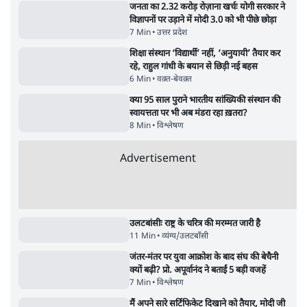
| Ashutosh Ki Baat
Daily Sho
सर्वाधिक पढ़ी गयी खबरें
मेटा के सरेंडर के बाद भारत में केजरीवाल का इंस्टा
हैंडल बैनः AAP का आरोप
3 Min
•
देश
•
नेशनल ब्यूरो
'अमित शाह के संसद में आने पर विचार करे सरकार':
राज्यसभा सभापति ने केंद्र से कहा
5 Min
•
देश
•
नेशनल ब्यूरो
Advertisement