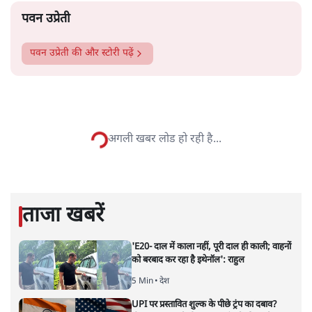
और पढ़ें
पटबउसी सत्र मंदिर
सत्य हिन्दी ऐप
डाउनलोड
करें
पवन उप्रेती
पवन उप्रेती
की और स्टोरी पढ़ें