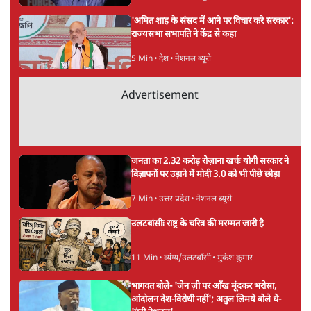
BJP और मोदी ‘गॉडफादर’ भागवत की Gen Z पर
सलाह मानेंः अभिजीत दिपके
5 Min
•
देश
महुआ मोइत्रा से SC ने कहा- ' अंडों से क्यों डरती हैं?
स्वतंत्रता सेनानी सीने पर गोली खाते थे'
4 Min
•
देश
राहुल गांधी के जेन ज़ी इवेंट 'छात्रों की गूंज' को शर्तों
के साथ मंज़ूरी देना पड़ा
5 Min
•
देश
Advertisement
झारखंड प्रोटेस्ट: तबीयत बिगड़ने पर छात्र अस्पताल में