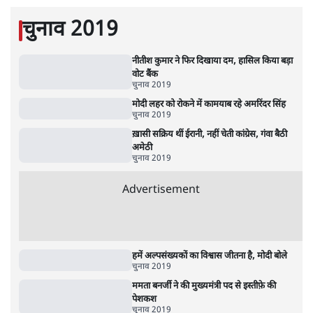
5 Min
•
दुनिया
•
विदेश डेस्क
Advertisement
122455
पाठकों की पसन्द
जनता का 2.32 करोड़ रोज़ाना खर्चः योगी सरकार ने
विज्ञापनों पर उड़ाने में मोदी 3.0 को भी पीछे छोड़ा
7 Min
•
उत्तर प्रदेश
शिक्षा संस्थान ‘विद्यार्थी’ नहीं, ‘अनुयायी’ तैयार कर
रहे, राहुल गांधी के बयान से छिड़ी नई बहस
6 Min
•
वक़्त-बेवक़्त
क्या 95 साल पुराने भारतीय सांख्यिकी संस्थान की
स्वायत्तता पर भी अब मंडरा रहा ख़तरा?
8 Min
•
विश्लेषण