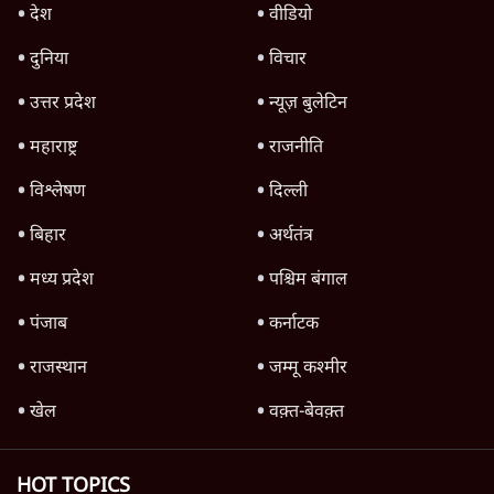
बड़ी साज़िश'- रोहित पवार का आरोप
4 Min
•
महाराष्ट्र
राहुल गांधी ने कहा- अमित शाह ने ही छात्रों पर पैलेट
गन चलवाई, सरकार का आरोपों से इंकार
11 Min
•
देश
Advertisement
1224333
चुनाव 2019
नीतीश कुमार ने फिर दिखाया दम, हासिल किया बड़ा
वोट बैंक
चुनाव 2019
मोदी लहर को रोकने में कामयाब रहे अमरिंदर सिंह
चुनाव 2019