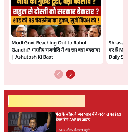
अगली खबर लोड हो रही है...
ताजा खबरें
'E20- दाल में काला नहीं, पूरी दाल ही काली; वाहनों
को बरबाद कर रहा है इथेनॉल': राहुल
5 Min
•
देश
UPI पर प्रस्तावित शुल्क के पीछे ट्रंप का दबाव?
वीजा-मास्टरकार्ड को फायदा पहुँचाने की चर्चा
6 Min
•
विश्लेषण
मार्क ज़करबर्ग का माफीनामाः ये बहुत अंदर की बात
है
9 Min
•
विश्लेषण
Advertisement