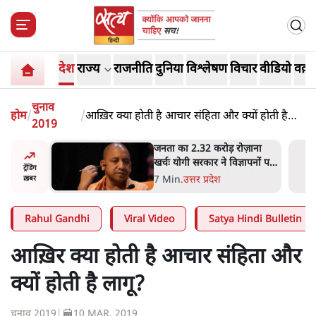
देश
राज्य
राजनीति
दुनिया
विश्लेषण
विचार
वीडियो
वक़्त
चुनाव
होम
/
/
आख़िर क्या होती है आचार संहिता और क्यों होती है
2019
लागू?
ोज़ाना
उलटबांसीः राष्ट्र के चरित्र की मरम्मत
्ञापनों पर
जारी है
ट्रेंडिंग
भी पीछे
11 Min
.
व्यंग्य/उलटबाँसी
ख़बर
Rahul Gandhi
Viral Video
Satya Hindi Bulletin
आख़िर क्या होती है आचार संहिता और
क्यों होती है लागू?
चुनाव 2019
|
10 MAR, 2019