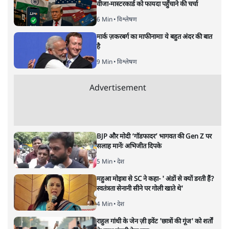
सबरीमला : भेदभाव,आस्था,मान्यताएँ
या पुरुषवादी सोच, सच क्या है?
देश
|
प्रमोद मल्लिक
|
17 NOV, 2019
प्रमोद मल्लिक
ईश्वर के दरबार में सबको हाज़िर होने का मौका क्यों नहीं देना चाहता
वह केरल, जो अपनी बौद्धिकता के लिए पूरे देश में मशहूर है? आखिर
क्या है मामला? क्या यह आस्था का सवाल है या इसके पीछे सदियों से
चली आ रही पुरुषवादी सोच है? सवाल यह भी है कि कुछ लोग आधी
आबादी के बारे में फ़ैसला कैसे कर सकते हैं? सवाल यह भी है कि क्या
महिलाओं की आस्था को महत्व नहीं दिया जाना चाहिए?