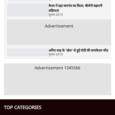
Advertisement
उलटबांसीः राष्ट्र के चरित्र की मरम्मत जारी है
11 Min
•
व्यंग्य/उलटबाँसी
जंतर-मंतर पर युवा आक्रोश के बाद संघ की बेचैनी
क्यों बढ़ी? प्रो. अपूर्वानंद ने बताईं 5 बड़ी वजहें
7 Min
•
विश्लेषण
मैं अपने सारे सर्टिफिकेट दिखाने को तैयार, मोदी जी
भी अपनी डिग्री दिखाएंः दिपके
4 Min
•
देश
Advertisement
'महाराष्ट्र में गैर बीजेपी वोटरों के नामों को काटने की