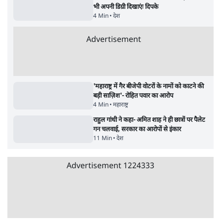
जनता का 2.32 करोड़ रोज़ाना खर्चः योगी सरकार ने
विज्ञापनों पर उड़ाने में मोदी 3.0 को भी पीछे छोड़ा
7 Min
•
उत्तर प्रदेश
•
नेशनल ब्यूरो
उलटबांसीः राष्ट्र के चरित्र की मरम्मत जारी है
11 Min
•
व्यंग्य/उलटबाँसी
•
मुकेश कुमार
भागवत बोले- 'जेन ज़ी पर आँख मूंदकर भरोसा,
आंदोलन देश-विरोधी नहीं'; अतुल लिमये बोले थे-
'एंटी नेशनल'
6 Min
•
देश
•
नेशनल ब्यूरो
अतीक अहमद के बेटे अबान अहमद की सड़क हादसे
में मौत, जेल में बंद भाई से मिलने जा रहे थे
5 Min
•
उत्तर प्रदेश
•
लखनऊ ब्यूरो
शेख हसीना की प्रेस कॉन्फ्रेंस में शामिल हुए क्रिकेटर
शाकिब अल हसन के घर पर पेट्रोल बम से हमला