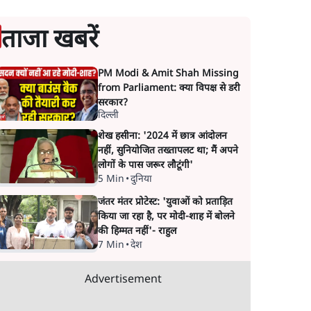
ताजा खबरें
PM Modi & Amit Shah Missing
from Parliament: क्या विपक्ष से डरी
सरकार?
दिल्ली
शेख हसीना: '2024 में छात्र आंदोलन
नहीं, सुनियोजित तख्तापलट था; मैं अपने
लोगों के पास जरूर लौटूंगी'
5 Min
•
दुनिया
जंतर मंतर प्रोटेस्ट: 'युवाओं को प्रताड़ित
किया जा रहा है, पर मोदी-शाह में बोलने
की हिम्मत नहीं'- राहुल
7 Min
•
देश
Advertisement