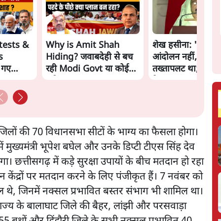
tests &
Why is Amit Shah
शेख हसीना: '2024 में
s
Hiding? जवाबदेही से बच
आंदोलन नहीं, सुनिय
 गए
रही Modi Govt या कोई
तख्तापलट था; मैं अपन
नई चाल? | The Daily
के पास जरूर लौटूंगी'
aat
Show
 जिलों की 70 विधानसभा सीटों के भाग्य का फैसला होगा।
ं मुख्यमंत्री भूपेश बघेल और उनके डिप्टी टीएस सिंह देव
 छत्तीसगढ़ में कड़े सुरक्षा उपायों के बीच मतदान हो रहा
केंद्रों पर मतदान करने के लिए पंजीकृत हैं। 7 नवंबर को
ामिल थे, जिनमें नक्सल प्रभावित बस्तर संभाग भी शामिल था।
ैं। राज्य के बालाघाट जिले की बैहर, लांझी और परसवाड़ा