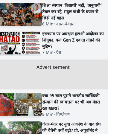
शिक्षा संस्थान ‘विद्यार्थी’ नहीं, ‘अनुयायी’
तैयार कर रहे, राहुल गांधी के बयान से
छिड़ी नई बहस
6 Min
•
वक़्त-बेवक़्त
इंस्टाग्राम पर आरक्षण हटाओ आंदोलन का
शिगूफा, क्या Gen Z एकता तोड़ने की
मुहिम?
7 Min
•
देश
Advertisement
क्या 95 साल पुराने भारतीय सांख्यिकी
संस्थान की स्वायत्तता पर भी अब मंडरा
रहा ख़तरा?
8 Min
•
विश्लेषण
जंतर-मंतर पर युवा आक्रोश के बाद संघ
की बेचैनी क्यों बढ़ी? प्रो. अपूर्वानंद ने