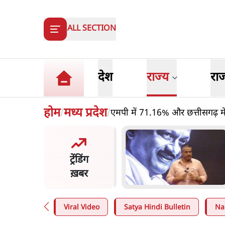
ALL SECTION
देश
राज्य
रा
होम
मध्य प्रदेश
एमपी में 71.16% और छत्तीसगढ़ 
/
/
र ने डाबर शहद, गाय के घी और
'म
्य उत्पाद की बिक्री पर रोक
क
ट्रेंडिंग
प
ख़बर
n
.
देश
4
Viral Video
Satya Hindi Bulletin
Na