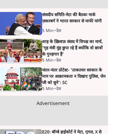
संसदीय समिति-मेटा की बैठकः मार्क
ज़करबर्ग ने भारत सरकार से माफी मांगी
5 Min
•
देश
शाह के ख़िलाफ़ संसद में विपक्ष का मार्च,
'गृह मंत्री मुंह छुपा रहे हैं क्योंकि वो छात्रों
के गुनहगार हैं'
5 Min
•
देश
जंतर-मंतर प्रोटेस्ट- 'ताकतवर सरकार के
नाम पर आक्रामकता न दिखाए पुलिस, जेन
जी को सुने': SC
5 Min
•
देश
Advertisement
E20: बॉम्बे हाईकोर्ट ने मेटा, गूगल, X से