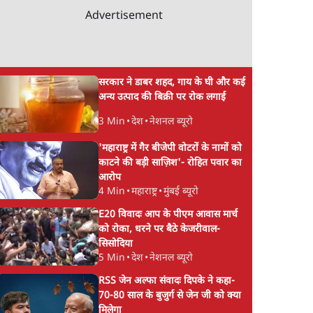
Advertisement
सरकार ने डाबर शहद, गाय के घी और कई
अन्य उत्पाद की बिक्री पर रोक लगाई
3 Min
•
देश
•
नेशनल ब्यूरो
'महाराष्ट्र में गैर बीजेपी वोटरों के नामों को
काटने की बड़ी साज़िश'- रोहित पवार का
आरोप
4 Min
•
महाराष्ट्र
•
मुंबई ब्यूरो
E20 विवादः आप के पीएम आवास मार्च
को रोका, धरने पर बैठे केजरीवाल-
सिसोदिया
5 Min
•
देश
•
नेशनल ब्यूरो
RSS जेन अल्फा संवादः दिपके ने कहा-
70-80 साल के बुजुर्ग से जेन जी को क्या
मिलेगा