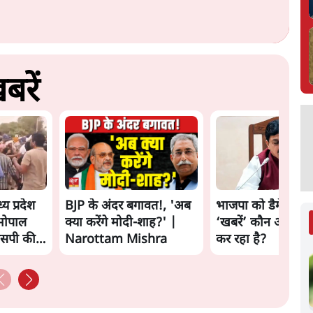
बरें
्य प्रदेश
BJP के अंदर बगावत!, 'अब
भाजपा को डैमेज करन
 भोपाल
क्या करेंगे मोदी-शाह?' |
‘खबरें’ कौन और क्यो
एसपी की
Narottam Mishra
कर रहा है?