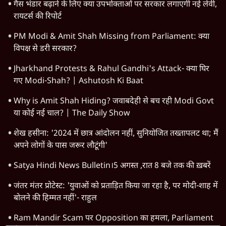
देश
वीडियो
दुनिया
विचार
उत्तर प्रदेश
न्यूज़ बुलेटिन
महाराष्ट्र
राजनीति
दिल्ली
विश्लेषण
बिहार
अर्थतंत्र
मध्य प्रदेश
पश्चिम बंगाल
पंजाब
कर्नाटक
राजस्थान
जम्मू कश्मीर
खेल
वक़्त-बेवक़्त