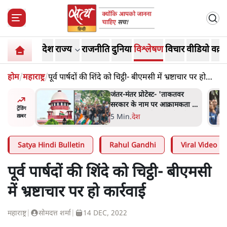
देश
राज्य
राजनीति
दुनिया
विश्लेषण
विचार
वीडियो
वक़्त
होम
/
महाराष्ट्र
/
पूर्व पार्षदों की शिंदे को चिट्ठी- बीएमसी में भ्रष्टाचार पर हो
कार्रवाई
ाकतवर
जंतर मंतर प्रोटेस्ट: 'युवाओं को
रामकता न
प्रताड़ित किया जा रहा है, पर मोदी-
ट्रेंडिंग
ो सुने':
शाह में बोलने की हिम्मत नहीं'-
7 Min
.
देश
ख़बर
राहुल
Satya Hindi Bulletin
Rahul Gandhi
Viral Video
पूर्व पार्षदों की शिंदे को चिट्ठी- बीएमसी
में भ्रष्टाचार पर हो कार्रवाई
महाराष्ट्र
|
सोमदत्त शर्मा
|
14 DEC, 2022