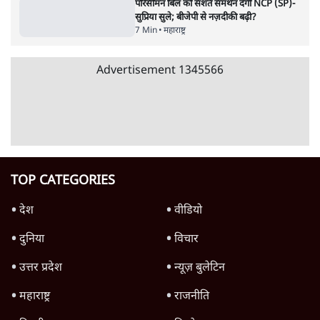
6 Min
•
वक़्त-बेवक़्त
इंस्टाग्राम पर आरक्षण हटाओ आंदोलन का शिगूफा,
क्या Gen Z एकता तोड़ने की मुहिम?
7 Min
•
देश
Advertisement
जनता का 2.32 करोड़ रोज़ाना खर्चः योगी सरकार ने
विज्ञापनों पर उड़ाने में मोदी 3.0 को भी पीछे छोड़ा
7 Min
•
उत्तर प्रदेश
क्या 95 साल पुराने भारतीय सांख्यिकी संस्थान की
स्वायत्तता पर भी अब मंडरा रहा ख़तरा?
8 Min
•
विश्लेषण
जंतर-मंतर पर युवा आक्रोश के बाद संघ की बेचैनी
क्यों बढ़ी? प्रो. अपूर्वानंद ने बताईं 5 बड़ी वजहें
7 Min
•
विश्लेषण
Advertisement