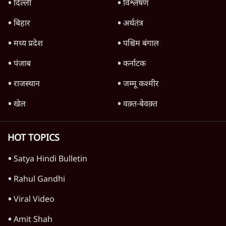
'महाराष्ट्र में गैर बीजेपी वोटरों के नामों को काटने की
बड़ी साज़िश'- रोहित पवार का आरोप
4 Min
•
महाराष्ट्र
राहुल गांधी ने कहा- अमित शाह ने ही छात्रों पर पैलेट
गन चलवाई, सरकार का आरोपों से इंकार
11 Min
•
देश
Advertisement
1224333
महाराष्ट्र
तरुण तेजपाल को 2013 के रेप केस में 10 साल की