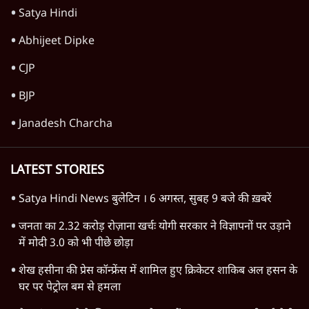
NCP में फिर घमासान: सुनेत्रा पवार नाराज़, सुनील
तटकरे बिना पूछे फडणवीस से कैसे मिल लिए?
7 Min
•
महाराष्ट्र
Advertisement
परिसीमन बिल को सशर्त समर्थन देगी NCP (SP)-
सुप्रिया सुले; बीजेपी से नज़दीकी बढ़ी?
7 Min
•
महाराष्ट्र
Advertisement
1345566
TOP CATEGORIES