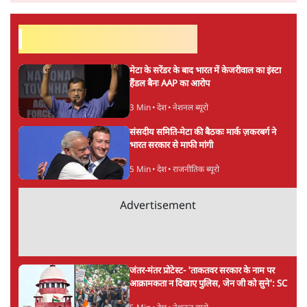
अगली खबर लोड हो रही है...
ताजा खबरें
Abhijeet Dipke Press Conference: CJP
का 'Kya Bolti Public' अभियान, चुनाव नहीं
लड़ेगी CJP!
दिल्ली
Urmilesh Exposes Voter List Plan: क्या
पिछड़ों और दलितों का वोट काट देगी BJP?
विश्लेषण
भागवत बोले- 'जेन ज़ी पर आँख मूंदकर भरोसा,
आंदोलन देश-विरोधी नहीं'; अतुल लिमये बोले थे-
'एंटी नेशनल'