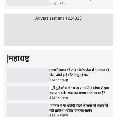
Advertisement
जंतर-मंतर प्रोटेस्ट- 'ताकतवर सरकार के नाम पर
आक्रामकता न दिखाए पुलिस, जेन जी को सुने': SC
5 Min
•
देश
•
नेशनल ब्यूरो
जंतर मंतर प्रोटेस्ट: 'युवाओं को प्रताड़ित किया जा रहा
है, पर मोदी-शाह में बोलने की हिम्मत नहीं'- राहुल
7 Min
•
देश
•
नेशनल ब्यूरो
पेंटर प्रशांत की दर्दनाक दास्तान- जंतर मंतर पर पैलेट
गन से 5 नहीं, 6 लोग घायल हुए
6 Min
•
देश
•
नेशनल ब्यूरो
क्या 95 साल पुराने भारतीय सांख्यिकी संस्थान की
स्वायत्तता पर भी अब मंडरा रहा ख़तरा?
8 Min
•
विश्लेषण
•
सत्य ब्यूरो