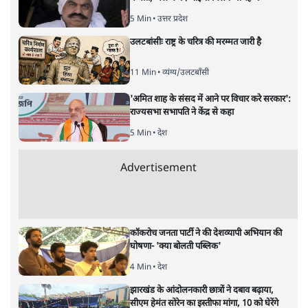
विधानसभा चुनाव नतीजों के क्या मायने हैं? बीजेपी कुछ भी दावे करे,
लेकिन विपक्षी दलों के लिए चुनाव नतीजे क्या कुछ ख़ास संदेश देते हैं?
दो विधानसभाओं और अन्य राज्यों में हुए उप चुनाव यक़ीनन
भारतीय लोकतंत्र में प्राणवायु का काम करेंगे। इनका असर अगले
साल होने वाले कुछ राज्यों के विधानसभा और फिर 2024 में
लोकसभा निर्वाचन पर अवश्य दिखाई देगा। पिछले लोकसभा चुनाव
के बाद पक्ष और प्रतिपक्ष के आकार में बड़ा फ़ासला बन गया था।
इससे मुल्क़ में लोकतांत्रिक असंतुलन पैदा हो गया था। कहा जाने
लगा था कि पक्ष का क़द इतना विराट हो गया है कि उसके सामने
विपक्ष अत्यंत दुर्बल नज़र आने लगा है। इससे अवाम के मसलों का
स्वर मद्धम पड़ने का ख़तरा मंडराने लगता है। वह संसद या
विधानसभाओं में जनता का पक्ष पुरज़ोर ढंग से नहीं उठा पाता।
दूसरी ओर पक्ष के व्यवहार और सोच में अधिनायकवादी
मानसिकता झलकने लगती है। वह महत्वपूर्ण मसलों पर विपक्ष को