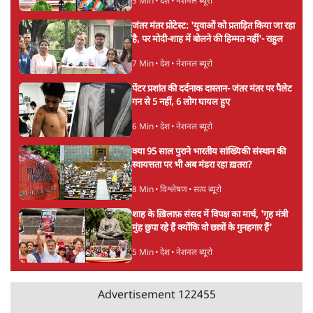
6 Min
•
देश
Advertisement
अतीक अहमद के बेटे अबान अहमद की सड़क हादसे
में मौत, जेल में बंद भाई से मिलने जा रहे थे
5 Min
•
उत्तर प्रदेश
उलटबांसीः राष्ट्र के चरित्र की मरम्मत जारी है
11 Min
•
व्यंग्य/उलटबाँसी
'अमित शाह के संसद में आने पर विचार करे सरकार':
राज्यसभा सभापति ने केंद्र से कहा
5 Min
•
देश
Advertisement