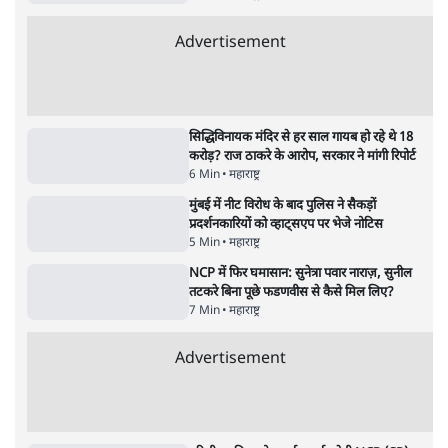
शाह के ख़िलाफ़ संसद में विपक्ष का मार्च, 'गृह मंत्री
मुंह छुपा रहे हैं क्योंकि वो छात्रों के गुनहगार हैं'
5 Min
•
देश
•
नेशनल ब्यूरो
Advertisement
122455
पाठकों की पसन्द
RSS नेता की जंतर मंतर आंदोलन पर टिप्पणी- सीधे
फायरिंग कराता, महिलाओं का रेप करवाता
4 Min
•
देश
शिक्षा संस्थान ‘विद्यार्थी’ नहीं, ‘अनुयायी’ तैयार कर
रहे, राहुल गांधी के बयान से छिड़ी नई बहस