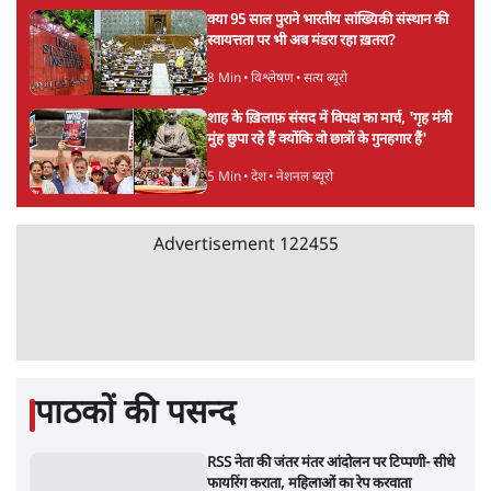
आक्रामकता न दिखाए पुलिस, जेन जी को सुने': SC
5 Min
•
देश
•
नेशनल ब्यूरो
जंतर मंतर प्रोटेस्ट: 'युवाओं को प्रताड़ित किया जा रहा
है, पर मोदी-शाह में बोलने की हिम्मत नहीं'- राहुल
7 Min
•
देश
•
नेशनल ब्यूरो
पेंटर प्रशांत की दर्दनाक दास्तान- जंतर मंतर पर पैलेट
गन से 5 नहीं, 6 लोग घायल हुए
6 Min
•
देश
•
नेशनल ब्यूरो
क्या 95 साल पुराने भारतीय सांख्यिकी संस्थान की
स्वायत्तता पर भी अब मंडरा रहा ख़तरा?
8 Min
•
विश्लेषण
•
सत्य ब्यूरो
शाह के ख़िलाफ़ संसद में विपक्ष का मार्च, 'गृह मंत्री
मुंह छुपा रहे हैं क्योंकि वो छात्रों के गुनहगार हैं'
5 Min
•
देश
•
नेशनल ब्यूरो