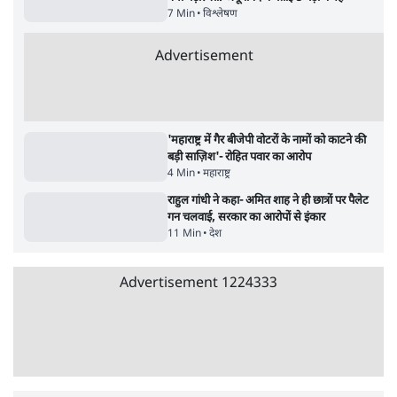
जनता का 2.32 करोड़ रोज़ाना खर्चः योगी सरकार ने
विज्ञापनों पर उड़ाने में मोदी 3.0 को भी पीछे छोड़ा
7 Min
•
उत्तर प्रदेश
क्या 95 साल पुराने भारतीय सांख्यिकी संस्थान की
स्वायत्तता पर भी अब मंडरा रहा ख़तरा?
8 Min
•
विश्लेषण
जंतर-मंतर पर युवा आक्रोश के बाद संघ की बेचैनी
क्यों बढ़ी? प्रो. अपूर्वानंद ने बताईं 5 बड़ी वजहें
7 Min
•
विश्लेषण
Advertisement
'महाराष्ट्र में गैर बीजेपी वोटरों के नामों को काटने की
बड़ी साज़िश'- रोहित पवार का आरोप
4 Min
•
महाराष्ट्र