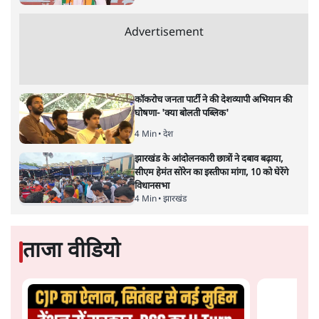
अतीक अहमद के बेटे अबान अहमद की सड़क हादसे
में मौत, जेल में बंद भाई से मिलने जा रहे थे
5 Min
•
उत्तर प्रदेश
उलटबांसीः राष्ट्र के चरित्र की मरम्मत जारी है
11 Min
•
व्यंग्य/उलटबाँसी
'अमित शाह के संसद में आने पर विचार करे सरकार':
राज्यसभा सभापति ने केंद्र से कहा
5 Min
•
देश
Advertisement
कॉकरोच जनता पार्टी ने की देशव्यापी अभियान की
घोषणा- 'क्या बोलती पब्लिक'
4 Min
•
देश