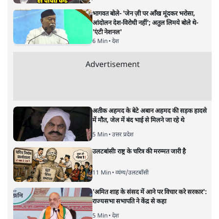
ताजा खबरें
Abhijeet Dipke Press Conference: CJP
का 'Kya Bolti Public' अभियान, चुनाव नहीं
लड़ेगी CJP!
दिल्ली
Urmilesh Exposes Voter List Plan: क्या
पिछड़ों और दलितों का वोट काट देगी BJP?
विश्लेषण
भागवत बोले- 'जेन ज़ी पर आँख मूंदकर भरोसा,
आंदोलन देश-विरोधी नहीं'; अतुल लिमये बोले थे-
'एंटी नेशनल'
6 Min
•
देश
Advertisement