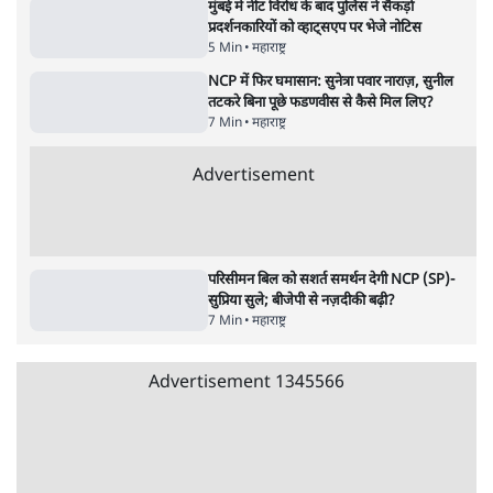
'महाराष्ट्र में गैर बीजेपी वोटरों के नामों को काटने की
बड़ी साज़िश'- रोहित पवार का आरोप
4 Min
•
महाराष्ट्र
Advertisement
सिद्धिविनायक मंदिर से हर साल गायब हो रहे थे 18
करोड़? राज ठाकरे के आरोप, सरकार ने मांगी रिपोर्ट
6 Min
•
महाराष्ट्र
मुंबई में नीट विरोध के बाद पुलिस ने सैकड़ों
प्रदर्शनकारियों को व्हाट्सएप पर भेजे नोटिस
5 Min
•
महाराष्ट्र
NCP में फिर घमासान: सुनेत्रा पवार नाराज़, सुनील
तटकरे बिना पूछे फडणवीस से कैसे मिल लिए?
7 Min
•
महाराष्ट्र
Advertisement