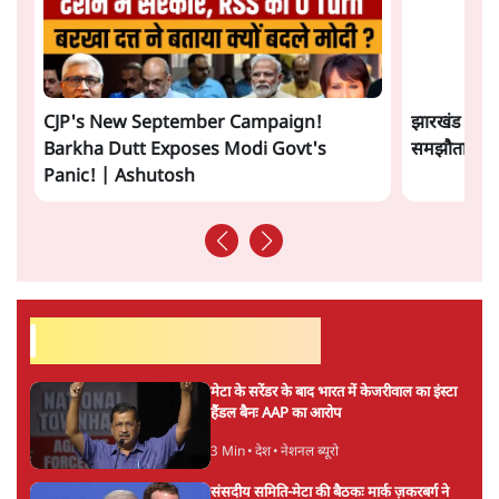
झारखंड के आंदोलनकारी छात्रों ने दबाव बढ़ाया,
सीएम हेमंत सोरेन का इस्तीफा मांगा, 10 को घेरेंगे
विधानसभा
4 Min
•
झारखंड
ताजा वीडियो
CJP's New September Campaign!
झारखंड छात्र
Barkha Dutt Exposes Modi Govt's
समझौता होने 
Panic! | Ashutosh