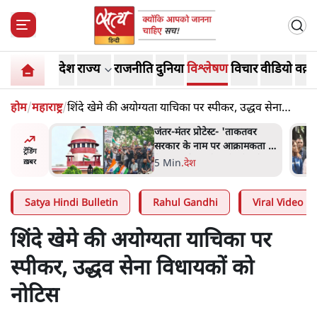
देश
राज्य
राजनीति
दुनिया
विश्लेषण
विचार
वीडियो
वक़्त
होम
/
महाराष्ट्र
/
शिंदे खेमे की अयोग्यता याचिका पर स्पीकर, उद्धव सेना
विधायकों को नोटिस
ाकतवर
जंतर मंतर प्रोटेस्ट: 'युवाओं को
रामकता न
प्रताड़ित किया जा रहा है, पर मोदी-
ट्रेंडिंग
ो सुने':
शाह में बोलने की हिम्मत नहीं'-
7 Min
.
देश
ख़बर
राहुल
Satya Hindi Bulletin
Rahul Gandhi
Viral Video
शिंदे खेमे की अयोग्यता याचिका पर
स्पीकर, उद्धव सेना विधायकों को
नोटिस