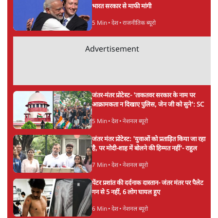
सर्वाधिक पढ़ी गयी खबरें
मेटा के सरेंडर के बाद भारत में केजरीवाल का इंस्टा
हैंडल बैनः AAP का आरोप
3 Min
•
देश
•
नेशनल ब्यूरो
संसदीय समिति-मेटा की बैठकः मार्क ज़करबर्ग ने
भारत सरकार से माफी मांगी
5 Min
•
देश
•
राजनीतिक ब्यूरो
Advertisement
जंतर-मंतर प्रोटेस्ट- 'ताकतवर सरकार के नाम पर