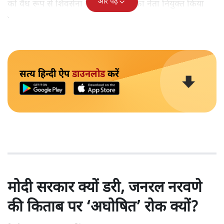
और पढ़ें
को वैध रूप से शिवसेना राजनीतिक दल का नेता नियुक्त किया
गया।'
सत्य हिन्दी ऐप
डाउनलोड
करें
मोदी सरकार क्यों डरी, जनरल नरवणे
की किताब पर ‘अघोषित’ रोक क्यों?