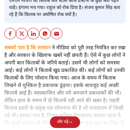
एमएम नरवणे की किताब फोर स्टार्स ऑफ डेस्टिनी के कुछ अंश पढ़ने
चाहे। हंगामा मच गया। राहुल को रोक दिया है। संजय कुमार सिंह बता
रहे हैं कि किताब पर अघोषित रोक क्यों है।
सबको पता है कि सरकार
ने मीडिया को पूरी तरह नियंत्रित कर रखा
है और सरकार के खिलाफ खबरें नहीं छपती हैं। ऐसे में कुछ लोगों ने
अपनी बात किताबों के जरिये बताई। उसमें भी लोगों को समस्या
आई। कई लोगों ने किताबें खुद प्रकाशित कीं। कई लोगों को उनकी
किताबों के लिए परेशान किया गया। आज के समय में किताब
लिखने से मुश्किल है प्रकाशक ढूंढ़ना। इसके बावजूद कई अच्छी
किताबें आई हैं। स्वप्रकाशित और नये अनजाने प्रकाशकों की भी।
लेकिन हाल के समय में दो किताबें नहीं आने की खबर है। पहली
किताब इसरो के प्रमुख एस सोमनाथ की है जो मलयालम में लिखी
गई थी। इसका नाम है, निलवु कुडिचा सिमहंगल। बताया जाता है
और पढ़ें
कि इसमें चंद्रयान दो की नाकामी से संबंधित कुछ चूक का जिक्र है।