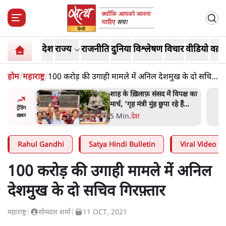
देश
राज्य
राजनीति
दुनिया
विश्लेषण
विचार
वीडियो
वक़्त
होम
/
महाराष्ट्र
/
100 करोड़ की उगाही मामले में अनिल देशमुख के दो सचिव
गिरफ़्तार
 आने पर
शाह के ख़िलाफ़ संसद में विपक्ष का
ज्यसभा
मार्च, 'गृह मंत्री मुंह छुपा रहे हैं
ट्रेंडिंग
क्योंकि वो छात्रों के गुनहगार हैं'
5 Min
.
देश
ख़बर
Rahul Gandhi
Satya Hindi Bulletin
Viral Video
100 करोड़ की उगाही मामले में अनिल
देशमुख के दो सचिव गिरफ़्तार
महाराष्ट्र
|
सोमदत्त शर्मा
|
11 OCT, 2021