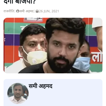
देगी बीजेपी?
राजनीति
|
समी अहमद
|
26 JUN, 2021
समी अहमद