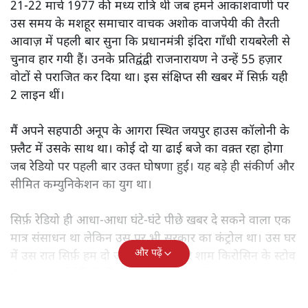
21-22 मार्च 1977 की मध्य रात्रि थी जब हमने आकाशवाणी पर
उस समय के मशहूर समाचार वाचक अशोक वाजपेयी की तैरती
आवाज़ में पहली बार सुना कि प्रधानमंत्री इंदिरा गाँधी रायबरेली से
चुनाव हार गयी हैं। उनके प्रतिद्वंद्वी राजनारायण ने उन्हें 55 हज़ार
वोटों से पराजित कर दिया था। इस संक्षिप्त सी खबर में सिर्फ़ यही
2 लाइन थीं।
मैं अपने सहपाठी अनूप के आगरा स्थित जयपुर हाउस कॉलोनी के
फ़्लैट में उसके साथ था। कोई दो या ढाई बजे का वक़्त रहा होगा
जब रेडियो पर पहली बार उक्त घोषणा हुई। यह बड़े ही संकीर्ण और
सीमित कम्युनिकेशन का युग था।
सिर्फ़ रेडियो ही आधा-आधा घंटे-घंटे पीछे खबर दे सकने वाला एक
मात्र संसाधन था लेकिन उस पर भी सरकार का कंट्रोल था। उस घर
और पढ़ें
में उस रात सिर्फ़ हम दो जन ही थे। हम सरे शाम किरोसिन के स्टोव
पर चाय बनाते रेडियो की ख़बरों से चिपटे हुए थे।