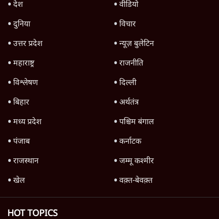
पाठकों की पसन्द
जनता का 2.32 करोड़ रोज़ाना खर्चः योगी सरकार ने
विज्ञापनों पर उड़ाने में मोदी 3.0 को भी पीछे छोड़ा
7 Min
•
उत्तर प्रदेश
शिक्षा संस्थान ‘विद्यार्थी’ नहीं, ‘अनुयायी’ तैयार कर
रहे, राहुल गांधी के बयान से छिड़ी नई बहस
6 Min
•
वक़्त-बेवक़्त
क्या 95 साल पुराने भारतीय सांख्यिकी संस्थान की
स्वायत्तता पर भी अब मंडरा रहा ख़तरा?
8 Min
•
विश्लेषण
Advertisement
उलटबांसीः राष्ट्र के चरित्र की मरम्मत जारी है
11 Min
•
व्यंग्य/उलटबाँसी
जंतर-मंतर पर युवा आक्रोश के बाद संघ की बेचैनी
क्यों बढ़ी? प्रो. अपूर्वानंद ने बताईं 5 बड़ी वजहें