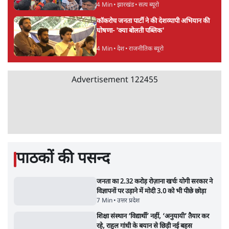
5 Min
•
देश
पीएम मोदी लाल किले से बताएं पैलेट गन चलाने का
आदेश किसका था, जंतर मंतर हमाराः CJP
5 Min
•
देश
सुखबीर बादल और पीएम मोदी मिले, पंजाब चुनाव से
पहले बीजेपी-अकाली दल गठबंधन की अटकलें तेज
6 Min
•
पंजाब
Advertisement
संसद में क्या FCRA बिल पेश कर सकते हैं शाह?
कांग्रेस ने अपने सांसदों के लिए जारी किया व्हिप
6 Min
•
देश
'E20- दाल में काला नहीं, पूरी दाल ही काली; वाहनों
को बरबाद कर रहा है इथेनॉल': राहुल
5 Min
•
देश