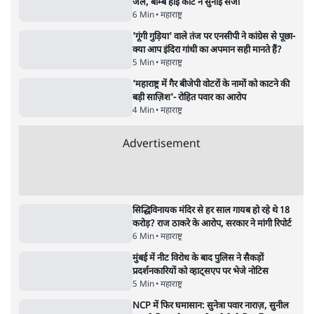
हैंडल बैनः AAP का आरोप
3 Min
•
देश
•
नेशनल ब्यूरो
'अमित शाह के संसद में आने पर विचार करे सरकार':
राज्यसभा सभापति ने केंद्र से कहा
5 Min
•
देश
•
नेशनल ब्यूरो
Advertisement
उलटबांसीः राष्ट्र के चरित्र की मरम्मत जारी है
11 Min
•
व्यंग्य/उलटबाँसी
•
मुकेश कुमार
भागवत बोले- 'जेन ज़ी पर आँख मूंदकर भरोसा,
आंदोलन देश-विरोधी नहीं'; अतुल लिमये बोले थे-
'एंटी नेशनल'
6 Min
•
देश
•
नेशनल ब्यूरो