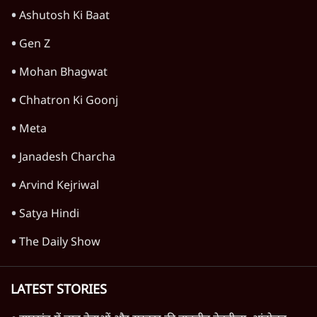
महाराष्ट्र
तरुण तेजपाल को 2013 के रेप केस में 10 साल की
जेल, बॉम्बे हाई कोर्ट ने सुनाई सजा
6 Min
•
महाराष्ट्र
'गूंगी गुड़िया' वाले तंज पर एनसीपी ने कांग्रेस से पूछा-
क्या आप इंदिरा गांधी का अपमान सही मानते हैं?
5 Min
•
महाराष्ट्र
'महाराष्ट्र में गैर बीजेपी वोटरों के नामों को काटने की
बड़ी साज़िश'- रोहित पवार का आरोप
4 Min
•
महाराष्ट्र
Advertisement