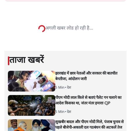
सत्य हिन्दी ऐप
डाउनलोड
करें
सोमदत्त शर्मा
सोमदत्त शर्मा
की और स्टोरी पढ़ें