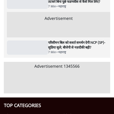
अतीक अहमद के बेटे अबान अहमद की सड़क हादसे
में मौत, जेल में बंद भाई से मिलने जा रहे थे
5 Min
•
उत्तर प्रदेश
•
लखनऊ ब्यूरो
झारखंड के आंदोलनकारी छात्रों ने दबाव बढ़ाया,
सीएम हेमंत सोरेन का इस्तीफा मांगा, 10 को घेरेंगे
विधानसभा
4 Min
•
झारखंड
•
सत्य ब्यूरो
कॉकरोच जनता पार्टी ने की देशव्यापी अभियान की
घोषणा- 'क्या बोलती पब्लिक'
4 Min
•
देश
•
राजनीतिक ब्यूरो
Advertisement
122455