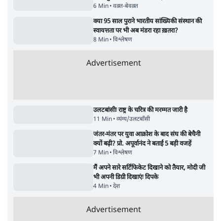
UPI पर प्रस्तावित शुल्क के पीछे ट्रंप का दबाव?
वीजा-मास्टरकार्ड को फायदा पहुँचाने की चर्चा
6 Min
•
विश्लेषण
Advertisement
मार्क ज़करबर्ग का माफीनामाः ये बहुत अंदर की बात
है
9 Min
•
विश्लेषण
BJP और मोदी ‘गॉडफादर’ भागवत की Gen Z पर
सलाह मानेंः अभिजीत दिपके
5 Min
•
देश
ताजा वीडियो