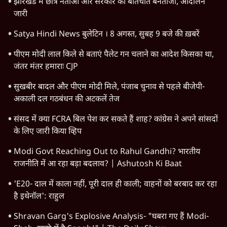
सिद्धिविनायक मंदिर से हर साल गायब हो रहे थे 18
करोड़? राज ठाकरे के आरोप, सरकार ने मांगी रिपोर्ट
6 Min
•
महाराष्ट्र
मुंबई में नीट विरोध के बाद पुलिस ने सैकड़ों
प्रदर्शनकारियों को व्हाट्सएप पर भेजे नोटिस
5 Min
•
महाराष्ट्र
NCP में फिर घमासान: सुनेत्रा पवार नाराज़, सुनील
तटकरे बिना पूछे फडणवीस से कैसे मिल लिए?
7 Min
•
महाराष्ट्र
Advertisement
परिसीमन बिल को सशर्त समर्थन देगी NCP (SP)-
सुप्रिया सुले; बीजेपी से नज़दीकी बढ़ी?
7 Min
•
महाराष्ट्र
Advertisement
1345566