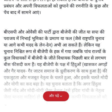
प्रबंधन और अपनी विफलताओं को छुपाने की रणनीति के कुछ और
पेंच बाद में सामने आएं।
बीएसपी और ओवैसी की पार्टी द्वारा बीजेपी की जीत या सपा की
पराजय में निभाई भूमिका के प्रमाण या फल (जैसे राष्ट्रपति चुनाव
या आगे कभी मदद के लेन-देन) अभी आ सकते हैं। लेकिन यह
चुनाव निश्चित रूप से बीजेपी के हक में गया जबकि पांच राज्यों के
कुल विधायकों में बीजेपी के जीते विधायक पिछली बार से लगभग
बीस फीसदी कम हैं। यह बीजेपी के पक्ष में हिंदुओं (खासकर अगड़ों
और गैर यादव- गैर जाटव समाज के ध्रुवीकरण के साथ हुआ है) की
एकजुटता और मजबूत नेतृत्व के चलते हुआ, और इसके चलते मोदी
और योगी का कद बढ़ा है। यह चुनाव बताता है कि अगर हिंदुत्व
जैसी गोंद और मोदी-योगी जैसा नेतृत्व (इसे इंदिरा गांधी के नेतृत्व
और पढ़ें
जैसा मानना चाहिए) हो तो लोग शासन की काफी विफलताओं को
भुलाकर दोबारा मौका देने को तैयार रहते हैं।