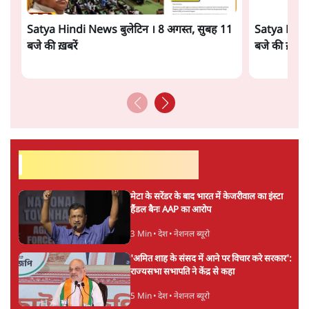
तीन, सरकार की लाभकारी योजनाओं का लाभ भी बीजेपी
को मिला है। ख़ासतौर पर बेहद ग़रीब और महामारी के दौरान
आर्थिक रूप से कमजोर हुए तबक़ों ने बीजेपी को अपना वोट
देकर कृतज्ञता ज्ञापन किया है।
और पढ़ें
सत्य हिन्दी ऐप
डाउनलोड
करें
आशुतोष
पत्रकारिता में एक लंबी पारी और राजनीति में 20-20 खेलने के बाद
आशुतोष पिछले दिनों पत्रकारिता में लौट आए हैं। समाचार पत्रों में