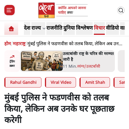
देश
राज्य
राजनीति
दुनिया
विश्लेषण
विचार
वीडियो
वक़्त
होम
/
महाराष्ट्र
/
मुंबई पुलिस ने फडणवीस को तलब किया, लेकिन अब उनके
घर पूछताछ करेगी
्र की मरम्मत
भागवत बोले- 'जेन ज़ी पर आँख
मूंदकर भरोसा, आंदोलन देश-
ट्रेंडिंग
विरोधी नहीं'; अतुल लिमये बोले थे-
सी
6 Min
.
देश
ख़बर
'एंटी नेशनल'
Rahul Gandhi
Viral Video
Amit Shah
Satya
मुंबई पुलिस ने फडणवीस को तलब
किया, लेकिन अब उनके घर पूछताछ
करेगी