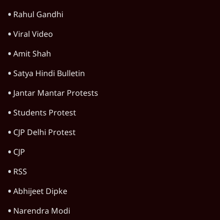
7 Min
•
विश्लेषण
मैं अपने सारे सर्टिफिकेट दिखाने को तैयार, मोदी जी
भी अपनी डिग्री दिखाएंः दिपके
4 Min
•
देश
Advertisement
'महाराष्ट्र में गैर बीजेपी वोटरों के नामों को काटने की
बड़ी साज़िश'- रोहित पवार का आरोप
4 Min
•
महाराष्ट्र
राहुल गांधी ने कहा- अमित शाह ने ही छात्रों पर पैलेट
गन चलवाई, सरकार का आरोपों से इंकार
11 Min
•
देश
Advertisement
1224333