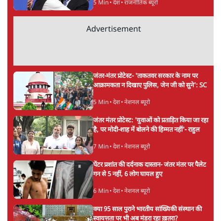
5 Min
•
देश
•
राजनीतिक ब्यूरो
Advertisement
जंतर-मंतर प्रोटेस्ट- 'ताकतवर सरकार के नाम पर
आक्रामकता न दिखाए पुलिस, जेन जी को सुने': SC
5 Min
•
देश
•
नेशनल ब्यूरो
जंतर मंतर प्रोटेस्ट: 'युवाओं को प्रताड़ित किया जा रहा
है, पर मोदी-शाह में बोलने की हिम्मत नहीं'- राहुल
7 Min
•
देश
•
नेशनल ब्यूरो
पेंटर प्रशांत की दर्दनाक दास्तान- जंतर मंतर पर पैलेट
गन से 5 नहीं, 6 लोग घायल हुए
6 Min
•
देश
•
नेशनल ब्यूरो
क्या 95 साल पुराने भारतीय सांख्यिकी संस्थान की
स्वायत्तता पर भी अब मंडरा रहा ख़तरा?