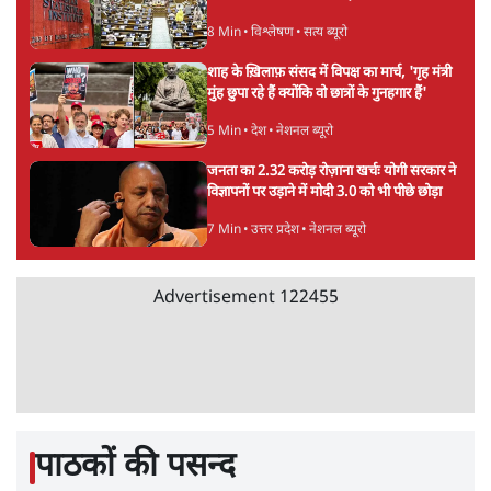
8 Min
•
विश्लेषण
•
सत्य ब्यूरो
शाह के ख़िलाफ़ संसद में विपक्ष का मार्च, 'गृह मंत्री
मुंह छुपा रहे हैं क्योंकि वो छात्रों के गुनहगार हैं'
5 Min
•
देश
•
नेशनल ब्यूरो
जनता का 2.32 करोड़ रोज़ाना खर्चः योगी सरकार ने
विज्ञापनों पर उड़ाने में मोदी 3.0 को भी पीछे छोड़ा
7 Min
•
उत्तर प्रदेश
•
नेशनल ब्यूरो
Advertisement
122455
पाठकों की पसन्द