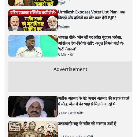
दिल्ली
Urmilesh Exposes Voter List Plan: क्या
पिछड़ों और दलितों का वोट काट देगी BJP?
विश्लेषण
भागवत बोले- 'जेन ज़ी पर आँख मूंदकर भरोसा,
आंदोलन देश-विरोधी नहीं'; अतुल लिमये बोले थे-
'एंटी नेशनल'
6 Min
•
देश
Advertisement
अतीक अहमद के बेटे अबान अहमद की सड़क हादसे
में मौत, जेल में बंद भाई से मिलने जा रहे थे
5 Min
•
उत्तर प्रदेश
उलटबांसीः राष्ट्र के चरित्र की मरम्मत जारी है