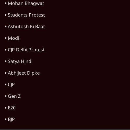
Mohan Bhagwat
Students Protest
Ashutosh Ki Baat
Modi
CJP Delhi Protest
Satya Hindi
Abhijeet Dipke
CJP
Gen Z
E20
BJP