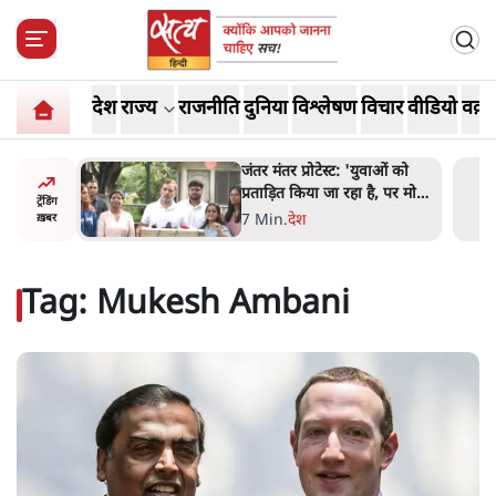
देश
राज्य
राजनीति
दुनिया
विश्लेषण
विचार
वीडियो
वक़्त
ाओं को
पेंटर प्रशांत की दर्दनाक दास्तान-
ै, पर मोदी-
जंतर मंतर पर पैलेट गन से 5 नहीं,
ट्रेंडिंग
 नहीं'-
6 लोग घायल हुए
6 Min
.
देश
ख़बर
Tag:
Mukesh Ambani