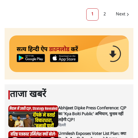
1
2
Next
सत्य हिन्दी ऐप
डाउनलोड
करें
ताजा खबरें
Abhijeet Dipke Press Conference: CJP
का 'Kya Bolti Public' अभियान, चुनाव नहीं
लड़ेगी CJP!
दिल्ली
Urmilesh Exposes Voter List Plan: क्या