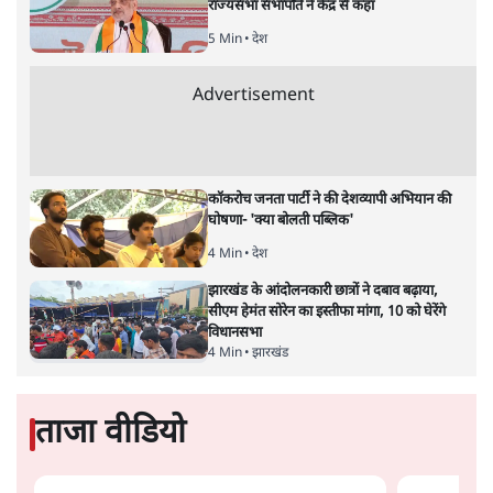
राज्यसभा सभापति ने केंद्र से कहा
5 Min
•
देश
Advertisement
कॉकरोच जनता पार्टी ने की देशव्यापी अभियान की
घोषणा- 'क्या बोलती पब्लिक'
4 Min
•
देश
झारखंड के आंदोलनकारी छात्रों ने दबाव बढ़ाया,
सीएम हेमंत सोरेन का इस्तीफा मांगा, 10 को घेरेंगे
विधानसभा
4 Min
•
झारखंड
ताजा वीडियो