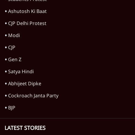
Ashutosh Ki Baat
CJP Delhi Protest
Modi
CJP
Gen Z
Satya Hindi
Abhijeet Dipke
Cockroach Janta Party
BJP
LATEST STORIES