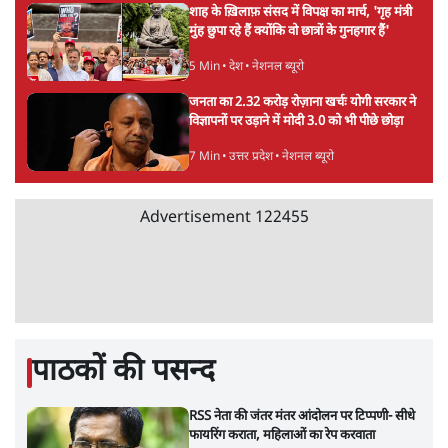
शाह के ख़िलाफ़ संसद में विपक्ष का मार्च, 'गृह मंत्री
मुंह छुपा रहे हैं क्योंकि वो छात्रों के गुनहगार हैं'
5 Min
•
देश
•
नेशनल ब्यूरो
जनता का 2.32 करोड़ रोज़ाना खर्चः योगी सरकार ने
विज्ञापनों पर उड़ाने में मोदी 3.0 को भी पीछे छोड़ा
7 Min
•
उत्तर प्रदेश
•
नेशनल ब्यूरो
Advertisement
122455
पाठकों की पसन्द
RSS नेता की जंतर मंतर आंदोलन पर टिप्पणी- सीधे
फायरिंग कराता, महिलाओं का रेप करवाता