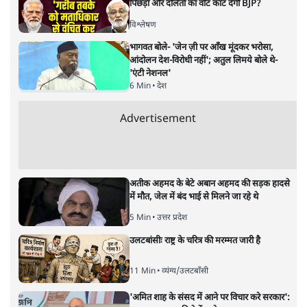
पिछड़ों और दलितों का वोट काट देगी BJP?
विश्लेषण
भागवत बोले- 'जेन ज़ी पर आँख मूंदकर भरोसा,
आंदोलन देश-विरोधी नहीं'; अतुल लिमये बोले थे-
'एंटी नेशनल'
6 Min
•
देश
Advertisement
अतीक अहमद के बेटे अबान अहमद की सड़क हादसे
में मौत, जेल में बंद भाई से मिलने जा रहे थे
5 Min
•
उत्तर प्रदेश
उलटबांसीः राष्ट्र के चरित्र की मरम्मत जारी है
11 Min
•
व्यंग्य/उलटबाँसी
'अमित शाह के संसद में आने पर विचार करे सरकार':