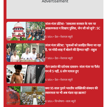
Advertisement
जंतर-मंतर प्रोटेस्ट- 'ताकतवर सरकार के नाम पर
आक्रामकता न दिखाए पुलिस, जेन जी को सुने': SC
5 Min
•
देश
•
नेशनल ब्यूरो
जंतर मंतर प्रोटेस्ट: 'युवाओं को प्रताड़ित किया जा रहा
है, पर मोदी-शाह में बोलने की हिम्मत नहीं'- राहुल
7 Min
•
देश
•
नेशनल ब्यूरो
पेंटर प्रशांत की दर्दनाक दास्तान- जंतर मंतर पर पैलेट
गन से 5 नहीं, 6 लोग घायल हुए
6 Min
•
देश
•
नेशनल ब्यूरो
क्या 95 साल पुराने भारतीय सांख्यिकी संस्थान की
स्वायत्तता पर भी अब मंडरा रहा ख़तरा?
8 Min
•
विश्लेषण
•
सत्य ब्यूरो