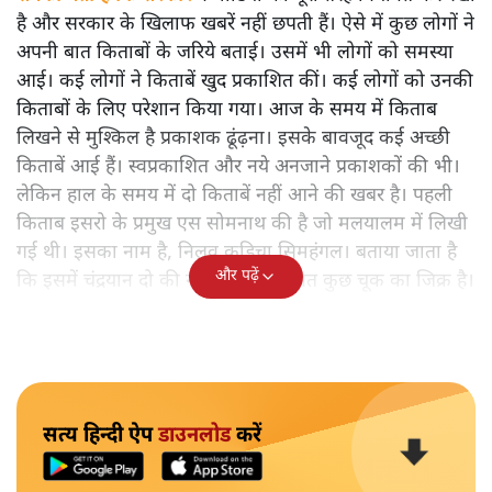
है और सरकार के खिलाफ खबरें नहीं छपती हैं। ऐसे में कुछ लोगों ने
अपनी बात किताबों के जरिये बताई। उसमें भी लोगों को समस्या
आई। कई लोगों ने किताबें खुद प्रकाशित कीं। कई लोगों को उनकी
किताबों के लिए परेशान किया गया। आज के समय में किताब
लिखने से मुश्किल है प्रकाशक ढूंढ़ना। इसके बावजूद कई अच्छी
किताबें आई हैं। स्वप्रकाशित और नये अनजाने प्रकाशकों की भी।
लेकिन हाल के समय में दो किताबें नहीं आने की खबर है। पहली
किताब इसरो के प्रमुख एस सोमनाथ की है जो मलयालम में लिखी
गई थी। इसका नाम है, निलवु कुडिचा सिमहंगल। बताया जाता है
और पढ़ें
कि इसमें चंद्रयान दो की नाकामी से संबंधित कुछ चूक का जिक्र है।
सत्य हिन्दी ऐप
डाउनलोड
करें