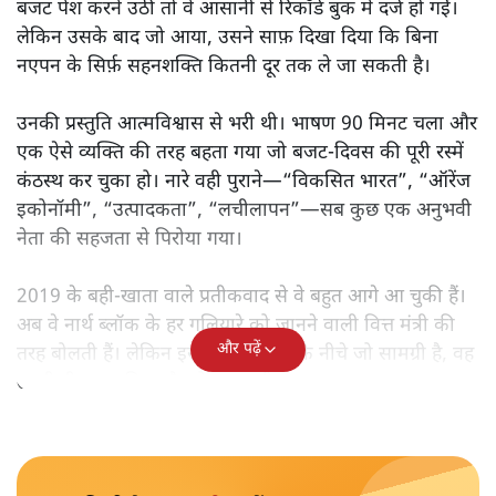
मोदी सरकार का बजट 2026 बड़े बदलाव का वादा करता दिखता है,
लेकिन क्या वह देहलीज़ पार कर पाया? नीतिगत झिझक, अधूरे सुधार
और ठहरे फैसलों के बीच बजट की आलोचनात्मक समीक्षा पढ़िए।
निर्मला सीतारमण जब 1 फ़रवरी
2026 को अपना नौवाँ केंद्रीय
बजट पेश करने उठीं तो वे आसानी से रिकॉर्ड बुक में दर्ज हो गईं।
लेकिन उसके बाद जो आया, उसने साफ़ दिखा दिया कि बिना
नएपन के सिर्फ़ सहनशक्ति कितनी दूर तक ले जा सकती है।
उनकी प्रस्तुति आत्मविश्वास से भरी थी। भाषण 90 मिनट चला और
एक ऐसे व्यक्ति की तरह बहता गया जो बजट‑दिवस की पूरी रस्में
कंठस्थ कर चुका हो। नारे वही पुराने—“विकसित भारत”, “ऑरेंज
इकोनॉमी”, “उत्पादकता”, “लचीलापन”—सब कुछ एक अनुभवी