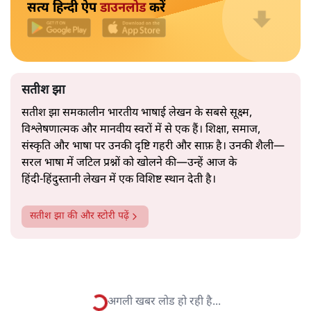
नेता की सहजता से पिरोया गया।
2019 के बही‑खाता वाले प्रतीकवाद से वे बहुत आगे आ चुकी हैं।
अब वे नार्थ ब्लॉक के हर गलियारे को जानने वाली वित्त मंत्री की
और पढ़ें
तरह बोलती हैं। लेकिन इस आत्मविश्वास के नीचे जो सामग्री है, वह
उतनी ही अनुमानित और दोहराव भरी।
सत्य हिन्दी ऐप
डाउनलोड
करें
सतीश झा
सतीश झा समकालीन भारतीय भाषाई लेखन के सबसे सूक्ष्म,
विश्लेषणात्मक और मानवीय स्वरों में से एक हैं। शिक्षा, समाज,