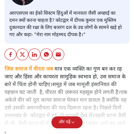
आरएसएस का ईको सिस्टम हिंदुओं में मानवता जैसी अच्छाई का
दमन क्यों करना चाहता है? कोटद्वार में दीपक कुमार एक मुस्लिम
दुकानदार की रक्षा के लिए बजरंग दल के उग्र लोगों के सामने खड़े हो
गए और कहा- "मेरा नाम मोहम्मद दीपक है।"
जिस समाज में वीरता जब
मात्र एक व्यक्ति का गुण बन कर रह
जाए और हिंसा और कायरता सामूहिक स्वभाव हो, उस समाज के
बारे में चिंता होनी चाहिए।समूह में जब मामूली इंसानियत की
पहचान घट जाती है, वीरता की ज़रूरत महसूस होने लगती है।एक
अकेले वीर को पूरा कायर समाज घेरकर मार डालता है क्योंकि वह
उसे उसकी अमानवीयता की याद दिलाता रहता है। पिछले दिनों
उत्तराखंड के कोटद्वार में हुई दो घटनाएँ देख लें।पहली घटना वैसी
और पढ़ें
ही थी, जैसी घटनाओं की खबर हम रोज़ाना पढ़कर आगे बढ़ जाते
हैं।भारत के तक़रीबन हर हिस्से से ऐसी खबर आती ही रहती है।