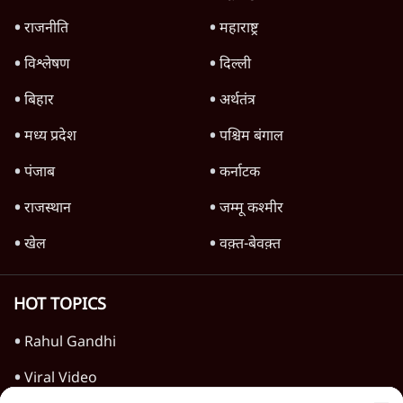
क्यों बढ़ी? प्रो. अपूर्वानंद ने बताईं 5 बड़ी वजहें
7 Min
•
विश्लेषण
मैं अपने सारे सर्टिफिकेट दिखाने को तैयार, मोदी जी
भी अपनी डिग्री दिखाएंः दिपके
4 Min
•
देश
Advertisement
'महाराष्ट्र में गैर बीजेपी वोटरों के नामों को काटने की
बड़ी साज़िश'- रोहित पवार का आरोप
4 Min
•
महाराष्ट्र
पीएम केयर्स फंडः मार्च 2023 के बाद कोई हिसाब-
किताब नहीं, द हिन्दू की पड़ताल
4 Min
•
देश
Advertisement
1224333