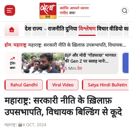
देश
राज्य
राजनीति
दुनिया
विश्लेषण
विचार
वीडियो
वक़्त
होम
/
महाराष्ट्र
/
महाराष्ट्र: सरकारी नीति के ख़िलाफ़ उपसभापति, विधायक
बिल्डिंग से कूदे
र’ भागवत
मार्क ज़करबर्ग का माफीनामाः ये
ेंः
बहुत अंदर की बात है
ट्रेंडिंग
9 Min
.
विश्लेषण
ख़बर
Rahul Gandhi
Viral Video
Satya Hindi Bulletin
महाराष्ट्र: सरकारी नीति के ख़िलाफ़
उपसभापति, विधायक बिल्डिंग से कूदे
महाराष्ट्र
|
4 OCT, 2024