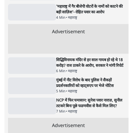
महुआ मोइत्रा से SC ने कहा- ' अंडों से क्यों डरती हैं?
स्वतंत्रता सेनानी सीने पर गोली खाते थे'
4 Min
•
देश
•
नेशनल ब्यूरो
Abhijeet Dipke Press Conference: CJP
का 'Kya Bolti Public' अभियान, चुनाव नहीं
लड़ेगी CJP!
दिल्ली
•
सत्य ब्यूरो
झारखंड में छात्र नेताओं और सरकार की बातचीत
बेनतीजा, आंदोलन जारी
5 Min
•
देश
•
सत्य ब्यूरो
Advertisement
122455