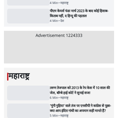
UPI पर प्रस्तावित शुल्क के पीछे ट्रंप का दबाव?
वीजा-मास्टरकार्ड को फायदा पहुँचाने की चर्चा
6 Min
•
विश्लेषण
•
नेशनल ब्यूरो
'E20- दाल में काला नहीं, पूरी दाल ही काली; वाहनों
को बरबाद कर रहा है इथेनॉल': राहुल
5 Min
•
देश
•
नेशनल ब्यूरो
Advertisement
BJP और मोदी ‘गॉडफादर’ भागवत की Gen Z पर
सलाह मानेंः अभिजीत दिपके
5 Min
•
देश
•
राजनीतिक ब्यूरो
मार्क ज़करबर्ग का माफीनामाः ये बहुत अंदर की बात
है
9 Min
•
विश्लेषण
•
शीतल पी. सिंह