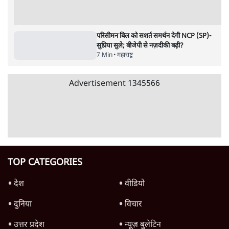
पाठकों की पसन्द
जनता का 2.32 करोड़ रोज़ाना खर्चः योगी सरकार ने
विज्ञापनों पर उड़ाने में मोदी 3.0 को भी पीछे छोड़ा
7 Min
•
उत्तर प्रदेश
शिक्षा संस्थान ‘विद्यार्थी’ नहीं, ‘अनुयायी’ तैयार कर
रहे, राहुल गांधी के बयान से छिड़ी नई बहस
6 Min
•
वक़्त-बेवक़्त
क्या 95 साल पुराने भारतीय सांख्यिकी संस्थान की
स्वायत्तता पर भी अब मंडरा रहा ख़तरा?
8 Min
•
विश्लेषण
Advertisement
उलटबांसीः राष्ट्र के चरित्र की मरम्मत जारी है
11 Min
•
व्यंग्य/उलटबाँसी
जंतर-मंतर पर युवा आक्रोश के बाद संघ की बेचैनी