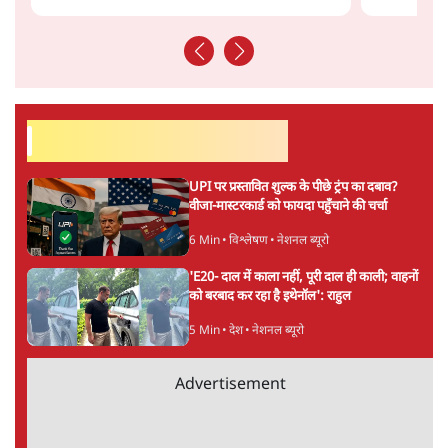
अनन्त मित्तल
लेखक वरिष्ठ पत्रकार हैं एवं 'अमेरिकी इतिहास की रूपरेखा' पुस्तक के
अनुवादक हैं।
अनन्त मित्तल
की और स्टोरी पढ़ें
अगली खबर लोड हो रही है...
ताजा खबरें
राहुल गांधी ने प्रयागराज में जेन ज़ी को झकझोरा- 3D
संदेश- दर्द, डेटा, दौलत