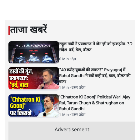
संस्कृति और भाषा पर उनकी दृष्टि गहरी और साफ़ है। उनकी शैली—
सरल भाषा में जटिल प्रश्नों को खोलने की—उन्हें आज के
हिंदी‑हिंदुस्तानी लेखन में एक विशिष्ट स्थान देती है।
सतीश झा
की और स्टोरी पढ़ें
नतीजों पर परदे डालता घोषणा प्रधान
बजट!
अर्थतंत्र
|
अनन्त मित्तल
|
1 FEB, 2026