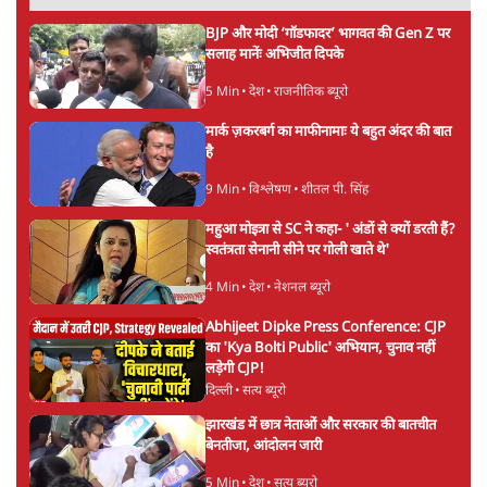
6 Min
•
देश
"40 करोड़ युवाओं की ताकत!" Prayagraj में
Rahul Gandhi ने क्यों कही दर्द, डाटा, दौलत की
बात?
1 Min
•
उत्तर प्रदेश
'Chhatron Ki Goonj' Political War! Ajay
Rai, Tarun Chugh & Shatrughan on
Rahul Gandhi
1 Min
•
उत्तर प्रदेश
Advertisement
Amit Shah कब आएंगे Parliament?
Shravan Garg का बड़ा दावा
1 Min
•
दिल्ली
राज्यसभा सभापति का Amit Shah को बुलावा!
RSS-Modi Govt की चाल? Chairman का