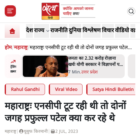
देश
राज्य
राजनीति
दुनिया
विश्लेषण
विचार
वीडियो
वक़्त
होम
/
महाराष्ट्र
/
महाराष्ट्रः एनसीपी टूट रही थी तो दोनों जगह प्रफुल्ल पटेल
क्या कर रहे थे
 विपक्ष का
जनता का 2.32 करोड़ रोज़ाना
हे हैं
खर्चः योगी सरकार ने विज्ञापनों पर
ट्रेंडिंग
गार हैं'
उड़ाने में मोदी 3.0 को भी पीछे
7 Min
.
उत्तर प्रदेश
ख़बर
छोड़ा
Rahul Gandhi
Viral Video
Satya Hindi Bulletin
महाराष्ट्रः एनसीपी टूट रही थी तो दोनों
जगह प्रफुल्ल पटेल क्या कर रहे थे
महाराष्ट्र
|
यूसुफ किरमानी
|
2 JUL, 2023