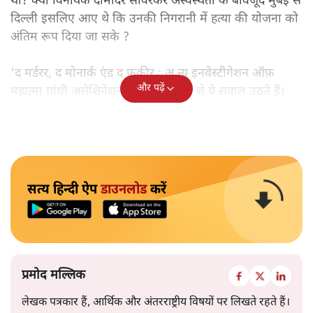
था? क्या विनायक दामोदर सावरकर अस्वस्थता के बावजूद मुंबई से
दिल्ली इसलिए आए थे कि उनकी निगरानी में हत्या की योजना को
अंतिम रूप दिया जा सके ?
'द मर्डरर, द मोनार्क एंड द फ़कीर : अ न्यू इनवेस्टीगेशन ऑफ़
और पढ़ें
महात्मा गांधी असेशिनेशन' नामक किताब से ये सवाल उठते हैं।
सत्य हिन्दी ऐप
डाउनलोड
करें
प्रमोद मल्लिक
लेखक पत्रकार हैं, आर्थिक और अंतरराष्ट्रीय विषयों पर लिखते रहते हैं।