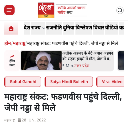
देश
राज्य
राजनीति
दुनिया
विश्लेषण
विचार
वीडियो
वक़्त
होम
/
महाराष्ट्र
/
महाराष्ट्र संकट: फडणवीस पहुंचे दिल्ली, जेपी नड्डा से मिले
अबान अहमद
शेख हसीना की प्रेस कॉन्फ्रेंस में
ेल में बंद
शामिल हुए क्रिकेटर शाकिब अल
ट्रेंडिंग
हसन के घर पर पेट्रोल बम से हमला
5 Min
.
दुनिया
ख़बर
Rahul Gandhi
Satya Hindi Bulletin
Viral Video
महाराष्ट्र संकट: फडणवीस पहुंचे दिल्ली,
जेपी नड्डा से मिले
महाराष्ट्र
|
28 JUN, 2022