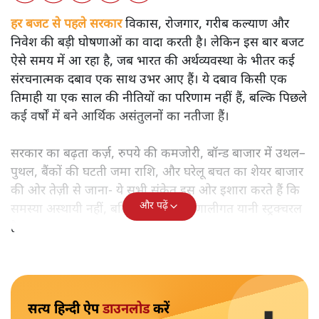
हर बजट से पहले सरकार
विकास, रोजगार, गरीब कल्याण और
निवेश की बड़ी घोषणाओं का वादा करती है। लेकिन इस बार बजट
ऐसे समय में आ रहा है, जब भारत की अर्थव्यवस्था के भीतर कई
संरचनात्मक दबाव एक साथ उभर आए हैं। ये दबाव किसी एक
तिमाही या एक साल की नीतियों का परिणाम नहीं हैं, बल्कि पिछले
कई वर्षों में बने आर्थिक असंतुलनों का नतीजा हैं।
सरकार का बढ़ता कर्ज़, रुपये की कमजोरी, बॉन्ड बाजार में उथल–
पुथल, बैंकों की घटती जमा राशि, और घरेलू बचत का शेयर बाजार
की ओर तेज़ी से जाना- ये सभी संकेत इस ओर इशारा करते हैं कि
और पढ़ें
समस्या अस्थायी नहीं, बल्कि गहरी और प्रणालीगत यानी स्ट्रक्चरल
है।
सत्य हिन्दी ऐप
डाउनलोड
करें