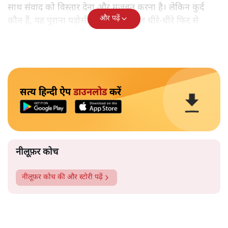
साथ संवाद को विस्तार देना और मजबूत करना है। लेकिन कुर्द
और पढ़ें
कौन हैं, यह पुराना पड़ोसी जिसे भारत आज धीरे-धीरे फिर से
पहचान रहा है?
सत्य हिन्दी ऐप
डाउनलोड
करें
नीलूफ़र कोच
नीलूफ़र कोच
की और स्टोरी पढ़ें