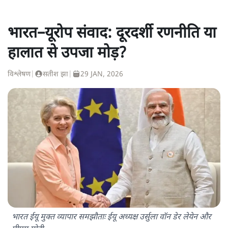
भारत–यूरोप संवाद: दूरदर्शी रणनीति या
हालात से उपजा मोड़?
विश्लेषण
|
सतीश झा
|
29 JAN, 2026
भारत ईयू मुक्त व्यापार समझौताः ईयू अध्यक्ष उर्सुला वॉन डेर लेयेन और