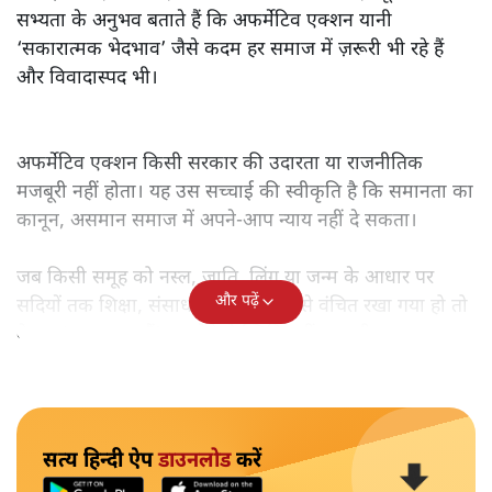
सभ्यता के अनुभव बताते हैं कि अफर्मेटिव एक्शन यानी
‘सकारात्मक भेदभाव’ जैसे कदम हर समाज में ज़रूरी भी रहे हैं
और विवादास्पद भी।
अफर्मेटिव एक्शन किसी सरकार की उदारता या राजनीतिक
मजबूरी नहीं होता। यह उस सच्चाई की स्वीकृति है कि समानता का
कानून, असमान समाज में अपने-आप न्याय नहीं दे सकता।
जब किसी समूह को नस्ल, जाति, लिंग या जन्म के आधार पर
और पढ़ें
सदियों तक शिक्षा, संसाधनों और सम्मान से वंचित रखा गया हो तो
केवल ‘सब बराबर हैं’ कह देने से स्थिति नहीं बदलती।
सत्य हिन्दी ऐप
डाउनलोड
करें