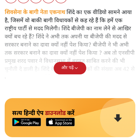
शिवसेना के बागी नेता एकनाथ
शिंदे का एक वीडियो सामने आया
है, जिसमें वो बाकी बागी विधायकों से कह रहे हैं कि हमें एक
राष्ट्रीय पार्टी से मदद मिलेगी। शिंदे बीजेपी का नाम लेने से आखिर
क्यों बच रहे हैं? शिंदे ने अभी तक अपनी या बीजेपी की मदद से
सरकार बनाने का दावा क्यों नहीं पेश किया? बीजेपी ने भी अभी
तक सरकार बनाने का दावा क्यों नहीं पेश किया ? अब तो एनसीपी
प्रमुख शरद पवार ने विधानसभा में बहुमत साबित करने की भी
और पढ़ें
चुनौती दे डाली है। शिंदे के समर्थक विधायकों की संख्या अब 42 से
घटकर 40 पर आ गई है।
सत्य हिन्दी ऐप
डाउनलोड
करें