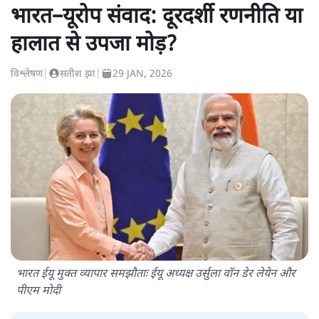
भारत–यूरोप संवाद: दूरदर्शी रणनीति या
हालात से उपजा मोड़?
विश्लेषण
|
सतीश झा
|
29 JAN, 2026
भारत ईयू मुक्त व्यापार समझौताः ईयू अध्यक्ष उर्सुला वॉन डेर लेयेन और
पीएम मोदी