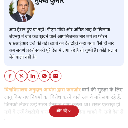
मुकेश कुमार
आप हैरान हुए या नहीं। पीएम मोदी और अमित शाह के खिलाफ
जेएनयू में जब कब्र खुदने वाले आपत्तिजनक नारे लगे तो फौरन
एफआईआर दर्ज की गई। छात्रों को देशद्रोही कहा गया। वैसे ही नारे
अब सवर्ण प्रदर्शनकारी पूरे देश में लगा रहे हैं तो चुप्पी है। कोई संज्ञान
लेने वाला नहीं है।
विश्वविद्यालय अनुदान आयोग द्वारा कमज़ोर
वर्गों की सुरक्षा के लिए
लागू किए गए नियमों का विरोध करने वाले अब वे नारे लगा रहे हैं,
जिनको लेकर उन्हें सख़्त ऐतराज़ हुआ करता था। सख़्त ऐतराज़ ही
और पढ़ें
नहीं वे उन्हें देशद्रोही करार देकर जेल भेज देना चाहते थे, उन्हें देश से
बाहर चले जाने को कह रहे थे।