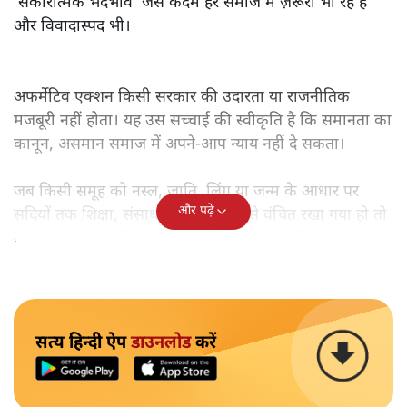
‘सकारात्मक भेदभाव’ जैसे कदम हर समाज में ज़रूरी भी रहे हैं
और विवादास्पद भी।
अफर्मेटिव एक्शन किसी सरकार की उदारता या राजनीतिक
मजबूरी नहीं होता। यह उस सच्चाई की स्वीकृति है कि समानता का
कानून, असमान समाज में अपने-आप न्याय नहीं दे सकता।
जब किसी समूह को नस्ल, जाति, लिंग या जन्म के आधार पर
और पढ़ें
सदियों तक शिक्षा, संसाधनों और सम्मान से वंचित रखा गया हो तो
केवल ‘सब बराबर हैं’ कह देने से स्थिति नहीं बदलती।
सत्य हिन्दी ऐप
डाउनलोड
करें