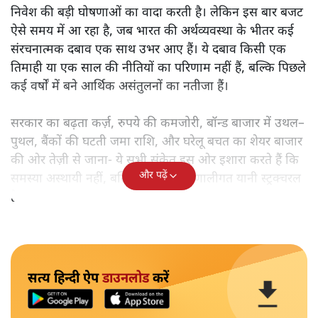
निवेश की बड़ी घोषणाओं का वादा करती है। लेकिन इस बार बजट
ऐसे समय में आ रहा है, जब भारत की अर्थव्यवस्था के भीतर कई
संरचनात्मक दबाव एक साथ उभर आए हैं। ये दबाव किसी एक
तिमाही या एक साल की नीतियों का परिणाम नहीं हैं, बल्कि पिछले
कई वर्षों में बने आर्थिक असंतुलनों का नतीजा हैं।
सरकार का बढ़ता कर्ज़, रुपये की कमजोरी, बॉन्ड बाजार में उथल–
पुथल, बैंकों की घटती जमा राशि, और घरेलू बचत का शेयर बाजार
की ओर तेज़ी से जाना- ये सभी संकेत इस ओर इशारा करते हैं कि
और पढ़ें
समस्या अस्थायी नहीं, बल्कि गहरी और प्रणालीगत यानी स्ट्रक्चरल
है।
सत्य हिन्दी ऐप
डाउनलोड
करें