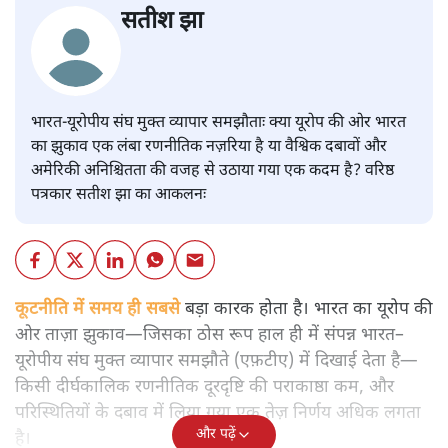
सतीश झा
भारत-यूरोपीय संघ मुक्त व्यापार समझौताः क्या यूरोप की ओर भारत
का झुकाव एक लंबा रणनीतिक नज़रिया है या वैश्विक दबावों और
अमेरिकी अनिश्चितता की वजह से उठाया गया एक कदम है? वरिष्ठ
पत्रकार सतीश झा का आकलनः
कूटनीति में समय ही सबसे
बड़ा कारक होता है। भारत का यूरोप की
ओर ताज़ा झुकाव—जिसका ठोस रूप हाल ही में संपन्न भारत–
यूरोपीय संघ मुक्त व्यापार समझौते (एफ़टीए) में दिखाई देता है—
किसी दीर्घकालिक रणनीतिक दूरदृष्टि की पराकाष्ठा कम, और
परिस्थितियों के दबाव में लिया गया एक तेज़ निर्णय अधिक लगता
और पढ़ें
है।