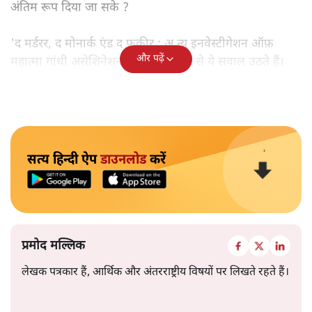
अंतिम रूप दिया जा सके ?
'द मर्डरर, द मोनार्क एंड द फ़कीर : अ न्यू इनवेस्टीगेशन ऑफ़
और पढ़ें
महात्मा गांधी असेशिनेशन' नामक किताब से ये सवाल उठते हैं।
सत्य हिन्दी ऐप
डाउनलोड
करें
प्रमोद मल्लिक
लेखक पत्रकार हैं, आर्थिक और अंतरराष्ट्रीय विषयों पर लिखते रहते हैं।