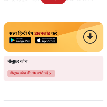
कौन हैं, यह पुराना पड़ोसी जिसे भारत आज धीरे-धीरे फिर से
पहचान रहा है?
सत्य हिन्दी ऐप
डाउनलोड
करें
नीलूफ़र कोच
नीलूफ़र कोच
की और स्टोरी पढ़ें