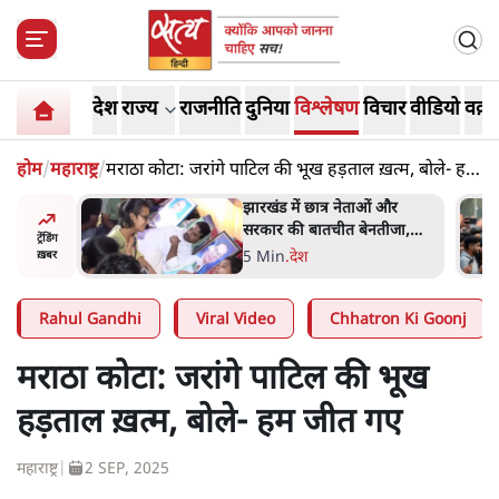
देश
राज्य
राजनीति
दुनिया
विश्लेषण
विचार
वीडियो
वक़्त
होम
/
महाराष्ट्र
/
मराठा कोटा: जरांगे पाटिल की भूख हड़ताल ख़त्म, बोले- हम
जीत गए
हा- ' अंडों
झारखंड में छात्र नेताओं और
ता सेनानी
सरकार की बातचीत बेनतीजा,
ट्रेंडिंग
आंदोलन जारी
5 Min
.
देश
ख़बर
Rahul Gandhi
Viral Video
Chhatron Ki Goonj
मराठा कोटा: जरांगे पाटिल की भूख
हड़ताल ख़त्म, बोले- हम जीत गए
महाराष्ट्र
|
2 SEP, 2025