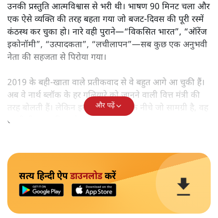
उनकी प्रस्तुति आत्मविश्वास से भरी थी। भाषण 90 मिनट चला और
एक ऐसे व्यक्ति की तरह बहता गया जो बजट‑दिवस की पूरी रस्में
कंठस्थ कर चुका हो। नारे वही पुराने—“विकसित भारत”, “ऑरेंज
इकोनॉमी”, “उत्पादकता”, “लचीलापन”—सब कुछ एक अनुभवी
नेता की सहजता से पिरोया गया।
2019 के बही‑खाता वाले प्रतीकवाद से वे बहुत आगे आ चुकी हैं।
अब वे नार्थ ब्लॉक के हर गलियारे को जानने वाली वित्त मंत्री की
और पढ़ें
तरह बोलती हैं। लेकिन इस आत्मविश्वास के नीचे जो सामग्री है, वह
उतनी ही अनुमानित और दोहराव भरी।
सत्य हिन्दी ऐप
डाउनलोड
करें