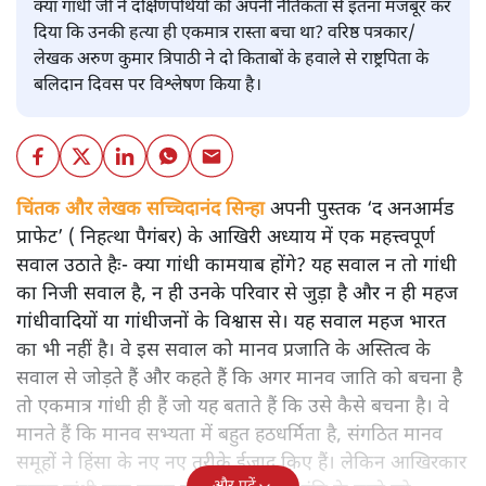
क्या गांधी जी ने दक्षिणपंथियों को अपनी नैतिकता से इतना मजबूर कर
दिया कि उनकी हत्या ही एकमात्र रास्ता बचा था? वरिष्ठ पत्रकार/
लेखक अरुण कुमार त्रिपाठी ने दो किताबों के हवाले से राष्ट्रपिता के
बलिदान दिवस पर विश्लेषण किया है।
चिंतक और लेखक सच्चिदानंद सिन्हा
अपनी पुस्तक ‘द अनआर्मड
प्राफेट’ ( निहत्था पैगंबर) के आखिरी अध्याय में एक महत्त्वपूर्ण
सवाल उठाते हैः- क्या गांधी कामयाब होंगे? यह सवाल न तो गांधी
का निजी सवाल है, न ही उनके परिवार से जुड़ा है और न ही महज
गांधीवादियों या गांधीजनों के विश्वास से। यह सवाल महज भारत
का भी नहीं है। वे इस सवाल को मानव प्रजाति के अस्तित्व के
सवाल से जोड़ते हैं और कहते हैं कि अगर मानव जाति को बचना है
तो एकमात्र गांधी ही हैं जो यह बताते हैं कि उसे कैसे बचना है। वे
मानते हैं कि मानव सभ्यता में बहुत हठधर्मिता है, संगठित मानव
समूहों ने हिंसा के नए नए तरीके ईजाद किए हैं। लेकिन आखिरकार