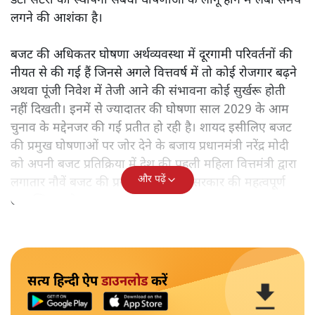
डेटा सेंटरों की स्थापना संबंधी घोषणाओं के लागू होने में लंबा समय
लगने की आशंका है।
बजट की अधिकतर घोषणा अर्थव्यवस्था में दूरगामी परिवर्तनों की
नीयत से की गई हैं जिनसे अगले वित्तवर्ष में तो कोई रोजगार बढ़ने
अथवा पूंजी निवेश में तेजी आने की संभावना कोई सुर्खरू होती
नहीं दिखती। इनमें से ज्यादातर की घोषणा साल 2029 के आम
चुनाव के मद्देनजर की गई प्रतीत हो रही है। शायद इसीलिए बजट
की प्रमुख घोषणाओं पर जोर देने के बजाय प्रधानमंत्री नरेंद्र मोदी
को अपनी बजट प्रतिक्रिया में देश की पहली महिला वित्तमंत्री द्वारा
और पढ़ें
लगातार नौवें बजट की प्रस्तुति को अपनी सरकार की महत्वपूर्ण
उपलब्धि बताने पर मजबूर होना पड़ा।
सत्य हिन्दी ऐप
डाउनलोड
करें