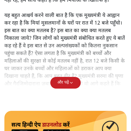
नहीं रहे; हम सीधे कहते हैं कि हम मियांओं के खिलाफ हैं।"
यह बहुत आश्चर्य करने वाली बात है कि एक मुख्यमंत्री ये आह्वान
कर रहा है कि मियांं मुसलमानों के घरों पर रात में 12 बजे पहुँचो।
इस बात का क्या मतलब है? इस बात का क्या क्या मतलब
निकाला जाये? जिन लोगों को मुख्यमंत्री संबोधित करते हुए ये बातें
कह रहे हैं वे इस बात से उन अल्पसंख्यकों को कितना नुकसान
पहुंचा सकते हैं? ऐसा लगता है कि मुख्यमंत्री को बच्चों और
महिलाओं की सुरक्षा से कोई मतलब नहीं है, रात 12 बजे किसी के
घर जाकर उनके बच्चों और महिलाओं को डराकर आप क्या
दिखाना चाहते हैं, कि आप बहुत वीर हैं? मुख्यमंत्री सरमा की घृणा
और पढ़ें
और गैरजिम्मेदाराना ज़बान यहीं नहीं रुकती वो आगे कहते हैं कि
"अगर रिक्शा का किराया 5 रुपये है, तो उन्हें 4 रुपये दो।"
सत्य हिन्दी ऐप
डाउनलोड
करें