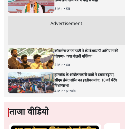
अतीक अहमद के बेटे अबान अहमद की सड़क हादसे
में मौत, जेल में बंद भाई से मिलने जा रहे थे
5 Min
•
उत्तर प्रदेश
उलटबांसीः राष्ट्र के चरित्र की मरम्मत जारी है
11 Min
•
व्यंग्य/उलटबाँसी
'अमित शाह के संसद में आने पर विचार करे सरकार':
राज्यसभा सभापति ने केंद्र से कहा
5 Min
•
देश
Advertisement
कॉकरोच जनता पार्टी ने की देशव्यापी अभियान की
घोषणा- 'क्या बोलती पब्लिक'