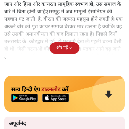
जाए और हिंसा और कायरता सामूहिक स्वभाव हो, उस समाज के
बारे में चिंता होनी चाहिए।समूह में जब मामूली इंसानियत की
पहचान घट जाती है, वीरता की ज़रूरत महसूस होने लगती है।एक
अकेले वीर को पूरा कायर समाज घेरकर मार डालता है क्योंकि वह
उसे उसकी अमानवीयता की याद दिलाता रहता है। पिछले दिनों
उत्तराखंड के कोटद्वार में हुई दो घटनाएँ देख लें।पहली घटना वैसी
और पढ़ें
ही थी, जैसी घटनाओं की खबर हम रोज़ाना पढ़कर आगे बढ़ जाते
हैं।भारत के तक़रीबन हर हिस्से से ऐसी खबर आती ही रहती है।
सत्य हिन्दी ऐप
डाउनलोड
करें
अपूर्वानंद