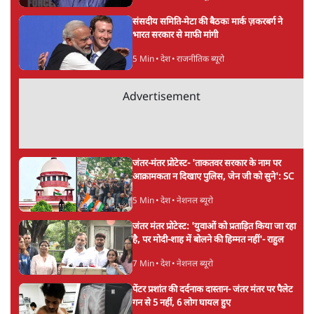
सर्वाधिक पढ़ी गयी खबरें
मेटा के सरेंडर के बाद भारत में केजरीवाल का इंस्टा
हैंडल बैनः AAP का आरोप
3 Min
•
देश
•
नेशनल ब्यूरो
संसदीय समिति-मेटा की बैठकः मार्क ज़करबर्ग ने
भारत सरकार से माफी मांगी
5 Min
•
देश
•
राजनीतिक ब्यूरो
Advertisement