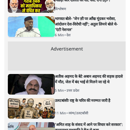
ताजा खबरें
Abhijeet Dipke Press Conference: CJP
का 'Kya Bolti Public' अभियान, चुनाव नहीं
लड़ेगी CJP!
दिल्ली
Urmilesh Exposes Voter List Plan: क्या
पिछड़ों और दलितों का वोट काट देगी BJP?
विश्लेषण
भागवत बोले- 'जेन ज़ी पर आँख मूंदकर भरोसा,
आंदोलन देश-विरोधी नहीं'; अतुल लिमये बोले थे-
'एंटी नेशनल'
6 Min
•
देश
Advertisement