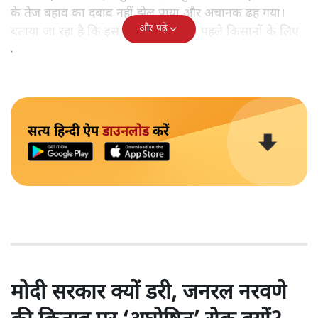
के तेज बहाव का दबाव नहीं झेल पाया और अचानक ढह गया।
और पढ़ें
बताया जा रहा है कि इस पुल को 30 साल पहले किसानों के लिए
बनाया गया था।
सत्य हिन्दी ऐप
डाउनलोड
करें
मोदी सरकार क्यों डरी, जनरल नरवणे