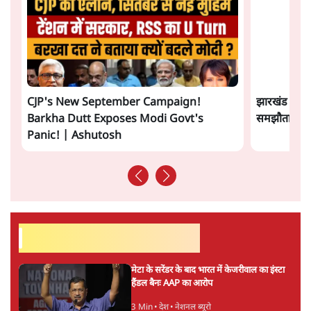
4 Min
•
देश
झारखंड के आंदोलनकारी छात्रों ने दबाव बढ़ाया,
सीएम हेमंत सोरेन का इस्तीफा मांगा, 10 को घेरेंगे
विधानसभा
4 Min
•
झारखंड
ताजा वीडियो
CJP's New September Campaign!
झारखंड छात्र
Barkha Dutt Exposes Modi Govt's
समझौता होने 
Panic! | Ashutosh