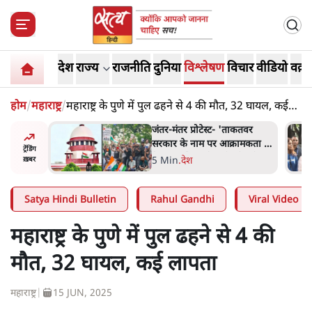
देश
राज्य
राजनीति
दुनिया
विश्लेषण
विचार
वीडियो
वक़्त
होम
/
महाराष्ट्र
/
महाराष्ट्र के पुणे में पुल ढहने से 4 की मौत, 32 घायल, कई
लापता
ाकतवर
जंतर मंतर प्रोटेस्ट: 'युवाओं को
रामकता न
प्रताड़ित किया जा रहा है, पर मोदी-
ट्रेंडिंग
ो सुने':
शाह में बोलने की हिम्मत नहीं'-
7 Min
.
देश
ख़बर
राहुल
Satya Hindi Bulletin
Rahul Gandhi
Viral Video
महाराष्ट्र के पुणे में पुल ढहने से 4 की
मौत, 32 घायल, कई लापता
महाराष्ट्र
|
15 JUN, 2025