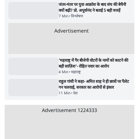
Advertisement
जनता का 2.32 करोड़ रोज़ाना खर्चः योगी सरकार ने
विज्ञापनों पर उड़ाने में मोदी 3.0 को भी पीछे छोड़ा
7 Min
•
उत्तर प्रदेश
क्या 95 साल पुराने भारतीय सांख्यिकी संस्थान की
स्वायत्तता पर भी अब मंडरा रहा ख़तरा?
8 Min
•
विश्लेषण
जंतर-मंतर पर युवा आक्रोश के बाद संघ की बेचैनी
क्यों बढ़ी? प्रो. अपूर्वानंद ने बताईं 5 बड़ी वजहें
7 Min
•
विश्लेषण
Advertisement
'महाराष्ट्र में गैर बीजेपी वोटरों के नामों को काटने की