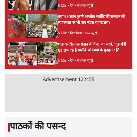
जंतर-मंतर प्रोटेस्ट- 'ताकतवर सरकार के नाम पर
आक्रामकता न दिखाए पुलिस, जेन जी को सुने': SC
5 Min
•
देश
•
नेशनल ब्यूरो
जंतर मंतर प्रोटेस्ट: 'युवाओं को प्रताड़ित किया जा रहा
है, पर मोदी-शाह में बोलने की हिम्मत नहीं'- राहुल
7 Min
•
देश
•
नेशनल ब्यूरो
पेंटर प्रशांत की दर्दनाक दास्तान- जंतर मंतर पर पैलेट
गन से 5 नहीं, 6 लोग घायल हुए
6 Min
•
देश
•
नेशनल ब्यूरो
क्या 95 साल पुराने भारतीय सांख्यिकी संस्थान की
स्वायत्तता पर भी अब मंडरा रहा ख़तरा?
8 Min
•
विश्लेषण
•
सत्य ब्यूरो
शाह के ख़िलाफ़ संसद में विपक्ष का मार्च, 'गृह मंत्री
मुंह छुपा रहे हैं क्योंकि वो छात्रों के गुनहगार हैं'