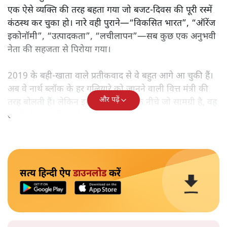
एक ऐसे व्यक्ति की तरह बहता गया जो बजट‑दिवस की पूरी रस्में
कंठस्थ कर चुका हो। नारे वही पुराने—“विकसित भारत”, “ऑरेंज
इकोनॉमी”, “उत्पादकता”, “लचीलापन”—सब कुछ एक अनुभवी
नेता की सहजता से पिरोया गया।
2019 के बही‑खाता वाले प्रतीकवाद से वे बहुत आगे आ चुकी हैं।
अब वे नार्थ ब्लॉक के हर गलियारे को जानने वाली वित्त मंत्री की
और पढ़ें
तरह बोलती हैं। लेकिन इस आत्मविश्वास के नीचे जो सामग्री है, वह
उतनी ही अनुमानित और दोहराव भरी।
सत्य हिन्दी ऐप
डाउनलोड
करें