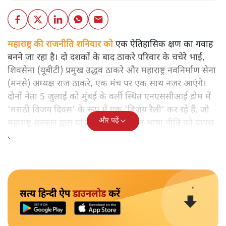
महाराष्ट्र की राजनीति शनिवार को
एक ऐतिहासिक क्षण का गवाह
बनने जा रहा है। दो दशकों के बाद ठाकरे परिवार के चचेरे भाई,
शिवसेना (यूबीटी) प्रमुख उद्धव ठाकरे और महाराष्ट्र नवनिर्माण सेना
(मनसे) अध्यक्ष राज ठाकरे, एक मंच पर एक साथ नजर आएंगे।
दोनों नेता 5 जुलाई को मुंबई के वर्ली स्थित एनएससीआई डोम में
'मराठी विजय दिवस' के रूप में एक 'विजय रैली' कर रहे हैं, जो
और पढ़ें
महाराष्ट्र सरकार द्वारा प्राइमरी स्कूलों में तीन-भाषा नीति को वापस
लेने की जीत का जश्न है।
सत्य हिन्दी ऐप
डाउनलोड
करें