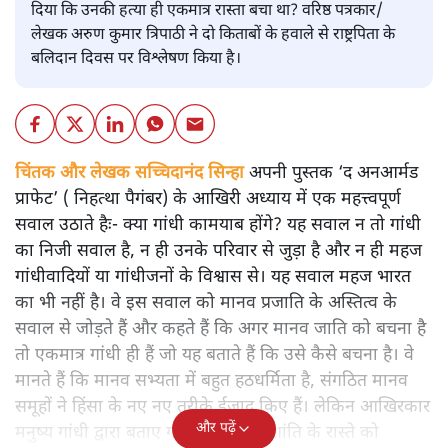
दिया कि उनकी हत्या ही एकमात्र रास्ता बचा था? वरिष्ठ पत्रकार/
लेखक अरुण कुमार त्रिपाठी ने दो किताबों के हवाले से राष्ट्रपिता के
बलिदान दिवस पर विश्लेषण किया है।
चिंतक और लेखक सच्चिदानंद सिन्हा
अपनी पुस्तक ‘द अनआर्मड
प्राफेट’ ( निहत्था पैगंबर) के आखिरी अध्याय में एक महत्त्वपूर्ण
सवाल उठाते हैः- क्या गांधी कामयाब होंगे? यह सवाल न तो गांधी
का निजी सवाल है, न ही उनके परिवार से जुड़ा है और न ही महज
गांधीवादियों या गांधीजनों के विश्वास से। यह सवाल महज भारत
का भी नहीं है। वे इस सवाल को मानव प्रजाति के अस्तित्व के
सवाल से जोड़ते हैं और कहते हैं कि अगर मानव जाति को बचना है
तो एकमात्र गांधी ही हैं जो यह बताते हैं कि उसे कैसे बचना है। वे
मानते हैं कि मानव सभ्यता में बहुत हठधर्मिता है, संगठित मानव
समूहों ने हिंसा के नए नए तरीके ईजाद किए हैं। लेकिन आखिरकार
और पढ़ें
मनुष्य गांधी द्वारा बताए गए अहिंसा और शांति के रास्ते को