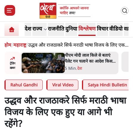
देश
राज्य
राजनीति
दुनिया
विश्लेषण
विचार
वीडियो
वक़्त
होम
/
महाराष्ट्र
/
उद्धव और राजठाकरे सिर्फ मराठी भाषा विजय के लिए एक
हुए या आगे भी रहेंगे?
में जेन ज़ी
पीएम मोदी लाल किले से बताएं
र्द, डेटा,
पैलेट गन चलाने का आदेश किसका
ट्रेंडिंग
था, जंतर मंतर हमाराः CJP
5 Min
.
देश
ख़बर
Rahul Gandhi
Viral Video
Satya Hindi Bulletin
उद्धव और राजठाकरे सिर्फ मराठी भाषा
विजय के लिए एक हुए या आगे भी
रहेंगे?