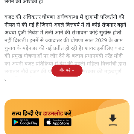
लगने की आशंका है।
बजट की अधिकतर घोषणा अर्थव्यवस्था में दूरगामी परिवर्तनों की
नीयत से की गई हैं जिनसे अगले वित्तवर्ष में तो कोई रोजगार बढ़ने
अथवा पूंजी निवेश में तेजी आने की संभावना कोई सुर्खरू होती
नहीं दिखती। इनमें से ज्यादातर की घोषणा साल 2029 के आम
चुनाव के मद्देनजर की गई प्रतीत हो रही है। शायद इसीलिए बजट
की प्रमुख घोषणाओं पर जोर देने के बजाय प्रधानमंत्री नरेंद्र मोदी
को अपनी बजट प्रतिक्रिया में देश की पहली महिला वित्तमंत्री द्वारा
और पढ़ें
लगातार नौवें बजट की प्रस्तुति को अपनी सरकार की महत्वपूर्ण
उपलब्धि बताने पर मजबूर होना पड़ा।
सत्य हिन्दी ऐप
डाउनलोड
करें