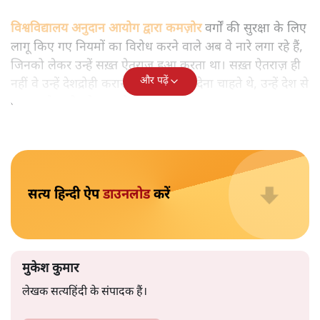
मुकेश कुमार
आप हैरान हुए या नहीं। पीएम मोदी और अमित शाह के खिलाफ
जेएनयू में जब कब्र खुदने वाले आपत्तिजनक नारे लगे तो फौरन
एफआईआर दर्ज की गई। छात्रों को देशद्रोही कहा गया। वैसे ही नारे
अब सवर्ण प्रदर्शनकारी पूरे देश में लगा रहे हैं तो चुप्पी है। कोई संज्ञान
लेने वाला नहीं है।