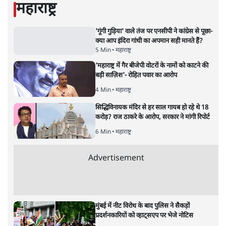
'महाराष्ट्र में गैर बीजेपी वोटरों के नामों को काटने की
बड़ी साज़िश'- रोहित पवार का आरोप
4 Min
•
महाराष्ट्र
Advertisement
धर्मेन्द्र प्रधान का इस्तीफ़ा: उड़ गए मोदी की छवि के
परखचे।
6 Min
•
वक़्त-बेवक़्त
राहुल गांधी ने कहा- अमित शाह ने ही छात्रों पर पैलेट
गन चलवाई, सरकार का आरोपों से इंकार
11 Min
•
देश
Advertisement
1224333