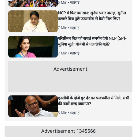
महाराष्ट्र
'गूंगी गुड़िया' वाले तंज पर एनसीपी ने कांग्रेस से पूछा-
क्या आप इंदिरा गांधी का अपमान सही मानते हैं?
5 Min
•
महाराष्ट्र
'महाराष्ट्र में गैर बीजेपी वोटरों के नामों को काटने की
बड़ी साज़िश'- रोहित पवार का आरोप
4 Min
•
महाराष्ट्र
सिद्धिविनायक मंदिर से हर साल गायब हो रहे थे 18
करोड़? राज ठाकरे के आरोप, सरकार ने मांगी रिपोर्ट
6 Min
•
महाराष्ट्र
Advertisement