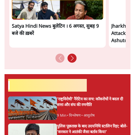
है, पर मोदी-शाह में बोलने की हिम्मत नहीं'- राहुल
7 Min
•
देश
Advertisement
संसदीय समिति-मेटा की बैठकः मार्क ज़करबर्ग ने
भारत सरकार से माफी मांगी
5 Min
•
देश
शाह के ख़िलाफ़ संसद में विपक्ष का मार्च, 'गृह मंत्री
मुंह छुपा रहे हैं क्योंकि वो छात्रों के गुनहगार हैं'
5 Min
•
देश
ताजा वीडियो