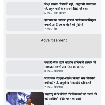
5 Min
•
देश
•
नेशनल ब्यूरो
RSS जेन अल्फा संवादः दिपके ने कहा- 70-80 साल
के बुजुर्ग से जेन जी को क्या मिलेगा
7 Min
•
देश
•
राजनीतिक ब्यूरो
'गूंगी गुड़िया' वाले तंज पर एनसीपी ने कांग्रेस से पूछा-
क्या आप इंदिरा गांधी का अपमान सही मानते हैं?
5 Min
•
महाराष्ट्र
•
मुंबई ब्यूरो
Advertisement
122455
पाठकों की पसन्द