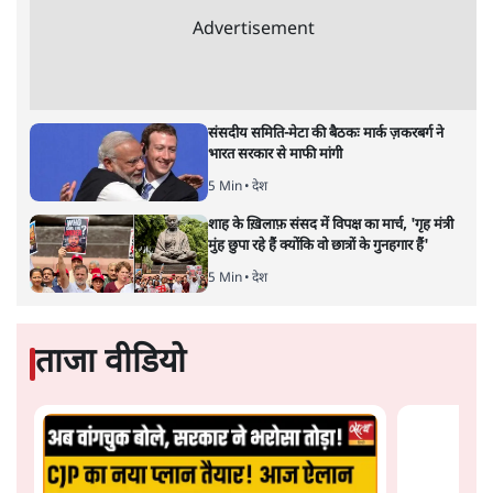
शाकिब अल हसन के घर पर पेट्रोल बम से हमला
5 Min
•
दुनिया
गैस भंडार बढ़ाने के लिए क्या उपभोक्ताओं पर सरकार
लगाएगी नई लेवी, रायटर्स की रिपोर्ट
5 Min
•
देश
Advertisement
PM Modi & Amit Shah Missing from
Parliament: क्या विपक्ष से डरी सरकार?
दिल्ली
शेख हसीना: '2024 में छात्र आंदोलन नहीं,
सुनियोजित तख्तापलट था; मैं अपने लोगों के पास
जरूर लौटूंगी'
5 Min
•
दुनिया
जंतर मंतर प्रोटेस्ट: 'युवाओं को प्रताड़ित किया जा रहा