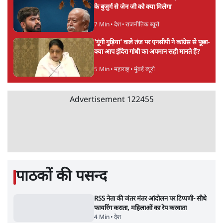
पुलिस पूछताछ के बाद उदयनिधि स्टालिन रिहा; बोले-
'सरकार ने आतंकी जैसा बर्ताव किया'
7 Min
•
तमिलनाडु
•
सत्य ब्यूरो
Advertisement
सरकार ने डाबर शहद, गाय के घी और कई अन्य
उत्पाद की बिक्री पर रोक लगाई
3 Min
•
देश
•
नेशनल ब्यूरो
'महाराष्ट्र में गैर बीजेपी वोटरों के नामों को काटने की
बड़ी साज़िश'- रोहित पवार का आरोप
4 Min
•
महाराष्ट्र
•
मुंबई ब्यूरो
E20 विवादः आप के पीएम आवास मार्च को रोका,
धरने पर बैठे केजरीवाल-सिसोदिया