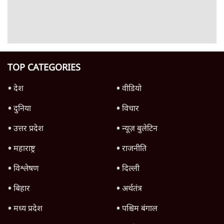
मुंबई में नीट विरोध के बाद पुलिस ने सैकड़ों
प्रदर्शनकारियों को व्हाट्सएप पर भेजे नोटिस
5 Min
•
महाराष्ट्र
NCP में फिर घमासान: सुनेत्रा पवार नाराज़, सुनील
तटकरे बिना पूछे फडणवीस से कैसे मिल लिए?
7 Min
•
महाराष्ट्र
परिसीमन बिल को सशर्त समर्थन देगी NCP (SP)-
सुप्रिया सुले; बीजेपी से नज़दीकी बढ़ी?
7 Min
•
महाराष्ट्र
Advertisement
एनसीपी के दोनों गुट देर रात फडणवीस से मिले, सभी
की नज़रें शरद पवार पर?
5 Min
•
महाराष्ट्र