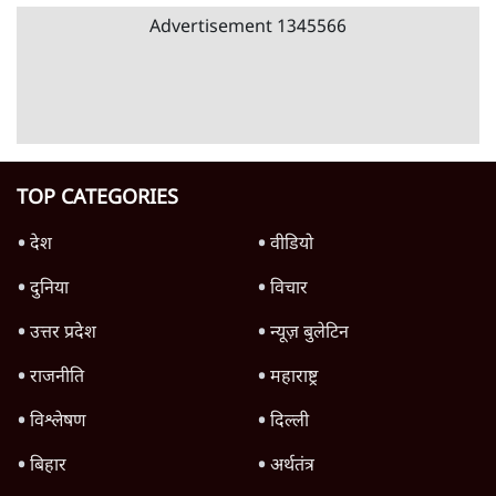
'महाराष्ट्र में गैर बीजेपी वोटरों के नामों को काटने की
बड़ी साज़िश'- रोहित पवार का आरोप
4 Min
•
महाराष्ट्र
जंतर-मंतर प्रदर्शन को RSS ने बताया 'राष्ट्रविरोधी',
अतुल लिमये बोले- इसकी 'केस स्टडी' हो
5 Min
•
देश
Advertisement
1224333
महाराष्ट्र