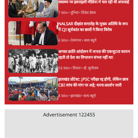
Advertisement
आरएसएस जितना घोर जातिवाद तो कहीं नहीं,
भागवत की हिन्दू एकता हवाहवाई
7 Min
•
वक़्त-बेवक़्त
सरकारी जेन जी बनो और मौज़ करो!
9 Min
•
व्यंग्य/उलटबाँसी
ताजा वीडियो