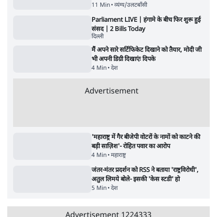
8 Min
•
पश्चिम बंगाल
•
कोलकाता ब्यूरो
Advertisement
जेन-ज़ी के लिए नहीं, संघ की राजनैतिक हेजेमनी
बचाने आए हैं मोहन भागवत!
14 Min
•
विमर्श
•
वंदिता मिश्रा
ईरान ने जारी किया मुजतबा खामेनेई का वीडियो;
स्वास्थ्य पर इसराइली मीडिया में चल रही थीं अफवाहें
7 Min
•
दुनिया
•
विदेश डेस्क
NALSAR दीक्षांत समारोह के मुख्य अतिथि के रूप
में CJI सूर्यकांत का छात्रों ने किया विरोध
6 Min
•
तेलंगाना
•
सत्य ब्यूरो
अगस्त क्रांति आंदोलन में जनता की एकजुटता कायम
रहती तो देश का विभाजन संभव नहीं था!