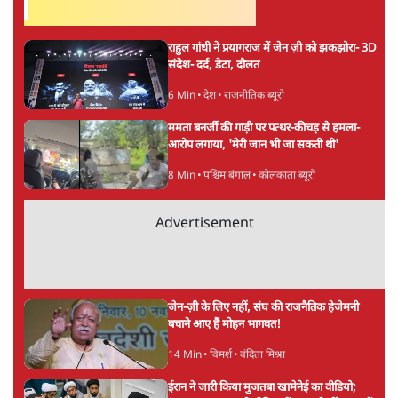
को कटघरे में खड़ा किया:- ‘छात्रों पर बल प्रयोग
गलत’
8 Min
•
राजनीति
Advertisement
दिल्ली प्रोटेस्ट क्रैकडाउन पर बोलेंगे अमित शाह,
लेकिन केंद्र ने रखी शर्त- 'विपक्ष रोकेगा-टोकेगा नहीं'
7 Min
•
देश
झारखंड पेपर लीक अनुमान से भी बड़ाः 67 कैंडिडेट्स
से 12-12 लाख वसूले, पूर्व चेयरमैन गिरफ्तार
5 Min
•
झारखंड
मनरेगा की जगह आए VB G-RAM-G में पहले ही
महीने ग्रामीण रोजगार में 50% की भारी गिरावट
8 Min
•
अर्थतंत्र