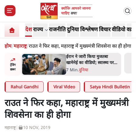
देश
राज्य
राजनीति
दुनिया
विश्लेषण
विचार
वीडियो
वक़्त
होम
/
महाराष्ट्र
/
राउत ने फिर कहा, महाराष्ट्र में मुख्यमंत्री शिवसेना का ही होगा
ंघ की
ईरान ने जारी किया मुजतबा
े आए हैं
खामेनेई का वीडियो; स्वास्थ्य पर
ट्रेंडिंग
इसराइली मीडिया में चल रही थीं
7 Min
.
दुनिया
ख़बर
अफवाहें
Rahul Gandhi
Viral Video
Satya Hindi Bulletin
राउत ने फिर कहा, महाराष्ट्र में मुख्यमंत्री
शिवसेना का ही होगा
महाराष्ट्र
|
10 NOV, 2019