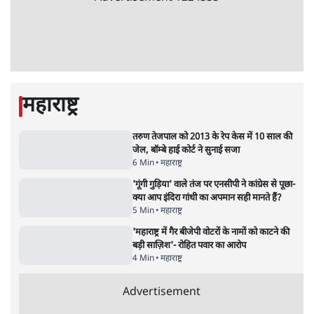
16 Min
•
विचार
•
डॉ. सुनीलम
झारखंड प्रोटेस्ट: JPSC परीक्षा रद्द होगी, लेकिन छात्र
CBI जांच की मांग पर अड़े; धरना-प्रदर्शन जारी
8 Min
•
झारखंड
•
सत्य ब्यूरो
Advertisement
122455
पाठकों की पसन्द
जनता का 2.32 करोड़ रोज़ाना खर्चः योगी सरकार ने
विज्ञापनों पर उड़ाने में मोदी 3.0 को भी पीछे छोड़ा
7 Min
•
उत्तर प्रदेश