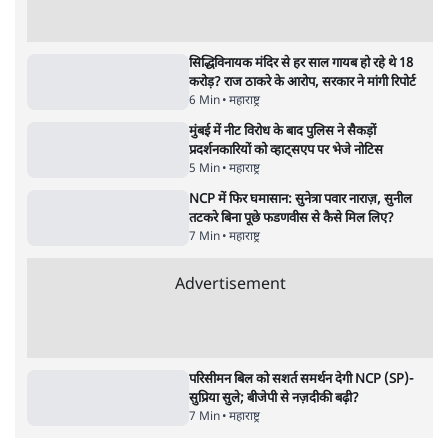
शिक्षा संस्थान ‘विद्यार्थी’ नहीं, ‘अनुयायी’ तैयार कर
रहे, राहुल गांधी के बयान से छिड़ी नई बहस
6 Min
•
वक़्त-बेवक़्त
क्या 95 साल पुराने भारतीय सांख्यिकी संस्थान की
स्वायत्तता पर भी अब मंडरा रहा ख़तरा?
8 Min
•
विश्लेषण
Advertisement
उलटबांसीः राष्ट्र के चरित्र की मरम्मत जारी है
11 Min
•
व्यंग्य/उलटबाँसी
Parliament LIVE | हंगामे के बीच फिर शुरू हुई
संसद | 2 Bills Today
दिल्ली
मैं अपने सारे सर्टिफिकेट दिखाने को तैयार, मोदी जी
भी अपनी डिग्री दिखाएंः दिपके
4 Min
•
देश
Advertisement