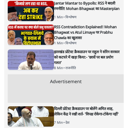
सबरीमला : भेदभाव,आस्था,मान्यताएँ
या पुरुषवादी सोच, सच क्या है?
देश
|
प्रमोद मल्लिक
|
17 NOV, 2019
प्रमोद मल्लिक
ईश्वर के दरबार में सबको हाज़िर होने का मौका क्यों नहीं देना चाहता
वह केरल, जो अपनी बौद्धिकता के लिए पूरे देश में मशहूर है? आखिर