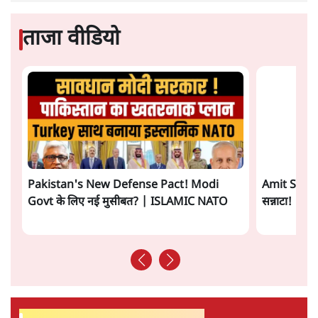
प्रमोद मल्लिक
की और स्टोरी पढ़ें
अगली खबर लोड हो रही है...
ताजा खबरें
Jantar Mantar to Bypolls: RSS ने बदली
रणनीति! Mohan Bhagwat का Masterplan
1 Min
•
विश्लेषण
RSS Contradiction Explained! Mohan
Bhagwat vs Atul Limaye पर Prabhu
Chawla का खुलासा
1 Min
•
विश्लेषण
झारखंड प्रोटेस्ट क्रैकडाउन पर राहुल ने सोरेन सरकार