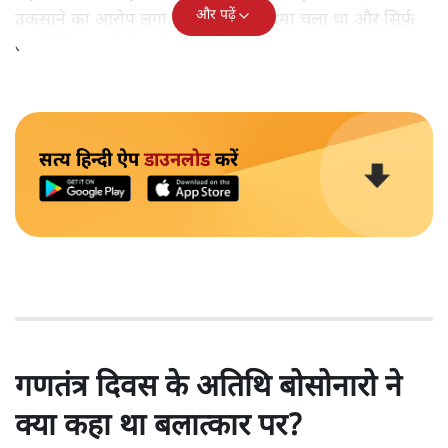
और पढ़ें
उकसाने का आरोप लगा था, उन पर मुक़दमा चला था और सिर्फ़
तकनीकी कारणों से उन्हें सज़ा नहीं हुई थी।
सत्य हिन्दी ऐप
डाउनलोड
करें
गणतंत्र दिवस के अतिथि बोसोनारो ने
क्या कहा था बलात्कार पर?