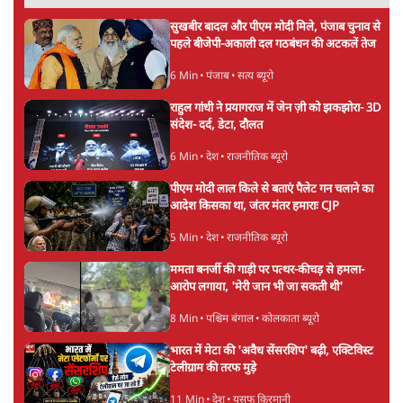
7 Min
•
पंजाब
उमर खालिद की किताब पर चर्चा के लिए
ऑडिटोरियम की बुकिंग JNU ने रद्द की, कहा- 'अधूरी
जानकारी दी'
6 Min
•
देश
झारखंड प्रोटेस्ट: JPSC परीक्षा रद्द होगी, लेकिन छात्र
CBI जांच की मांग पर अड़े; धरना-प्रदर्शन जारी
8 Min
•
झारखंड
Advertisement
ममता बनर्जी की गाड़ी पर पत्थर-कीचड़ से हमला-
आरोप लगाया, 'मेरी जान भी जा सकती थी'
8 Min
•
पश्चिम बंगाल
अगस्त क्रांति आंदोलन में जनता की एकजुटता कायम
रहती तो देश का विभाजन संभव नहीं था!