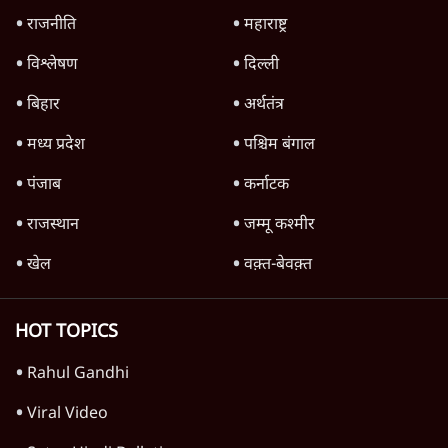
संसद | 2 Bills Today
दिल्ली
मैं अपने सारे सर्टिफिकेट दिखाने को तैयार, मोदी जी
भी अपनी डिग्री दिखाएंः दिपके
4 Min
•
देश
Advertisement
'महाराष्ट्र में गैर बीजेपी वोटरों के नामों को काटने की
बड़ी साज़िश'- रोहित पवार का आरोप
4 Min
•
महाराष्ट्र
पीएम केयर्स फंडः मार्च 2023 के बाद कोई हिसाब-
किताब नहीं, द हिन्दू की पड़ताल
4 Min
•
देश
Advertisement
1224333