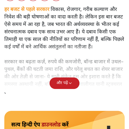
हर बजट से पहले सरकार
विकास, रोजगार, गरीब कल्याण और
निवेश की बड़ी घोषणाओं का वादा करती है। लेकिन इस बार बजट
ऐसे समय में आ रहा है, जब भारत की अर्थव्यवस्था के भीतर कई
संरचनात्मक दबाव एक साथ उभर आए हैं। ये दबाव किसी एक
तिमाही या एक साल की नीतियों का परिणाम नहीं हैं, बल्कि पिछले
कई वर्षों में बने आर्थिक असंतुलनों का नतीजा हैं।
सरकार का बढ़ता कर्ज़, रुपये की कमजोरी, बॉन्ड बाजार में उथल–
पुथल, बैंकों की घटती जमा राशि, और घरेलू बचत का शेयर बाजार
की ओर तेज़ी से जाना- ये सभी संकेत इस ओर इशारा करते हैं कि
और पढ़ें
समस्या अस्थायी नहीं, बल्कि गहरी और प्रणालीगत यानी स्ट्रक्चरल
है।
सत्य हिन्दी ऐप
डाउनलोड
करें