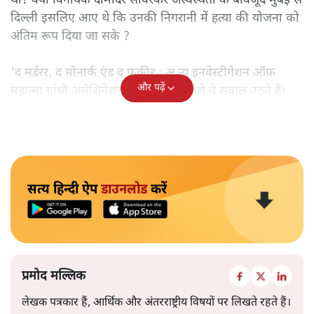
था? क्या विनायक दामोदर सावरकर अस्वस्थता के बावजूद मुंबई से
दिल्ली इसलिए आए थे कि उनकी निगरानी में हत्या की योजना को
अंतिम रूप दिया जा सके ?
'द मर्डरर, द मोनार्क एंड द फ़कीर : अ न्यू इनवेस्टीगेशन ऑफ़
और पढ़ें
महात्मा गांधी असेशिनेशन' नामक किताब से ये सवाल उठते हैं।
सत्य हिन्दी ऐप
डाउनलोड
करें
प्रमोद मल्लिक
लेखक पत्रकार हैं, आर्थिक और अंतरराष्ट्रीय विषयों पर लिखते रहते हैं।