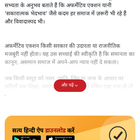
सभ्यता के अनुभव बताते हैं कि अफर्मेटिव एक्शन यानी
‘सकारात्मक भेदभाव’ जैसे कदम हर समाज में ज़रूरी भी रहे हैं
और विवादास्पद भी।
अफर्मेटिव एक्शन किसी सरकार की उदारता या राजनीतिक
मजबूरी नहीं होता। यह उस सच्चाई की स्वीकृति है कि समानता का
कानून, असमान समाज में अपने-आप न्याय नहीं दे सकता।
जब किसी समूह को नस्ल, जाति, लिंग या जन्म के आधार पर
और पढ़ें
सदियों तक शिक्षा, संसाधनों और सम्मान से वंचित रखा गया हो तो
केवल ‘सब बराबर हैं’ कह देने से स्थिति नहीं बदलती।
सत्य हिन्दी ऐप
डाउनलोड
करें