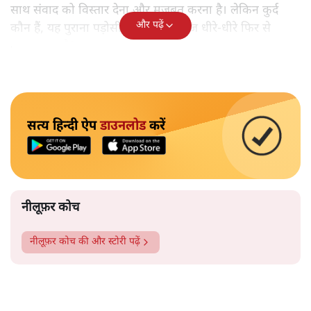
साथ संवाद को विस्तार देना और मजबूत करना है। लेकिन कुर्द
और पढ़ें
कौन हैं, यह पुराना पड़ोसी जिसे भारत आज धीरे-धीरे फिर से
पहचान रहा है?
सत्य हिन्दी ऐप
डाउनलोड
करें
नीलूफ़र कोच
नीलूफ़र कोच
की और स्टोरी पढ़ें