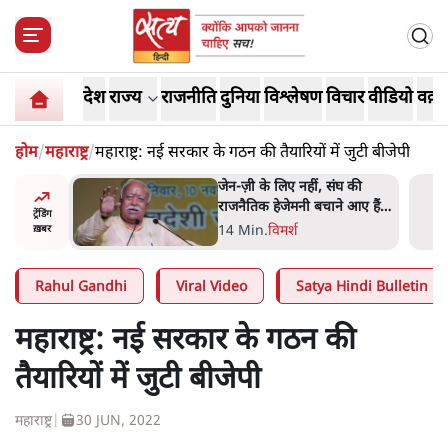
देश
राज्य
राजनीति
दुनिया
विश्लेषण
विचार
वीडियो
वक़्त
होम
/
महाराष्ट्र
/
महाराष्ट्र: नई सरकार के गठन की तैयारियों में जुटी बीजेपी
ेन-ज़ी के लिए नहीं, संघ की
ईरान ने जारी किया मु
ाजनैतिक हेजेमनी बचाने आए हैं
खामेनेई का वीडियो; स्व
ट्रेंडिंग
ोहन भागवत!
इसराइली मीडिया में चल
4 Min
.
विमर्श
7 Min
.
दुनिया
ख़बर
अफवाहें
Rahul Gandhi
Viral Video
Satya Hindi Bulletin
महाराष्ट्र: नई सरकार के गठन की
तैयारियों में जुटी बीजेपी
महाराष्ट्र
|
30 JUN, 2022