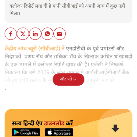
क्लोजर रिपोर्ट लगा दी है यानी सीबीआई को अपनी जांच में कुछ नहीं
मिला।
केंद्रीय जांच ब्यूरो (सीबीआई) ने
एनडीटीवी के पूर्व प्रमोटरों और
निदेशकों, प्रणय रॉय और राधिका रॉय के खिलाफ कथित धोखाधड़ी
के एक मामले में क्लोजर रिपोर्ट दायर की है। एजेंसी ने निष्कर्ष
निकाला कि उसे 2009 के लोन चुकाने में आईसीआईसीआई बैंक
और पढ़ें
को हुए ₹48 करोड़ के नुकसान से संबंधित कानूनी रूप से
विश्वसनीय सबूत नहीं मिल सके।
सत्य हिन्दी ऐप
डाउनलोड
करें