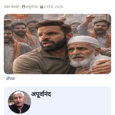
वक़्त-बेवक़्त
|
अपूर्वानंद
|
2 FEB, 2026
दीपक
अपूर्वानंद