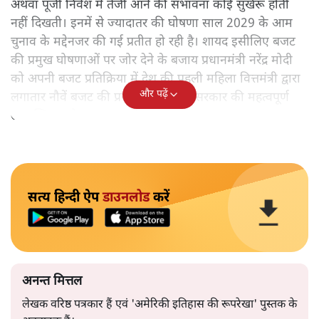
अथवा पूंजी निवेश में तेजी आने की संभावना कोई सुर्खरू होती
नहीं दिखती। इनमें से ज्यादातर की घोषणा साल 2029 के आम
चुनाव के मद्देनजर की गई प्रतीत हो रही है। शायद इसीलिए बजट
की प्रमुख घोषणाओं पर जोर देने के बजाय प्रधानमंत्री नरेंद्र मोदी
को अपनी बजट प्रतिक्रिया में देश की पहली महिला वित्तमंत्री द्वारा
और पढ़ें
लगातार नौवें बजट की प्रस्तुति को अपनी सरकार की महत्वपूर्ण
उपलब्धि बताने पर मजबूर होना पड़ा।
सत्य हिन्दी ऐप
डाउनलोड
करें
अनन्त मित्तल
लेखक वरिष्ठ पत्रकार हैं एवं 'अमेरिकी इतिहास की रूपरेखा' पुस्तक के