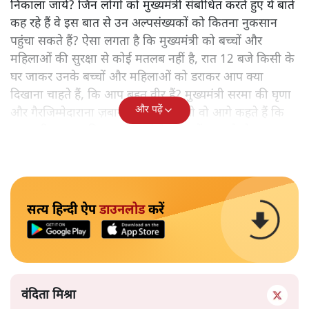
निकाला जाये? जिन लोगों को मुख्यमंत्री संबोधित करते हुए ये बातें
कह रहे हैं वे इस बात से उन अल्पसंख्यकों को कितना नुकसान
पहुंचा सकते हैं? ऐसा लगता है कि मुख्यमंत्री को बच्चों और
महिलाओं की सुरक्षा से कोई मतलब नहीं है, रात 12 बजे किसी के
घर जाकर उनके बच्चों और महिलाओं को डराकर आप क्या
दिखाना चाहते हैं, कि आप बहुत वीर हैं? मुख्यमंत्री सरमा की घृणा
और पढ़ें
और गैरजिम्मेदाराना ज़बान यहीं नहीं रुकती वो आगे कहते हैं कि
"अगर रिक्शा का किराया 5 रुपये है, तो उन्हें 4 रुपये दो।"
सत्य हिन्दी ऐप
डाउनलोड
करें
वंदिता मिश्रा