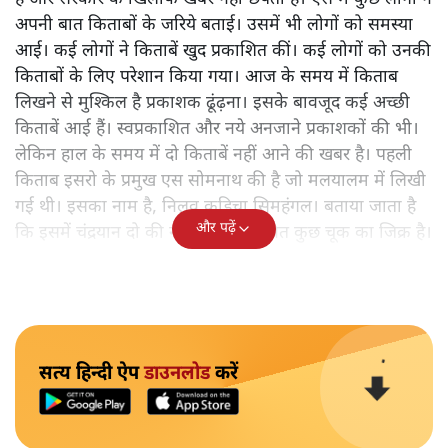
अपनी बात किताबों के जरिये बताई। उसमें भी लोगों को समस्या
आई। कई लोगों ने किताबें खुद प्रकाशित कीं। कई लोगों को उनकी
किताबों के लिए परेशान किया गया। आज के समय में किताब
लिखने से मुश्किल है प्रकाशक ढूंढ़ना। इसके बावजूद कई अच्छी
किताबें आई हैं। स्वप्रकाशित और नये अनजाने प्रकाशकों की भी।
लेकिन हाल के समय में दो किताबें नहीं आने की खबर है। पहली
किताब इसरो के प्रमुख एस सोमनाथ की है जो मलयालम में लिखी
गई थी। इसका नाम है, निलवु कुडिचा सिमहंगल। बताया जाता है
और पढ़ें
कि इसमें चंद्रयान दो की नाकामी से संबंधित कुछ चूक का जिक्र है।
सत्य हिन्दी ऐप
डाउनलोड
करें