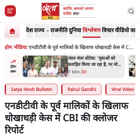
देश
राज्य
राजनीति
दुनिया
विश्लेषण
विचार
वीडियो
वक़्त
होम
/
मीडिया
/
एनडीटीवी के पूर्व मालिकों के खिलाफ धोखाधड़ी केस में CBI
की क्लोजर रिपोर्ट
ाओं को
पेंटर प्रशांत की दर्दनाक दास्तान-
ै, पर मोदी-
जंतर मंतर पर पैलेट गन से 5 नहीं,
ट्रेंडिंग
 नहीं'-
6 लोग घायल हुए
6 Min
.
देश
ख़बर
Satya Hindi Bulletin
Rahul Gandhi
Viral Video
एनडीटीवी के पूर्व मालिकों के खिलाफ
धोखाधड़ी केस में CBI की क्लोजर
रिपोर्ट