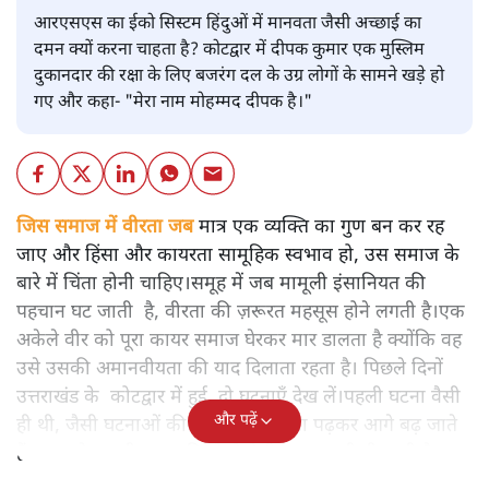
आरएसएस का ईको सिस्टम हिंदुओं में मानवता जैसी अच्छाई का
दमन क्यों करना चाहता है? कोटद्वार में दीपक कुमार एक मुस्लिम
दुकानदार की रक्षा के लिए बजरंग दल के उग्र लोगों के सामने खड़े हो
गए और कहा- "मेरा नाम मोहम्मद दीपक है।"
जिस समाज में वीरता जब
मात्र एक व्यक्ति का गुण बन कर रह
जाए और हिंसा और कायरता सामूहिक स्वभाव हो, उस समाज के
बारे में चिंता होनी चाहिए।समूह में जब मामूली इंसानियत की
पहचान घट जाती है, वीरता की ज़रूरत महसूस होने लगती है।एक
अकेले वीर को पूरा कायर समाज घेरकर मार डालता है क्योंकि वह
उसे उसकी अमानवीयता की याद दिलाता रहता है। पिछले दिनों
उत्तराखंड के कोटद्वार में हुई दो घटनाएँ देख लें।पहली घटना वैसी
और पढ़ें
ही थी, जैसी घटनाओं की खबर हम रोज़ाना पढ़कर आगे बढ़ जाते
हैं।भारत के तक़रीबन हर हिस्से से ऐसी खबर आती ही रहती है।