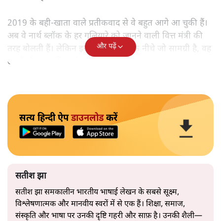
2019 के बही‑खाता वाले प्रतीकवाद से वे बहुत आगे आ चुकी हैं।
अब वे नार्थ ब्लॉक के हर गलियारे को जानने वाली वित्त मंत्री की
और पढ़ें
तरह बोलती हैं। लेकिन इस आत्मविश्वास के नीचे जो सामग्री है, वह
उतनी ही अनुमानित और दोहराव भरी।
सत्य हिन्दी ऐप
डाउनलोड
करें
सतीश झा
सतीश झा समकालीन भारतीय भाषाई लेखन के सबसे सूक्ष्म,
विश्लेषणात्मक और मानवीय स्वरों में से एक हैं। शिक्षा, समाज,
संस्कृति और भाषा पर उनकी दृष्टि गहरी और साफ़ है। उनकी शैली—