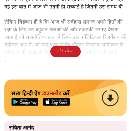
गई इस बात में आज भी उतनी ही सच्चाई है जितनी उस समय थी।
लेकिन विडंबना ही है कि आज भी सर्वहारा समाज अपने हितों की
रक्षा के लिए उन बहुजन नेताओं की ओर टकटकी लगाए देखता
रहता है जो राजनीतिक सत्ता में सिर्फ उस पॉलिटिकल रिजर्वेशन की
बदौलत आए हैं, जो उन्हें बाबा साहेब डॉक्टर भीमराव आंबेडकर के
और पढ़ें
संविधान की वजह से मिला। ऐसे बहुत कम नेता होंगे जो अपने
समाज के मुद्दों को विधानसभाओं में और संसद में उठाते हैं।
सत्य हिन्दी ऐप
डाउनलोड
करें
सविता आनंद