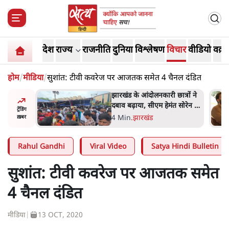
देश
राज्य
राजनीति
दुनिया
विश्लेषण
विचार
वीडियो
वक़्त
होम
/
मीडिया
/
सुशांत: टीवी कवरेज पर आजतक समेत 4 चैनल दंडित
ात्रों ने
कॉकरोच जनता पार्टी ने की
त सोरेन का
देशव्यापी अभियान की घोषणा-
ट्रेंडिंग
ंगे
'क्या बोलती पब्लिक'
4 Min
.
देश
ख़बर
Rahul Gandhi
Viral Video
Satya Hindi Bulletin
सुशांत: टीवी कवरेज पर आजतक समेत
4 चैनल दंडित
मीडिया
|
13 OCT, 2020