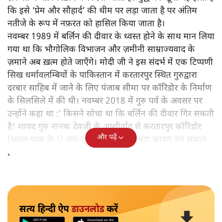
कि इसे ‘प्रेम और सौहार्द’ की थीम पर लड़ा जाता है पर अंतिम
नतीजे के रूप में नफ़रत को हासिल किया जाता है।
नवम्बर 1989 में बर्लिन की दीवार के ध्वस्त होने के साथ मान लिया
गया था कि भौगोलिक विभाजन और ज़मीनी साम्राज्यवाद के
ज़माने अब ख़त्म होते जाएँगे। मोदी जी ने इस संदर्भ में एक टिप्पणी
सिख धर्मावलम्बियों के पाकिस्तान में करतारपुर स्थित गुरुद्वारा
दरबार साहिब में जाने के लिए पंजाब सीमा पर कॉरिडोर के निर्माण
के सिलसिले में की थी। नवम्बर 2018 में गुरु पर्व के अवसर पर
उन्होंने कहा था :’ किसने सोचा था कि बर्लिन की दीवार गिर सकती
है! शायद गुरु नानक देवजी के आशीर्वाद से करतारपुर कॉरिडोर
और पढ़ें
(भारत-पाक के !) जन-जन को जोड़ने का बड़ा कारण बन सकता
है!‘
सत्य हिन्दी ऐप
डाउनलोड
करें