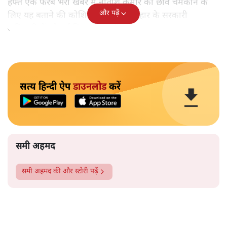
हफ्ते एक फरेब भरी खबर में नीतीश कुमार की छवि चमकाने के
और पढ़ें
लिए यह बताने की कोशिश की गई कि बिहार के सरकारी
अधिकारियों को उर्दू सिखाई जाएगी।
सत्य हिन्दी ऐप
डाउनलोड
करें
समी अहमद
समी अहमद
की और स्टोरी पढ़ें