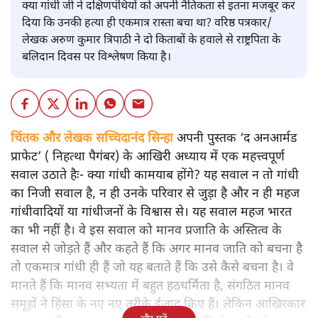
क्या गांधी जी ने दक्षिणपंथियों को अपनी नैतिकता से इतना मजबूर कर
दिया कि उनकी हत्या ही एकमात्र रास्ता बचा था? वरिष्ठ पत्रकार/
लेखक अरुण कुमार त्रिपाठी ने दो किताबों के हवाले से राष्ट्रपिता के
बलिदान दिवस पर विश्लेषण किया है।
चिंतक और लेखक सच्चिदानंद सिन्हा
अपनी पुस्तक ‘द अनआर्मड
प्राफेट’ ( निहत्था पैगंबर) के आखिरी अध्याय में एक महत्त्वपूर्ण
सवाल उठाते हैः- क्या गांधी कामयाब होंगे? यह सवाल न तो गांधी
का निजी सवाल है, न ही उनके परिवार से जुड़ा है और न ही महज
गांधीवादियों या गांधीजनों के विश्वास से। यह सवाल महज भारत
का भी नहीं है। वे इस सवाल को मानव प्रजाति के अस्तित्व के
सवाल से जोड़ते हैं और कहते हैं कि अगर मानव जाति को बचना है
तो एकमात्र गांधी ही हैं जो यह बताते हैं कि उसे कैसे बचना है। वे
मानते हैं कि मानव सभ्यता में बहुत हठधर्मिता है, संगठित मानव
समूहों ने हिंसा के नए नए तरीके ईजाद किए हैं। लेकिन आखिरकार