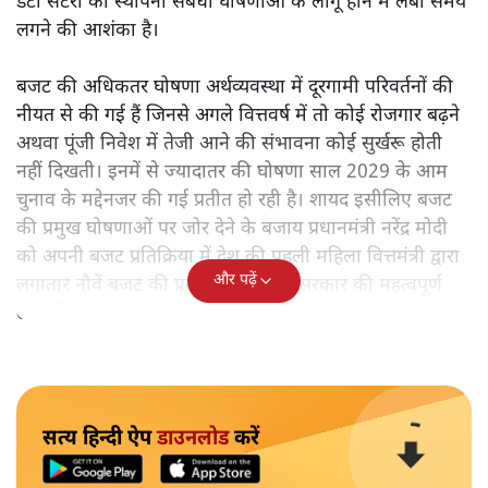
डेटा सेंटरों की स्थापना संबंधी घोषणाओं के लागू होने में लंबा समय
लगने की आशंका है।
बजट की अधिकतर घोषणा अर्थव्यवस्था में दूरगामी परिवर्तनों की
नीयत से की गई हैं जिनसे अगले वित्तवर्ष में तो कोई रोजगार बढ़ने
अथवा पूंजी निवेश में तेजी आने की संभावना कोई सुर्खरू होती
नहीं दिखती। इनमें से ज्यादातर की घोषणा साल 2029 के आम
चुनाव के मद्देनजर की गई प्रतीत हो रही है। शायद इसीलिए बजट
की प्रमुख घोषणाओं पर जोर देने के बजाय प्रधानमंत्री नरेंद्र मोदी
को अपनी बजट प्रतिक्रिया में देश की पहली महिला वित्तमंत्री द्वारा
और पढ़ें
लगातार नौवें बजट की प्रस्तुति को अपनी सरकार की महत्वपूर्ण
उपलब्धि बताने पर मजबूर होना पड़ा।
सत्य हिन्दी ऐप
डाउनलोड
करें