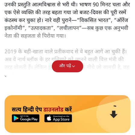
उनकी प्रस्तुति आत्मविश्वास से भरी थी। भाषण 90 मिनट चला और
एक ऐसे व्यक्ति की तरह बहता गया जो बजट‑दिवस की पूरी रस्में
कंठस्थ कर चुका हो। नारे वही पुराने—“विकसित भारत”, “ऑरेंज
इकोनॉमी”, “उत्पादकता”, “लचीलापन”—सब कुछ एक अनुभवी
नेता की सहजता से पिरोया गया।
2019 के बही‑खाता वाले प्रतीकवाद से वे बहुत आगे आ चुकी हैं।
अब वे नार्थ ब्लॉक के हर गलियारे को जानने वाली वित्त मंत्री की
और पढ़ें
तरह बोलती हैं। लेकिन इस आत्मविश्वास के नीचे जो सामग्री है, वह
उतनी ही अनुमानित और दोहराव भरी।
सत्य हिन्दी ऐप
डाउनलोड
करें