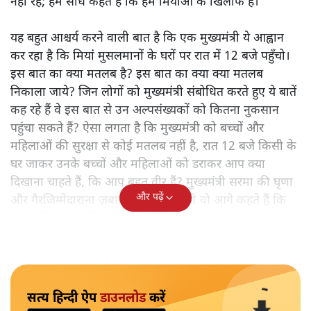
नहीं रहे; हम सीधे कहते हैं कि हम मियांओं के खिलाफ हैं।"
यह बहुत आश्चर्य करने वाली बात है कि एक मुख्यमंत्री ये आह्वान
कर रहा है कि मियांं मुसलमानों के घरों पर रात में 12 बजे पहुँचो।
इस बात का क्या मतलब है? इस बात का क्या क्या मतलब
निकाला जाये? जिन लोगों को मुख्यमंत्री संबोधित करते हुए ये बातें
कह रहे हैं वे इस बात से उन अल्पसंख्यकों को कितना नुकसान
पहुंचा सकते हैं? ऐसा लगता है कि मुख्यमंत्री को बच्चों और
महिलाओं की सुरक्षा से कोई मतलब नहीं है, रात 12 बजे किसी के
घर जाकर उनके बच्चों और महिलाओं को डराकर आप क्या
दिखाना चाहते हैं, कि आप बहुत वीर हैं? मुख्यमंत्री सरमा की घृणा
और पढ़ें
और गैरजिम्मेदाराना ज़बान यहीं नहीं रुकती वो आगे कहते हैं कि
"अगर रिक्शा का किराया 5 रुपये है, तो उन्हें 4 रुपये दो।"
सत्य हिन्दी ऐप
डाउनलोड
करें