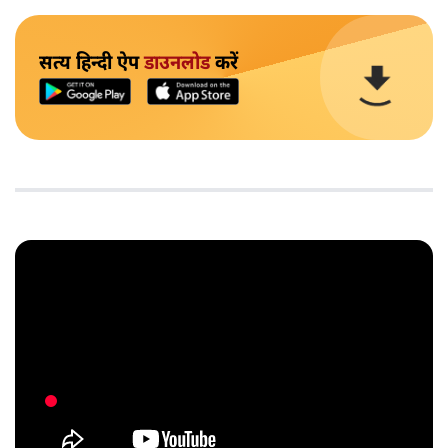
सत्य हिन्दी ऐप
डाउनलोड
करें