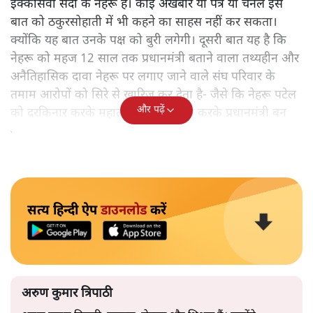
इक्कीसवीं सदी के नेहरू हैं। कोई अखबार या पत्र या चैनल इस
बात को ठकुरसोहाती में भी कहने का साहस नहीं कर सकता।
क्योंकि यह बात उनके पक्ष को बुरी लगेगी। दूसरी बात यह है कि
नेहरू को महज 12 साल तक प्रधानमंत्री बताने वाला तथ्यहीन और
अनैतिहासिक दावा नेहरू पर लगाए जाने वाले संघ परिवार के
तमाम आरोपों को सिरे से खारिज कर देता है- जैसे कि नेहरू पटेल
और पढ़ें
को दरकिनार करके महात्मा गांधी को खुश करके प्रधानमंत्री बन
गए थे।
सत्य हिन्दी ऐप
डाउनलोड
करें
अरुण कुमार त्रिपाठी