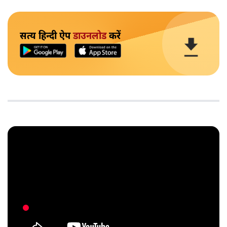
सत्य हिन्दी ऐप
डाउनलोड
करें