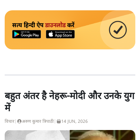
सत्य हिन्दी ऐप
डाउनलोड
करें
बहुत अंतर है नेहरू-मोदी और उनके युग
में
विचार
|
अरुण कुमार त्रिपाठी
|
14 JUN, 2026