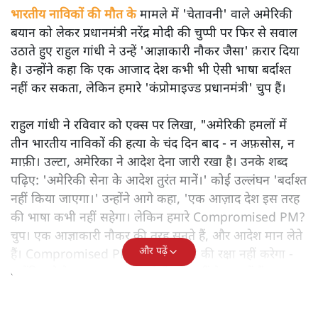
भारतीय नाविकों की मौत के
मामले में 'चेतावनी' वाले अमेरिकी
बयान को लेकर प्रधानमंत्री नरेंद्र मोदी की चुप्पी पर फिर से सवाल
उठाते हुए राहुल गांधी ने उन्हें 'आज्ञाकारी नौकर जैसा' क़रार दिया
है। उन्होंने कहा कि एक आजाद देश कभी भी ऐसी भाषा बर्दाश्त
नहीं कर सकता, लेकिन हमारे 'कंप्रोमाइज्ड प्रधानमंत्री' चुप हैं।
राहुल गांधी ने रविवार को एक्स पर लिखा, "अमेरिकी हमलों में
तीन भारतीय नाविकों की हत्या के चंद दिन बाद - न अफ़सोस, न
माफ़ी। उल्टा, अमेरिका ने आदेश देना जारी रखा है। उनके शब्द
पढ़िए: 'अमेरिकी सेना के आदेश तुरंत मानें।' कोई उल्लंघन 'बर्दाश्त
नहीं किया जाएगा।' उन्होंने आगे कहा, 'एक आज़ाद देश इस तरह
की भाषा कभी नहीं सहेगा। लेकिन हमारे Compromised PM?
चुप। एक आज्ञाकारी नौकर की तरह सुनते हैं, और आदेश मान लेते
और पढ़ें
हैं। Compromised PM देश के सम्मान की रक्षा नहीं करेगा -
क्योंकि जो देश का अपमान करते हैं, वो उन्हीं के वश में हैं।'