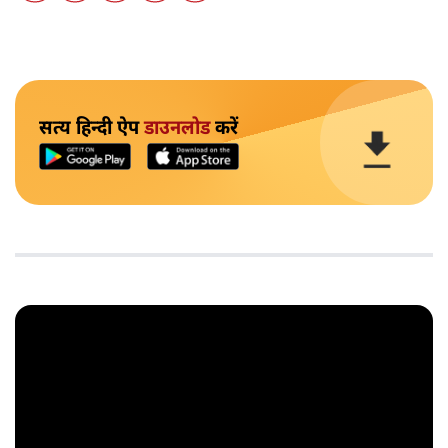
सत्य हिन्दी ऐप
डाउनलोड
करें