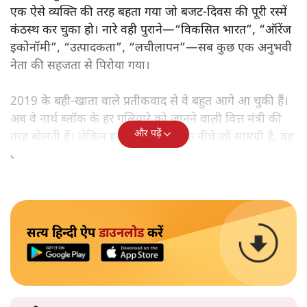
एक ऐसे व्यक्ति की तरह बहता गया जो बजट‑दिवस की पूरी रस्में
कंठस्थ कर चुका हो। नारे वही पुराने—“विकसित भारत”, “ऑरेंज
इकोनॉमी”, “उत्पादकता”, “लचीलापन”—सब कुछ एक अनुभवी
नेता की सहजता से पिरोया गया।
2019 के बही‑खाता वाले प्रतीकवाद से वे बहुत आगे आ चुकी हैं।
अब वे नार्थ ब्लॉक के हर गलियारे को जानने वाली वित्त मंत्री की
और पढ़ें
तरह बोलती हैं। लेकिन इस आत्मविश्वास के नीचे जो सामग्री है, वह
उतनी ही अनुमानित और दोहराव भरी।
सत्य हिन्दी ऐप
डाउनलोड
करें