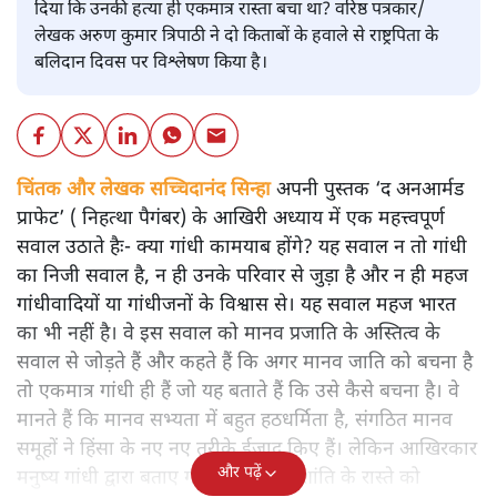
दिया कि उनकी हत्या ही एकमात्र रास्ता बचा था? वरिष्ठ पत्रकार/
लेखक अरुण कुमार त्रिपाठी ने दो किताबों के हवाले से राष्ट्रपिता के
बलिदान दिवस पर विश्लेषण किया है।
चिंतक और लेखक सच्चिदानंद सिन्हा
अपनी पुस्तक ‘द अनआर्मड
प्राफेट’ ( निहत्था पैगंबर) के आखिरी अध्याय में एक महत्त्वपूर्ण
सवाल उठाते हैः- क्या गांधी कामयाब होंगे? यह सवाल न तो गांधी
का निजी सवाल है, न ही उनके परिवार से जुड़ा है और न ही महज
गांधीवादियों या गांधीजनों के विश्वास से। यह सवाल महज भारत
का भी नहीं है। वे इस सवाल को मानव प्रजाति के अस्तित्व के
सवाल से जोड़ते हैं और कहते हैं कि अगर मानव जाति को बचना है
तो एकमात्र गांधी ही हैं जो यह बताते हैं कि उसे कैसे बचना है। वे
मानते हैं कि मानव सभ्यता में बहुत हठधर्मिता है, संगठित मानव
समूहों ने हिंसा के नए नए तरीके ईजाद किए हैं। लेकिन आखिरकार
और पढ़ें
मनुष्य गांधी द्वारा बताए गए अहिंसा और शांति के रास्ते को