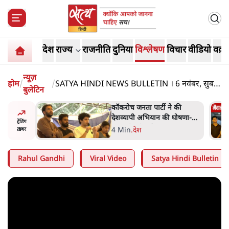
देश
राज्य
राजनीति
दुनिया
विश्लेषण
विचार
वीडियो
वक़्त
न्यूज़
होम
/
/
SATYA HINDI NEWS BULLETIN । 6 नवंबर, सुबह
बुलेटिन
9 बजे की ख़बरें
ात्रों ने
कॉकरोच जनता पार्टी ने की
त सोरेन का
देशव्यापी अभियान की घोषणा-
ट्रेंडिंग
ंगे
'क्या बोलती पब्लिक'
4 Min
.
देश
ख़बर
Rahul Gandhi
Viral Video
Satya Hindi Bulletin