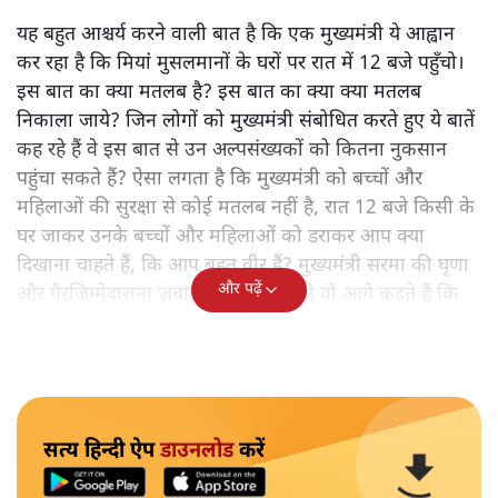
यह बहुत आश्चर्य करने वाली बात है कि एक मुख्यमंत्री ये आह्वान
कर रहा है कि मियांं मुसलमानों के घरों पर रात में 12 बजे पहुँचो।
इस बात का क्या मतलब है? इस बात का क्या क्या मतलब
निकाला जाये? जिन लोगों को मुख्यमंत्री संबोधित करते हुए ये बातें
कह रहे हैं वे इस बात से उन अल्पसंख्यकों को कितना नुकसान
पहुंचा सकते हैं? ऐसा लगता है कि मुख्यमंत्री को बच्चों और
महिलाओं की सुरक्षा से कोई मतलब नहीं है, रात 12 बजे किसी के
घर जाकर उनके बच्चों और महिलाओं को डराकर आप क्या
दिखाना चाहते हैं, कि आप बहुत वीर हैं? मुख्यमंत्री सरमा की घृणा
और पढ़ें
और गैरजिम्मेदाराना ज़बान यहीं नहीं रुकती वो आगे कहते हैं कि
"अगर रिक्शा का किराया 5 रुपये है, तो उन्हें 4 रुपये दो।"
सत्य हिन्दी ऐप
डाउनलोड
करें