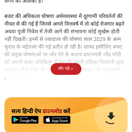
लगने की आशंका है।
बजट की अधिकतर घोषणा अर्थव्यवस्था में दूरगामी परिवर्तनों की
नीयत से की गई हैं जिनसे अगले वित्तवर्ष में तो कोई रोजगार बढ़ने
अथवा पूंजी निवेश में तेजी आने की संभावना कोई सुर्खरू होती
नहीं दिखती। इनमें से ज्यादातर की घोषणा साल 2029 के आम
चुनाव के मद्देनजर की गई प्रतीत हो रही है। शायद इसीलिए बजट
की प्रमुख घोषणाओं पर जोर देने के बजाय प्रधानमंत्री नरेंद्र मोदी
को अपनी बजट प्रतिक्रिया में देश की पहली महिला वित्तमंत्री द्वारा
और पढ़ें
लगातार नौवें बजट की प्रस्तुति को अपनी सरकार की महत्वपूर्ण
उपलब्धि बताने पर मजबूर होना पड़ा।
सत्य हिन्दी ऐप
डाउनलोड
करें