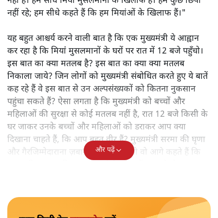
नहीं है। हम सीधे मियां मुसलमानों के खिलाफ हैं। हम कुछ छिपा
नहीं रहे; हम सीधे कहते हैं कि हम मियांओं के खिलाफ हैं।"
यह बहुत आश्चर्य करने वाली बात है कि एक मुख्यमंत्री ये आह्वान
कर रहा है कि मियांं मुसलमानों के घरों पर रात में 12 बजे पहुँचो।
इस बात का क्या मतलब है? इस बात का क्या क्या मतलब
निकाला जाये? जिन लोगों को मुख्यमंत्री संबोधित करते हुए ये बातें
कह रहे हैं वे इस बात से उन अल्पसंख्यकों को कितना नुकसान
पहुंचा सकते हैं? ऐसा लगता है कि मुख्यमंत्री को बच्चों और
महिलाओं की सुरक्षा से कोई मतलब नहीं है, रात 12 बजे किसी के
घर जाकर उनके बच्चों और महिलाओं को डराकर आप क्या
दिखाना चाहते हैं, कि आप बहुत वीर हैं? मुख्यमंत्री सरमा की घृणा
और पढ़ें
और गैरजिम्मेदाराना ज़बान यहीं नहीं रुकती वो आगे कहते हैं कि
"अगर रिक्शा का किराया 5 रुपये है, तो उन्हें 4 रुपये दो।"