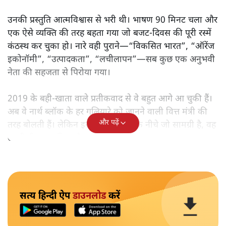
उनकी प्रस्तुति आत्मविश्वास से भरी थी। भाषण 90 मिनट चला और
एक ऐसे व्यक्ति की तरह बहता गया जो बजट‑दिवस की पूरी रस्में
कंठस्थ कर चुका हो। नारे वही पुराने—“विकसित भारत”, “ऑरेंज
इकोनॉमी”, “उत्पादकता”, “लचीलापन”—सब कुछ एक अनुभवी
नेता की सहजता से पिरोया गया।
2019 के बही‑खाता वाले प्रतीकवाद से वे बहुत आगे आ चुकी हैं।
अब वे नार्थ ब्लॉक के हर गलियारे को जानने वाली वित्त मंत्री की
और पढ़ें
तरह बोलती हैं। लेकिन इस आत्मविश्वास के नीचे जो सामग्री है, वह
उतनी ही अनुमानित और दोहराव भरी।
सत्य हिन्दी ऐप
डाउनलोड
करें