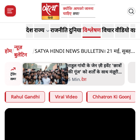
देश
राज्य
राजनीति
दुनिया
विश्लेषण
विचार
वीडियो
वक़्त
न्यूज़
होम
/
/
SATYA HINDI NEWS BULLETIN। 21 मई, सुबह
बुलेटिन
तक की ख़बरें
ं और
राहुल गांधी के जेन ज़ी इवेंट 'छात्रों
तीजा,
की गूंज' को शर्तों के साथ मंज़ूरी
ट्रेंडिंग
देना पड़ा
5 Min
.
देश
ख़बर
Rahul Gandhi
Viral Video
Chhatron Ki Goonj