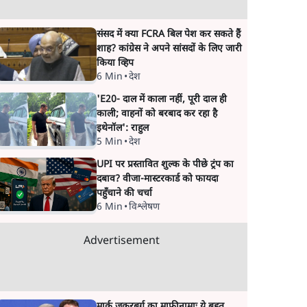
संसद में क्या FCRA बिल पेश कर सकते हैं
शाह? कांग्रेस ने अपने सांसदों के लिए जारी
किया व्हिप
6 Min
•
देश
'E20- दाल में काला नहीं, पूरी दाल ही
काली; वाहनों को बरबाद कर रहा है
इथेनॉल': राहुल
5 Min
•
देश
UPI पर प्रस्तावित शुल्क के पीछे ट्रंप का
दबाव? वीजा-मास्टरकार्ड को फायदा
पहुँचाने की चर्चा
6 Min
•
विश्लेषण
Advertisement
मार्क ज़करबर्ग का माफीनामाः ये बहुत