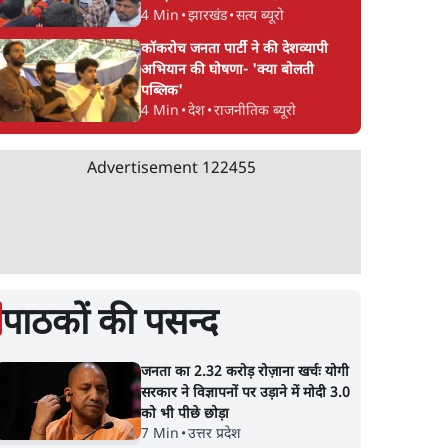
4 Min
•
झारखंड
•
सत्य ब्यूरो
कॉकरोच जनता पार्टी ने की देशव्यापी
अभियान की घोषणा- 'क्या बोलती
पब्लिक'
4 Min
•
देश
•
राजनीतिक ब्यूरो
Advertisement
122455
पाठकों की पसन्द
जनता का 2.32 करोड़ रोज़ाना खर्चः योगी
सरकार ने विज्ञापनों पर उड़ाने में मोदी 3.0
को भी पीछे छोड़ा
7 Min
•
उत्तर प्रदेश