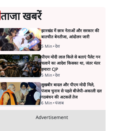
ताजा खबरें
झारखंड में छात्र नेताओं और सरकार की
बातचीत बेनतीजा, आंदोलन जारी
5 Min
•
देश
पीएम मोदी लाल किले से बताएं पैलेट गन
चलाने का आदेश किसका था, जंतर मंतर
हमाराः CJP
5 Min
•
देश
सुखबीर बादल और पीएम मोदी मिले,
पंजाब चुनाव से पहले बीजेपी-अकाली दल
गठबंधन की अटकलें तेज
6 Min
•
पंजाब
Advertisement