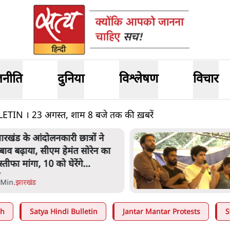
जनीति
दुनिया
विश्लेषण
विचार
N । 23 अगस्त, शाम 8 बजे तक की ख़बरें
कॉकरोच जनता पार्टी ने की देशव्
अभियान की घोषणा- 'क्या बोल
पब्लिक'
4 Min
.
देश
ah
Satya Hindi Bulletin
Jantar Mantar Protests
S