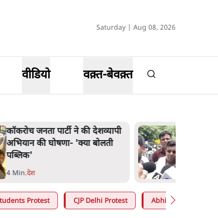
Saturday | Aug 08, 2026
वीडियो
वक़्त-बेवक़्त
यापी
BJP और मोदी ‘गॉडफादर’ 
ती
की Gen Z पर सलाह मानेंः
दिपके
5 Min
.
देश
tudents Protest
CJP Delhi Protest
Abhijeet Dipke