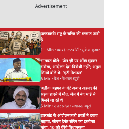
Advertisement
उलटबांसीः राष्ट्र के चरित्र की मरम्मत जारी
है
11 Min
•
व्यंग्य/उलटबाँसी
•
मुकेश कुमार
भागवत बोले- 'जेन ज़ी पर आँख मूंदकर
भरोसा, आंदोलन देश-विरोधी नहीं'; अतुल
लिमये बोले थे- 'एंटी नेशनल'
6 Min
•
देश
•
नेशनल ब्यूरो
अतीक अहमद के बेटे अबान अहमद की
सड़क हादसे में मौत, जेल में बंद भाई से
मिलने जा रहे थे
5 Min
•
उत्तर प्रदेश
•
लखनऊ ब्यूरो
झारखंड के आंदोलनकारी छात्रों ने दबाव
बढ़ाया, सीएम हेमंत सोरेन का इस्तीफा
मांगा, 10 को घेरेंगे विधानसभा