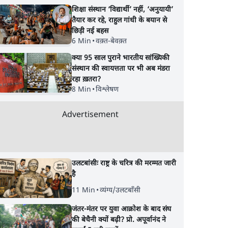
शिक्षा संस्थान ‘विद्यार्थी’ नहीं, ‘अनुयायी’
तैयार कर रहे, राहुल गांधी के बयान से
छिड़ी नई बहस
6 Min
•
वक़्त-बेवक़्त
क्या 95 साल पुराने भारतीय सांख्यिकी
संस्थान की स्वायत्तता पर भी अब मंडरा
 से
सुखबीर बादल और पीएम
संसद में क्या FCRA बि
रहा ख़तरा?
े का
मोदी मिले, पंजाब चुनाव से
कर सकते हैं शाह? कांग्रे
8 Min
•
विश्लेषण
ंतर
पहले बीजेपी-अकाली दल
अपने सांसदों के लिए जा
गठबंधन की अटकलें तेज
किया व्हिप
Advertisement
उलटबांसीः राष्ट्र के चरित्र की मरम्मत जारी
है
11 Min
•
व्यंग्य/उलटबाँसी
जंतर-मंतर पर युवा आक्रोश के बाद संघ
की बेचैनी क्यों बढ़ी? प्रो. अपूर्वानंद ने