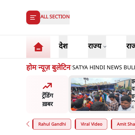
ALL SECTION
देश
राज्य
रा
होम
न्यूज़ बुलेटिन
SATYA HINDI NEWS BULLETI
/
/
झारखंड के आंदोलनकारी छात्रों ने
दबाव बढ़ाया, सीएम हेमंत सोरेन का
ट्रेंडिंग
इस्तीफा मांगा, 10 को घेरेंगे
ख़बर
विधानसभा
4 Min
.
झारखंड
Rahul Gandhi
Viral Video
Amit Sh