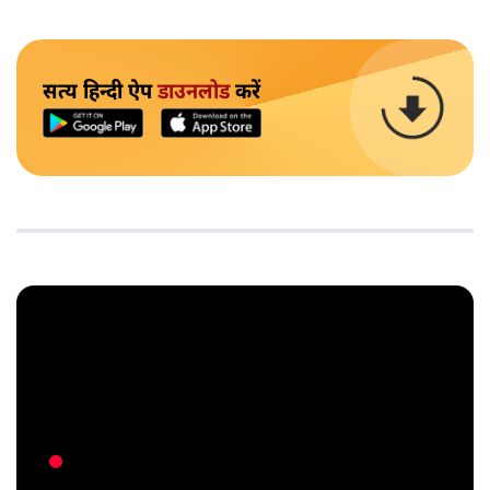
सत्य हिन्दी ऐप
डाउनलोड
करें