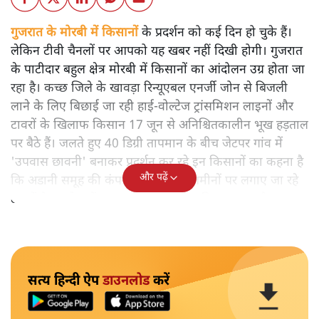
गुजरात के मोरबी में किसानों
के प्रदर्शन को कई दिन हो चुके हैं।
लेकिन टीवी चैनलों पर आपको यह खबर नहीं दिखी होगी। गुजरात
के पाटीदार बहुल क्षेत्र मोरबी में किसानों का आंदोलन उग्र होता जा
रहा है। कच्छ जिले के खावड़ा रिन्यूएबल एनर्जी जोन से बिजली
लाने के लिए बिछाई जा रही हाई-वोल्टेज ट्रांसमिशन लाइनों और
टावरों के खिलाफ किसान 17 जून से अनिश्चितकालीन भूख हड़ताल
पर बैठे हैं। जलते हुए 40 डिग्री तापमान के बीच जेटपर गांव में
'उपवास छावनी' बनाकर प्रदर्शन कर रहे इन किसानों का कहना है
और पढ़ें
कि अडानी समूह की कंपनी द्वारा उनकी जमीनों पर लगाए जा रहे
टावरों के बदले उन्हें नाममात्र का मुआवजा दिया जा रहा है।
सत्य हिन्दी ऐप
डाउनलोड
करें