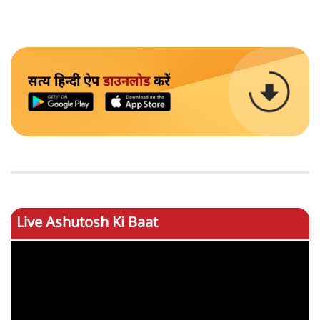
सत्य हिन्दी ऐप
डाउनलोड
करें
Live Ashutosh Ki Baat