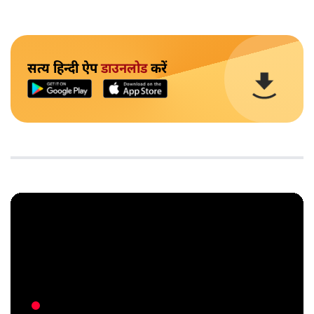
सत्य हिन्दी ऐप
डाउनलोड
करें