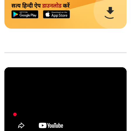
सत्य हिन्दी ऐप
डाउनलोड
करें