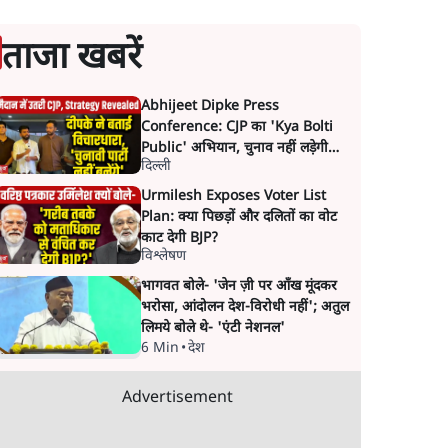
ताजा खबरें
Abhijeet Dipke Press
Conference: CJP का 'Kya Bolti
Public' अभियान, चुनाव नहीं लड़ेगी
दिल्ली
CJP!
Urmilesh Exposes Voter List
Plan: क्या पिछड़ों और दलितों का वोट
काट देगी BJP?
विश्लेषण
भागवत बोले- 'जेन ज़ी पर आँख मूंदकर
भरोसा, आंदोलन देश-विरोधी नहीं'; अतुल
लिमये बोले थे- 'एंटी नेशनल'
6 Min
•
देश
Advertisement