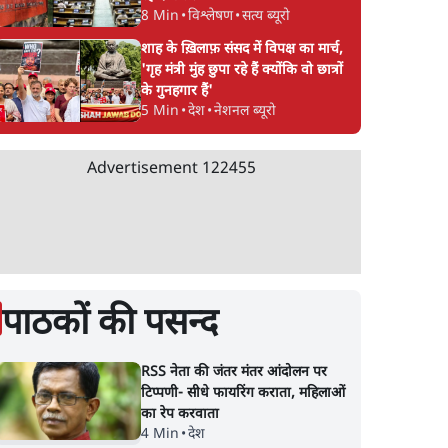
8 Min
•
विश्लेषण
•
सत्य ब्यूरो
शाह के ख़िलाफ़ संसद में विपक्ष का मार्च,
'गृह मंत्री मुंह छुपा रहे हैं क्योंकि वो छात्रों
के गुनहगार हैं'
5 Min
•
देश
•
नेशनल ब्यूरो
Advertisement
122455
पाठकों की पसन्द
RSS नेता की जंतर मंतर आंदोलन पर
टिप्पणी- सीधे फायरिंग कराता, महिलाओं
का रेप करवाता
4 Min
•
देश