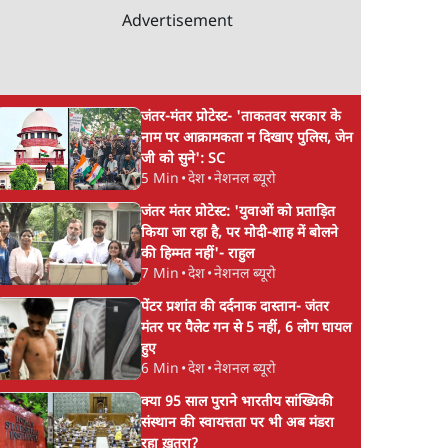
Advertisement
जंतर-मंतर प्रोटेस्ट- 'ताकतवर सरकार के
नाम पर आक्रामकता न दिखाए पुलिस, जेन
जी को सुने': SC
5 Min
•
देश
•
नेशनल ब्यूरो
जंतर मंतर प्रोटेस्ट: 'युवाओं को प्रताड़ित
किया जा रहा है, पर मोदी-शाह में बोलने
की हिम्मत नहीं'- राहुल
7 Min
•
देश
•
नेशनल ब्यूरो
पेंटर प्रशांत की दर्दनाक दास्तान- जंतर
मंतर पर पैलेट गन से 5 नहीं, 6 लोग घायल
हुए
6 Min
•
देश
•
नेशनल ब्यूरो
क्या 95 साल पुराने भारतीय सांख्यिकी
संस्थान की स्वायत्तता पर भी अब मंडरा
रहा ख़तरा?