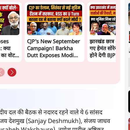
oses
CJP's New September
झारखंड छात्र आंदोल
 क्या
Campaign! Barkha
गए हेमंत सोरेन, सम
ं का वोट
Dutt Exposes Modi
होने देगी BJP?
Govt's Panic! |
Ashutosh
सदीय दल की बैठक से नदारद रहने वाले ये 6 सांसद
), संजय देशमुख (Sanjay Deshmukh), संजय जाधव