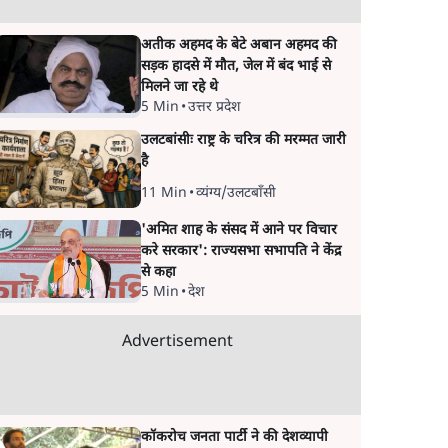
अतीक अहमद के बेटे अबान अहमद की
सड़क हादसे में मौत, जेल में बंद भाई से
मिलने जा रहे थे
5 Min
•
उत्तर प्रदेश
उलटबांसीः राष्ट्र के चरित्र की मरम्मत जारी
है
11 Min
•
व्यंग्य/उलटबाँसी
'अमित शाह के संसद में आने पर विचार
करे सरकार': राज्यसभा सभापति ने केंद्र
से कहा
5 Min
•
देश
Advertisement
कॉकरोच जनता पार्टी ने की देशव्यापी