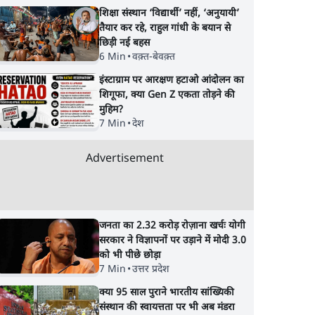
शिक्षा संस्थान ‘विद्यार्थी’ नहीं, ‘अनुयायी’
तैयार कर रहे, राहुल गांधी के बयान से
छिड़ी नई बहस
6 Min
•
वक़्त-बेवक़्त
इंस्टाग्राम पर आरक्षण हटाओ आंदोलन का
शिगूफा, क्या Gen Z एकता तोड़ने की
न: फँस
भागवत बोले- 'जेन ज़ी पर
प्रयागराज छात्रों की गूंज:
मुहिम?
झौता
आँख मूंदकर भरोसा,
राहुल गांधी के Studen
7 Min
•
देश
आंदोलन देश-विरोधी नहीं';
Movement से घबराई
अतुल लिमये बोले थे- 'एंटी
BJP?
Advertisement
नेशनल'
जनता का 2.32 करोड़ रोज़ाना खर्चः योगी
सरकार ने विज्ञापनों पर उड़ाने में मोदी 3.0
को भी पीछे छोड़ा
7 Min
•
उत्तर प्रदेश
क्या 95 साल पुराने भारतीय सांख्यिकी
संस्थान की स्वायत्तता पर भी अब मंडरा