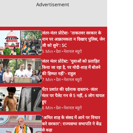
Advertisement
जंतर-मंतर प्रोटेस्ट- 'ताकतवर सरकार के
नाम पर आक्रामकता न दिखाए पुलिस, जेन
जी को सुने': SC
5 Min
•
देश
•
नेशनल ब्यूरो
जंतर मंतर प्रोटेस्ट: 'युवाओं को प्रताड़ित
किया जा रहा है, पर मोदी-शाह में बोलने
की हिम्मत नहीं'- राहुल
7 Min
•
देश
•
नेशनल ब्यूरो
पेंटर प्रशांत की दर्दनाक दास्तान- जंतर
मंतर पर पैलेट गन से 5 नहीं, 6 लोग घायल
हुए
6 Min
•
देश
•
नेशनल ब्यूरो
'अमित शाह के संसद में आने पर विचार
करे सरकार': राज्यसभा सभापति ने केंद्र
से कहा