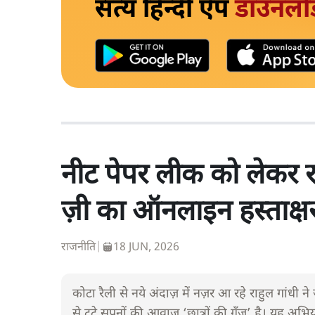
सत्य हिन्दी ऐप
डाउनलो
नीट पेपर लीक को लेकर रा
ज़ी का ऑनलाइन हस्ताक्
राजनीति
|
18 JUN, 2026
कोटा रैली से नये अंदाज़ में नज़र आ रहे राहुल गांधी न
से टूटे सपनों की आवाज़ ‘छात्रों की गूँज’ है। यह अभिय