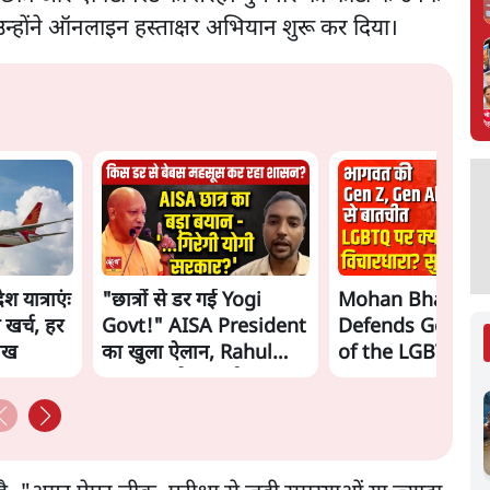
 उन्होंने ऑनलाइन हस्ताक्षर अभियान शुरू कर दिया।
 यात्राएंः
"छात्रों से डर गई Yogi
Mohan Bhagwa
 खर्च, हर
Govt!" AISA President
Defends Gen Z! 
लाख
का खुला ऐलान, Rahul
of the LGBTQ
Gandhi से घबराई UP
Community"—Is
Govt?
the RSS's New 