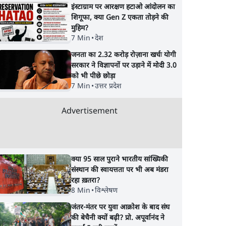
इंस्टाग्राम पर आरक्षण हटाओ आंदोलन का
शिगूफा, क्या Gen Z एकता तोड़ने की
मुहिम?
7 Min
•
देश
जनता का 2.32 करोड़ रोज़ाना खर्चः योगी
सरकार ने विज्ञापनों पर उड़ाने में मोदी 3.0
को भी पीछे छोड़ा
7 Min
•
उत्तर प्रदेश
Advertisement
क्या 95 साल पुराने भारतीय सांख्यिकी
संस्थान की स्वायत्तता पर भी अब मंडरा
रहा ख़तरा?
8 Min
•
विश्लेषण
जंतर-मंतर पर युवा आक्रोश के बाद संघ
की बेचैनी क्यों बढ़ी? प्रो. अपूर्वानंद ने