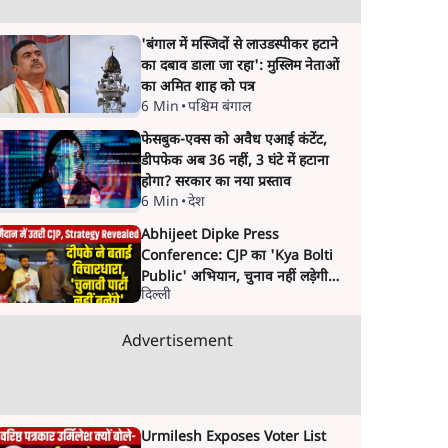
'बंगाल में मस्जिदों से लाउडस्पीकर हटाने
का दबाव डाला जा रहा': मुस्लिम नेताओं
का अमित शाह को पत्र
6 Min
•
पश्चिम बंगाल
फेसबुक-एक्स को अवैध एआई कंटेंट,
डीपफेक अब 36 नहीं, 3 घंटे में हटाना
होगा? सरकार का नया प्रस्ताव
6 Min
•
देश
Abhijeet Dipke Press
Conference: CJP का 'Kya Bolti
Public' अभियान, चुनाव नहीं लड़ेगी
दिल्ली
CJP!
Advertisement
Urmilesh Exposes Voter List