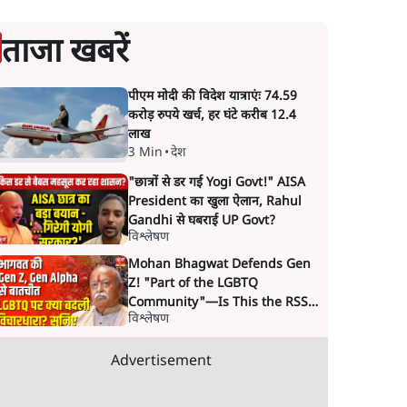
ताजा खबरें
पीएम मोदी की विदेश यात्राएंः 74.59
करोड़ रुपये खर्च, हर घंटे करीब 12.4
लाख
3 Min
•
देश
"छात्रों से डर गई Yogi Govt!" AISA
President का खुला ऐलान, Rahul
Gandhi से घबराई UP Govt?
विश्लेषण
Mohan Bhagwat Defends Gen
Z! "Part of the LGBTQ
Community"—Is This the RSS's
विश्लेषण
New Move?
Advertisement