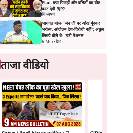
Plan: क्या पिछड़ों और दलितों का वोट
काट देगी BJP?
विश्लेषण
भागवत बोले- 'जेन ज़ी पर आँख मूंदकर
भरोसा, आंदोलन देश-विरोधी नहीं'; अतुल
लिमये बोले थे- 'एंटी नेशनल'
6 Min
•
देश
ताजा वीडियो