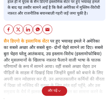
हाल ही में यूएस के सैन डिएगो इस्लामिक सेंटर पर हुए भयावह हमले
के बाद यह तस्वीर सामने आई है कि कैसे अमेरिका में मुस्लिम-विरोधी
नफ़रत और राजनीतिक बयानबाज़ी गहरी जड़ें जमा चुकी है।
सैन डिएगो के इस्लामिक सेंटर
पर हुए भयावह हमले ने अमेरिका
का सबसे अच्छा और सबसे बुरा- दोनों चेहरे सामने ला दिए। सबसे
बुरा चेहरा घरेलू आतंकवाद, उग्र इस्लाम-विरोध (इस्लामोफोबिया)
और मुसलमानों के खिलाफ नफ़रत फैलाने वाली भाषा के घातक
परिणामों के रूप में सामने आया। वहीं सबसे अच्छा चेहरा उन
पीड़ितों के साहस में दिखाई दिया जिन्होंने दूसरों को बचाने के लिए
अपनी जान न्योछावर कर दी, उन आपातकालीन कर्मियों की वीरता
में दिखा जो मस्जिद की सुरक्षा के लिए तुरंत वहाँ पहुँचे, और उस
और पढ़ें
समुदाय के धैर्य में झलका जो लगातार नफ़रत का सामना करने के
बावजूद टूटने से इनकार करता है।