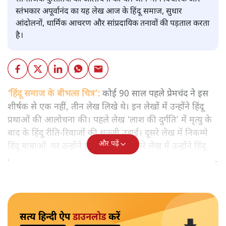
स्तंभकार अपूर्वानंद का यह लेख आज के हिंदू समाज, सुधार
आंदोलनों, धार्मिक आचरण और सांप्रदायिक तनावों की पड़ताल करता
है।
‘हिंदू समाज के बीभत्स चित्र’:
कोई 90 साल पहले प्रेमचंद ने इस
शीर्षक से एक नहीं, तीन लेख लिखे थे। इन लेखों में उन्होंने हिंदू
प्रथाओं की आलोचना की। पहले लेख ‘लाश की दुर्गति’ में मृत्यु के
बाद के हिंदू रीति-रिवाजों की धज्जी उड़ाई। दूसरे लेख में निकम्मे
और पढ़ें
हिंदू बाबाओं पर उन्होंने हमला किया। तीसरे लेख में उन्होंने हिंदू
मंदिरों की दुर्दशा और उनके संचालकों के पाखंड की बखिया उधेड़ी।
सत्य हिन्दी ऐप
डाउनलोड
करें