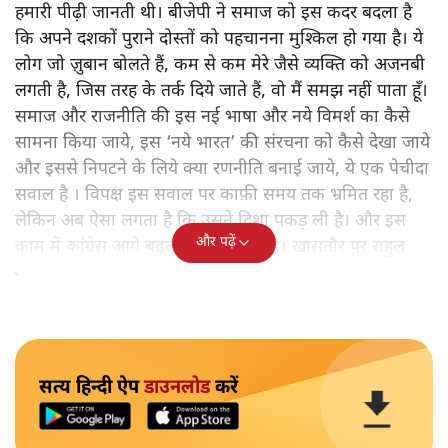
हमारी पीढ़ी जानती थी। बीजेपी ने समाज को इस कदर बदला है
कि अपने दशकों पुराने दोस्तों को पहचानना मुश्किल हो गया है। ये
लोग जो ज़ुबान बोलते हैं, कम से कम मेरे जैसे व्यक्ति को अजनबी
लगती है, जिस तरह के तर्क दिये जाते हैं, वो मैं समझ नहीं पाता हूँ।
समाज और राजनीति की इस नई भाषा और नये विमर्श का कैसे
सामना किया जाये, इस ‘नये भारत’ की संरचना को कैसे देखा जाये
और इससे निपटने के लिये क्या रणनीति बनाई जाये, ये एक पेचीदा
सवाल है । विपक्ष इस सवाल पर काफ़ी समय तक भ्रमित रहा है,
लेकिन अब ऐसा लगता है कि उसने दिशा पकड़ ली है। और इस
और पढ़ें
काम में कांग्रेस आगे बढ़ती दिखाई पड़ती है। खासतौर पर राहुल
गांधी।
सत्य हिन्दी ऐप
डाउनलोड
करें