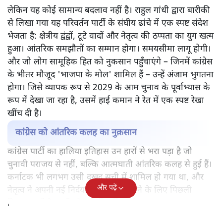
लेकिन यह कोई सामान्य बदलाव नहीं है। राहुल गांधी द्वारा बारीकी
से लिखा गया यह परिवर्तन पार्टी के संघीय ढांचे में एक स्पष्ट संदेश
भेजता है: क्षेत्रीय द्वंद्वों, टूटे वादों और नेतृत्व की ठप्पता का युग खत्म
हुआ। आंतरिक समझौतों का सम्मान होगा। समयसीमा लागू होगी।
और जो लोग सामूहिक हित को नुकसान पहुँचाएंगे – जिनमें कांग्रेस
के भीतर मौजूद 'भाजपा के मोल' शामिल हैं – उन्हें अंजाम भुगतना
होगा। जिसे व्यापक रूप से 2029 के आम चुनाव के पूर्वाभ्यास के
रूप में देखा जा रहा है, उसमें हाई कमान ने रेत में एक स्पष्ट रेखा
खींच दी है।
कांग्रेस को आंतरिक कलह का नुक़सान
कांग्रेस पार्टी का हालिया इतिहास उन हारों से भरा पड़ा है जो
चुनावी पराजय से नहीं, बल्कि आत्मघाती आंतरिक कलह से हुई हैं।
कर्नाटक भी लगभग उसी दुखद सूची में शामिल हो गया था, और
और पढ़ें
नेतृत्व ने अपनी नई निर्दयता को सही ठहराने के लिए पिछली
विफलताओं के भूतों को आमंत्रित किया है।