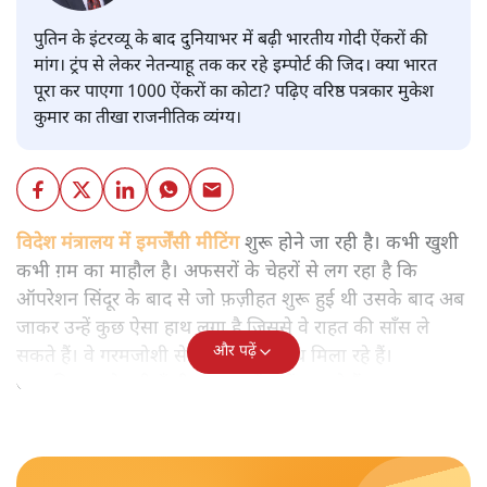
पुतिन के इंटरव्यू के बाद दुनियाभर में बढ़ी भारतीय गोदी ऐंकरों की
मांग। ट्रंप से लेकर नेतन्याहू तक कर रहे इम्पोर्ट की जिद। क्या भारत
पूरा कर पाएगा 1000 ऐंकरों का कोटा? पढ़िए वरिष्ठ पत्रकार मुकेश
कुमार का तीखा राजनीतिक व्यंग्य।
विदेश मंत्रालय में इमर्जेंसी मीटिंग
शुरू होने जा रही है। कभी खुशी
कभी ग़म का माहौल है। अफसरों के चेहरों से लग रहा है कि
ऑपरेशन सिंदूर के बाद से जो फ़ज़ीहत शुरू हुई थी उसके बाद अब
जाकर उन्हें कुछ ऐसा हाथ लगा है जिससे वे राहत की साँस ले
और पढ़ें
सकते हैं। वे गरमजोशी से एक दूसरे से हाथ मिला रहे हैं।
आत्मविश्वास से भरी ऊँची आवाज़ में बातें कर रहे हैं।