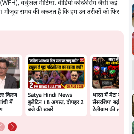
 (WFH), वर्चुअल मीटिंग्स, वीडियो कॉन्फ्रेंसिंग जैसी कई
े। मौजूदा समय की जरूरत है कि हम उन तरीकों को फिर
लः किरण
Satya Hindi News
भारत में मेटा की 'अव
ंधी में
बुलेटिन । 8 अगस्त, दोपहर 2
सेंसरशिप' बढ़ी, एक्टि
ंग
बजे की ख़बरें
टेलीग्राम की तरफ मुड़े