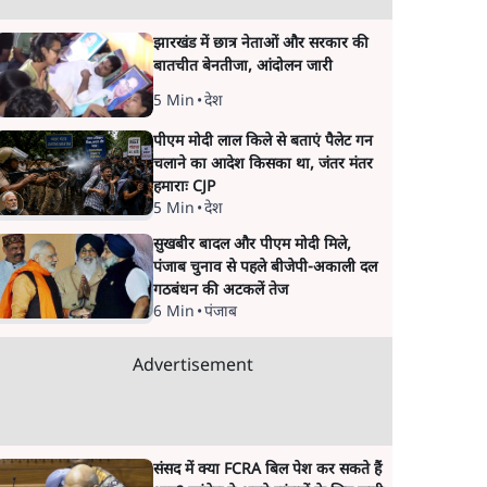
झारखंड में छात्र नेताओं और सरकार की
बातचीत बेनतीजा, आंदोलन जारी
5 Min
•
देश
पीएम मोदी लाल किले से बताएं पैलेट गन
चलाने का आदेश किसका था, जंतर मंतर
हमाराः CJP
5 Min
•
देश
सुखबीर बादल और पीएम मोदी मिले,
पंजाब चुनाव से पहले बीजेपी-अकाली दल
गठबंधन की अटकलें तेज
6 Min
•
पंजाब
Advertisement
संसद में क्या FCRA बिल पेश कर सकते हैं