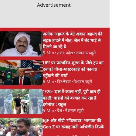
Advertisement
अतीक अहमद के बेटे अबान अहमद की
सड़क हादसे में मौत, जेल में बंद भाई से
मिलने जा रहे थे
5 Min
•
उत्तर प्रदेश
•
लखनऊ ब्यूरो
UPI पर प्रस्तावित शुल्क के पीछे ट्रंप का
दबाव? वीजा-मास्टरकार्ड को फायदा
पहुँचाने की चर्चा
6 Min
•
विश्लेषण
•
नेशनल ब्यूरो
'E20- दाल में काला नहीं, पूरी दाल ही
काली; वाहनों को बरबाद कर रहा है
इथेनॉल': राहुल
5 Min
•
देश
•
नेशनल ब्यूरो
BJP और मोदी ‘गॉडफादर’ भागवत की
Gen Z पर सलाह मानेंः अभिजीत दिपके