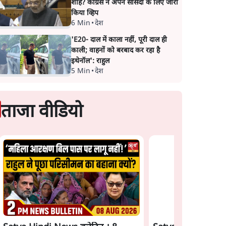
शाह? कांग्रेस ने अपने सांसदों के लिए जारी
किया व्हिप
6 Min
•
देश
'E20- दाल में काला नहीं, पूरी दाल ही
काली; वाहनों को बरबाद कर रहा है
इथेनॉल': राहुल
5 Min
•
देश
ताजा वीडियो