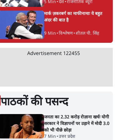
5 Min
•
देश
•
राजनीतिक ब्यूरो
मार्क ज़करबर्ग का माफीनामाः ये बहुत
अंदर की बात है
9 Min
•
विश्लेषण
•
शीतल पी. सिंह
Advertisement
122455
पाठकों की पसन्द
जनता का 2.32 करोड़ रोज़ाना खर्चः योगी
सरकार ने विज्ञापनों पर उड़ाने में मोदी 3.0
को भी पीछे छोड़ा
7 Min
•
उत्तर प्रदेश