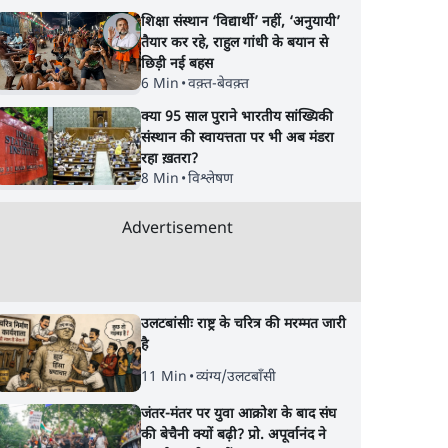
शिक्षा संस्थान ‘विद्यार्थी’ नहीं, ‘अनुयायी’
तैयार कर रहे, राहुल गांधी के बयान से
छिड़ी नई बहस
6 Min
•
वक़्त-बेवक़्त
क्या 95 साल पुराने भारतीय सांख्यिकी
संस्थान की स्वायत्तता पर भी अब मंडरा
रहा ख़तरा?
8 Min
•
विश्लेषण
Advertisement
ैध
Satya Hindi News
झारखंड में छात्र नेताओ
उलटबांसीः राष्ट्र के चरित्र की मरम्मत जारी
विस्ट
बुलेटिन । 8 अगस्त, सुबह 11
सरकार की बातचीत बेन
है
बजे की ख़बरें
आंदोलन जारी
11 Min
•
व्यंग्य/उलटबाँसी
जंतर-मंतर पर युवा आक्रोश के बाद संघ
की बेचैनी क्यों बढ़ी? प्रो. अपूर्वानंद ने