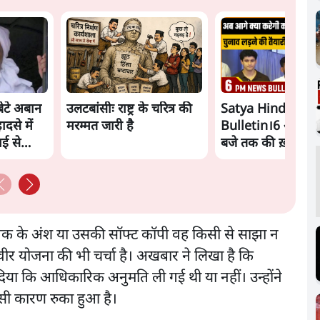
ेटे अबान
उलटबांसीः राष्ट्र के चरित्र की
Satya Hindi New
से में
मरम्मत जारी है
Bulletin।6 अगस्त 
ाई से
बजे तक की ख़बरें
्तक के अंश या उसकी सॉफ्ट कॉपी वह किसी से साझा न
िवीर योजना की भी चर्चा है। अखबार ने लिखा है कि
ा कि आधिकारिक अनुमति ली गई थी या नहीं। उन्होंने
इसी कारण रुका हुआ है।