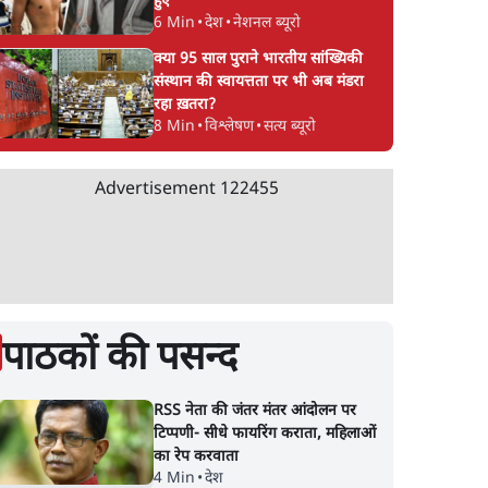
हुए
6 Min
•
देश
•
नेशनल ब्यूरो
क्या 95 साल पुराने भारतीय सांख्यिकी
संस्थान की स्वायत्तता पर भी अब मंडरा
रहा ख़तरा?
8 Min
•
विश्लेषण
•
सत्य ब्यूरो
Advertisement
122455
पाठकों की पसन्द
RSS नेता की जंतर मंतर आंदोलन पर
टिप्पणी- सीधे फायरिंग कराता, महिलाओं
का रेप करवाता
4 Min
•
देश