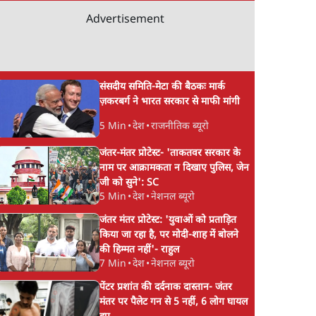
Advertisement
संसदीय समिति-मेटा की बैठकः मार्क
ज़करबर्ग ने भारत सरकार से माफी मांगी
5 Min
•
देश
•
राजनीतिक ब्यूरो
जंतर-मंतर प्रोटेस्ट- 'ताकतवर सरकार के
नाम पर आक्रामकता न दिखाए पुलिस, जेन
जी को सुने': SC
5 Min
•
देश
•
नेशनल ब्यूरो
जंतर मंतर प्रोटेस्ट: 'युवाओं को प्रताड़ित
किया जा रहा है, पर मोदी-शाह में बोलने
की हिम्मत नहीं'- राहुल
7 Min
•
देश
•
नेशनल ब्यूरो
पेंटर प्रशांत की दर्दनाक दास्तान- जंतर
मंतर पर पैलेट गन से 5 नहीं, 6 लोग घायल