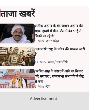
ताजा खबरें
अतीक अहमद के बेटे अबान अहमद की
सड़क हादसे में मौत, जेल में बंद भाई से
मिलने जा रहे थे
5 Min
•
उत्तर प्रदेश
उलटबांसीः राष्ट्र के चरित्र की मरम्मत जारी
है
11 Min
•
व्यंग्य/उलटबाँसी
'अमित शाह के संसद में आने पर विचार
करे सरकार': राज्यसभा सभापति ने केंद्र
से कहा
5 Min
•
देश
Advertisement