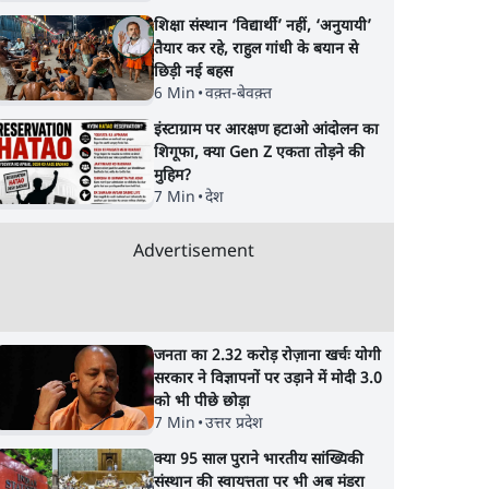
शिक्षा संस्थान ‘विद्यार्थी’ नहीं, ‘अनुयायी’
तैयार कर रहे, राहुल गांधी के बयान से
छिड़ी नई बहस
6 Min
•
वक़्त-बेवक़्त
इंस्टाग्राम पर आरक्षण हटाओ आंदोलन का
शिगूफा, क्या Gen Z एकता तोड़ने की
s
'अमित शाह के संसद में आने
कॉकरोच जनता पार्टी ने
मुहिम?
,शाम 6
पर विचार करे सरकार':
देशव्यापी अभियान की
7 Min
•
देश
राज्यसभा सभापति ने केंद्र से
घोषणा- 'क्या बोलती
कहा
पब्लिक'
Advertisement
जनता का 2.32 करोड़ रोज़ाना खर्चः योगी
सरकार ने विज्ञापनों पर उड़ाने में मोदी 3.0
को भी पीछे छोड़ा
7 Min
•
उत्तर प्रदेश
क्या 95 साल पुराने भारतीय सांख्यिकी
संस्थान की स्वायत्तता पर भी अब मंडरा