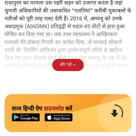
राधापुरम का मामला उस गहरी सड़न को उजागर करता है जहां
चुनावी अधिकारियों की तथाकथित "गलतियां" करीबी मुकाबलों के
नतीजों को पूरी तरह पलट देती हैं। 2016 में, अप्पावु को उनके
अन्नाद्रमुक (AIADMK) प्रतिद्वंद्वी से महज 49 वोटों से हारा हुआ
घोषित कर दिया गया था। जब उच्च न्यायालय ने आखिरकार
मतपत्रों की दोबारा गिनती का आदेश दिया, तो सच्चाई चौंकाने
वाली थी: रिटर्निंग ऑफिसर द्वारा दुर्भावनापूर्ण तरीके से खारिज
किए गए 203 पोस्टल वोटों में से 153 वोट अप्पावु के पक्ष में थे।
और पढ़ें
वास्तविक गिनती ने साबित किया कि अप्पावु 103 वोटों से चुनाव
जीत चुके थे।
सत्य हिन्दी ऐप
डाउनलोड
करें