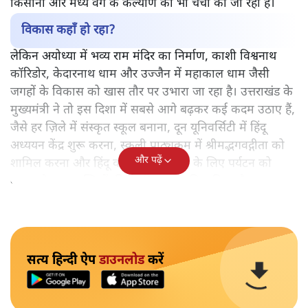
किसानों और मध्य वर्ग के कल्याण की भी चर्चा की जा रही है।
विकास कहाँ हो रहा?
लेकिन अयोध्या में भव्य राम मंदिर का निर्माण, काशी विश्वनाथ
कॉरिडोर, केदारनाथ धाम और उज्जैन में महाकाल धाम जैसी
जगहों के विकास को खास तौर पर उभारा जा रहा है। उत्तराखंड के
मुख्यमंत्री ने तो इस दिशा में सबसे आगे बढ़कर कई कदम उठाए हैं,
जैसे हर ज़िले में संस्कृत स्कूल बनाना, दून यूनिवर्सिटी में हिंदू
अध्ययन केंद्र शुरू करना, स्कूली पाठ्यक्रम में श्रीमद्भगवद्गीता को
और पढ़ें
शामिल करना और हिंदू व सिख तीर्थस्थलों के लिए पर्यटन को
बढ़ावा देना उपलब्धियों की फेहरिस्त में शामिल किया है।
सत्य हिन्दी ऐप
डाउनलोड
करें