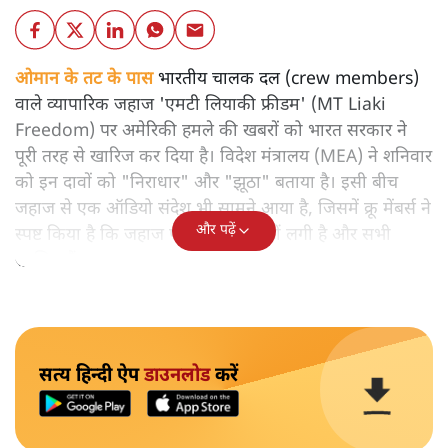
ओमान के तट के पास
भारतीय चालक दल (crew members)
वाले व्यापारिक जहाज 'एमटी लियाकी फ्रीडम' (MT Liaki
Freedom) पर अमेरिकी हमले की खबरों को भारत सरकार ने
पूरी तरह से खारिज कर दिया है। विदेश मंत्रालय (MEA) ने शनिवार
को इन दावों को "निराधार" और "झूठा" बताया है। इसी बीच
जहाज से एक ऑडियो संदेश भी सामने आया है, जिसमें क्रू मेंबर्स ने
और पढ़ें
स्पष्ट किया है कि जहाज पर कोई आग नहीं लगी है और सभी
सुरक्षित हैं।
सत्य हिन्दी ऐप
डाउनलोड
करें