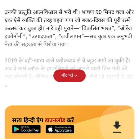
उनकी प्रस्तुति आत्मविश्वास से भरी थी। भाषण 90 मिनट चला और
एक ऐसे व्यक्ति की तरह बहता गया जो बजट‑दिवस की पूरी रस्में
कंठस्थ कर चुका हो। नारे वही पुराने—“विकसित भारत”, “ऑरेंज
इकोनॉमी”, “उत्पादकता”, “लचीलापन”—सब कुछ एक अनुभवी
नेता की सहजता से पिरोया गया।
2019 के बही‑खाता वाले प्रतीकवाद से वे बहुत आगे आ चुकी हैं।
अब वे नार्थ ब्लॉक के हर गलियारे को जानने वाली वित्त मंत्री की
और पढ़ें
तरह बोलती हैं। लेकिन इस आत्मविश्वास के नीचे जो सामग्री है, वह
उतनी ही अनुमानित और दोहराव भरी।
सत्य हिन्दी ऐप
डाउनलोड
करें