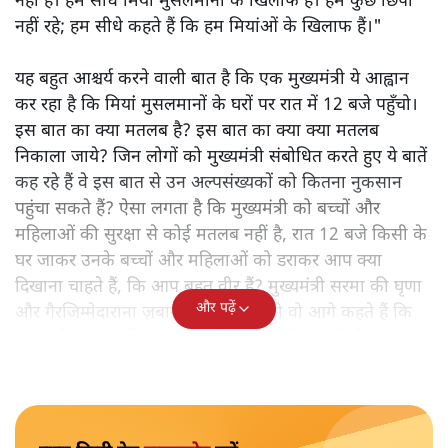
नहीं है। हम सीधे मियां मुसलमानों के खिलाफ हैं। हम कुछ छिपा
नहीं रहे; हम सीधे कहते हैं कि हम मियांओं के खिलाफ हैं।"
यह बहुत आश्चर्य करने वाली बात है कि एक मुख्यमंत्री ये आह्वान
कर रहा है कि मियांं मुसलमानों के घरों पर रात में 12 बजे पहुँचो।
इस बात का क्या मतलब है? इस बात का क्या क्या मतलब
निकाला जाये? जिन लोगों को मुख्यमंत्री संबोधित करते हुए ये बातें
कह रहे हैं वे इस बात से उन अल्पसंख्यकों को कितना नुकसान
पहुंचा सकते हैं? ऐसा लगता है कि मुख्यमंत्री को बच्चों और
महिलाओं की सुरक्षा से कोई मतलब नहीं है, रात 12 बजे किसी के
घर जाकर उनके बच्चों और महिलाओं को डराकर आप क्या
दिखाना चाहते हैं, कि आप बहुत वीर हैं? मुख्यमंत्री सरमा की घृणा
और पढ़ें
और गैरजिम्मेदाराना ज़बान यहीं नहीं रुकती वो आगे कहते हैं कि
"अगर रिक्शा का किराया 5 रुपये है, तो उन्हें 4 रुपये दो।"