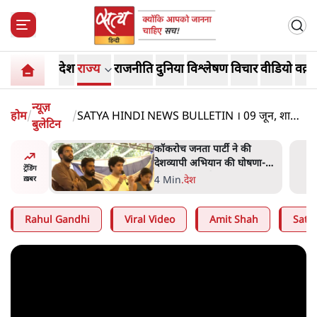
देश
राज्य
राजनीति
दुनिया
विश्लेषण
विचार
वीडियो
वक़्त
न्यूज़
होम
/
/
SATYA HINDI NEWS BULLETIN । 09 जून, शाम
बुलेटिन
6 बजे की ख़बरें
 की
BJP और मोदी ‘गॉडफादर’ भागवत
घोषणा-
की Gen Z पर सलाह मानेंः
ट्रेंडिंग
अभिजीत दिपके
5 Min
.
देश
ख़बर
Rahul Gandhi
Viral Video
Amit Shah
Satya