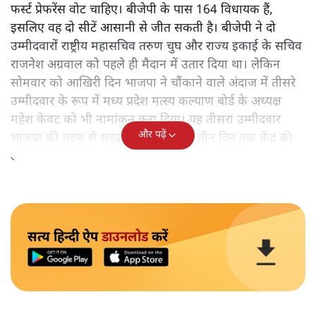
फर्स्ट प्रेफरेंस वोट चाहिए। बीजेपी के पास 164 विधायक हैं,
इसलिए वह दो सीटें आसानी से जीत सकती है। बीजेपी ने दो
उम्मीदवारों राष्ट्रीय महासचिव तरुण चुघ और राज्य इकाई के सचिव
राजनेश अग्रवाल को पहले ही मैदान में उतार दिया था। लेकिन
सोमवार को आखिरी दिन भाजपा ने चौंकाने वाले अंदाज में तीसरे
उम्मीदवार के रूप में मध्य प्रदेश मत्स्य कल्याण बोर्ड के अध्यक्ष
महेश केवट को भी नामांकन करा दिया। यह तीसरा उम्मीदवार
और पढ़ें
भाजपा की तरफ से सरप्राइज था। पार्टी ने तीन दिन तक केंद्र की
लीडरशिप से बात करके यह फ़ैसला लिया।
सत्य हिन्दी ऐप
डाउनलोड
करें