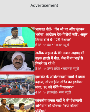
Advertisement
भागवत बोले- 'जेन ज़ी पर आँख मूंदकर
भरोसा, आंदोलन देश-विरोधी नहीं'; अतुल
लिमये बोले थे- 'एंटी नेशनल'
6 Min
•
देश
•
नेशनल ब्यूरो
अतीक अहमद के बेटे अबान अहमद की
सड़क हादसे में मौत, जेल में बंद भाई से
मिलने जा रहे थे
5 Min
•
उत्तर प्रदेश
•
लखनऊ ब्यूरो
झारखंड के आंदोलनकारी छात्रों ने दबाव
बढ़ाया, सीएम हेमंत सोरेन का इस्तीफा
मांगा, 10 को घेरेंगे विधानसभा
4 Min
•
झारखंड
•
सत्य ब्यूरो
कॉकरोच जनता पार्टी ने की देशव्यापी
अभियान की घोषणा- 'क्या बोलती
पब्लिक'