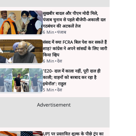
सुखबीर बादल और पीएम मोदी मिले,
पंजाब चुनाव से पहले बीजेपी-अकाली दल
गठबंधन की अटकलें तेज
6 Min
•
पंजाब
संसद में क्या FCRA बिल पेश कर सकते हैं
शाह? कांग्रेस ने अपने सांसदों के लिए जारी
किया व्हिप
6 Min
•
देश
'E20- दाल में काला नहीं, पूरी दाल ही
काली; वाहनों को बरबाद कर रहा है
इथेनॉल': राहुल
5 Min
•
देश
Advertisement
UPI पर प्रस्तावित शुल्क के पीछे ट्रंप का