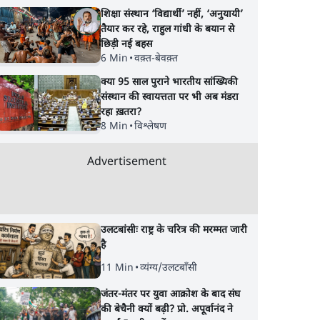
शिक्षा संस्थान ‘विद्यार्थी’ नहीं, ‘अनुयायी’
तैयार कर रहे, राहुल गांधी के बयान से
छिड़ी नई बहस
6 Min
•
वक़्त-बेवक़्त
s
पीएम मोदी लाल किले से
सुखबीर बादल और पीए
क्या 95 साल पुराने भारतीय सांख्यिकी
संस्थान की स्वायत्तता पर भी अब मंडरा
सुबह 9
बताएं पैलेट गन चलाने का
मोदी मिले, पंजाब चुनाव
रहा ख़तरा?
आदेश किसका था, जंतर
पहले बीजेपी-अकाली द
8 Min
•
विश्लेषण
मंतर हमाराः CJP
गठबंधन की अटकलें ते
Advertisement
उलटबांसीः राष्ट्र के चरित्र की मरम्मत जारी
है
11 Min
•
व्यंग्य/उलटबाँसी
जंतर-मंतर पर युवा आक्रोश के बाद संघ
की बेचैनी क्यों बढ़ी? प्रो. अपूर्वानंद ने