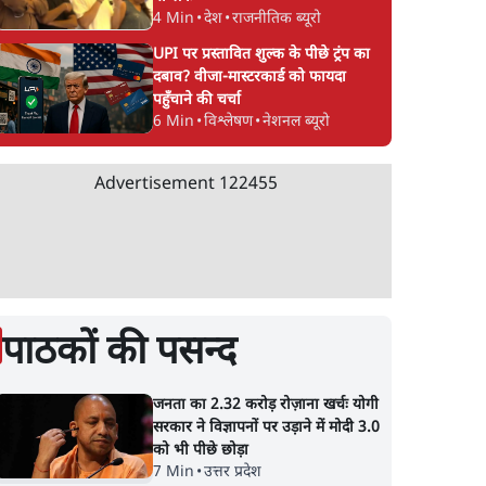
4 Min
•
देश
•
राजनीतिक ब्यूरो
UPI पर प्रस्तावित शुल्क के पीछे ट्रंप का
दबाव? वीजा-मास्टरकार्ड को फायदा
पहुँचाने की चर्चा
6 Min
•
विश्लेषण
•
नेशनल ब्यूरो
Advertisement
122455
पाठकों की पसन्द
जनता का 2.32 करोड़ रोज़ाना खर्चः योगी
सरकार ने विज्ञापनों पर उड़ाने में मोदी 3.0
को भी पीछे छोड़ा
7 Min
•
उत्तर प्रदेश