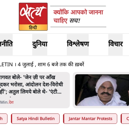
जनीति
दुनिया
विश्लेषण
विचार
N । 4 जुलाई , शाम 6 बजे तक की ख़बरें
ागवत बोले- 'जेन ज़ी पर आँख
ूंदकर भरोसा, आंदोलन देश-विरोधी
हीं'; अतुल लिमये बोले थे- 'एंटी
ेशनल'
 Min
.
देश
ah
Satya Hindi Bulletin
Jantar Mantar Protests
C