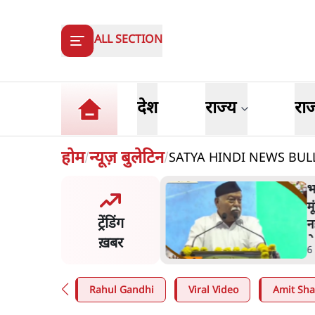
ALL SECTION
देश
राज्य
रा
होम
न्यूज़ बुलेटिन
SATYA HINDI NEWS BULLETI
/
/
ंसीः राष्ट्र के चरित्र की मरम्मत
भ
है
म
ट्रेंडिंग
न
ख़बर
न
in
.
व्यंग्य/उलटबाँसी
6
Rahul Gandhi
Viral Video
Amit Sh