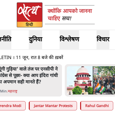
जनीति
दुनिया
विश्लेषण
विचार
 । 11 जून, रात 8 बजे की ख़बरें
ंतर-मंतर प्रोटेस्ट- 'ताकतवर सरकार
े नाम पर आक्रामकता न दिखाए
ुलिस, जेन जी को सुने': SC
 Min
.
देश
rendra Modi
Jantar Mantar Protests
Rahul Gandhi