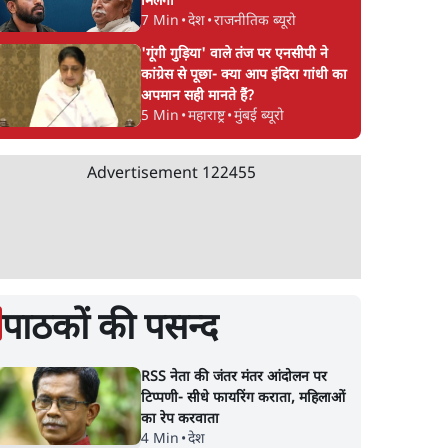
मिलेगा
7 Min
•
देश
•
राजनीतिक ब्यूरो
'गूंगी गुड़िया' वाले तंज पर एनसीपी ने
कांग्रेस से पूछा- क्या आप इंदिरा गांधी का
अपमान सही मानते हैं?
5 Min
•
महाराष्ट्र
•
मुंबई ब्यूरो
Advertisement
122455
पाठकों की पसन्द
RSS नेता की जंतर मंतर आंदोलन पर
टिप्पणी- सीधे फायरिंग कराता, महिलाओं
का रेप करवाता
4 Min
•
देश