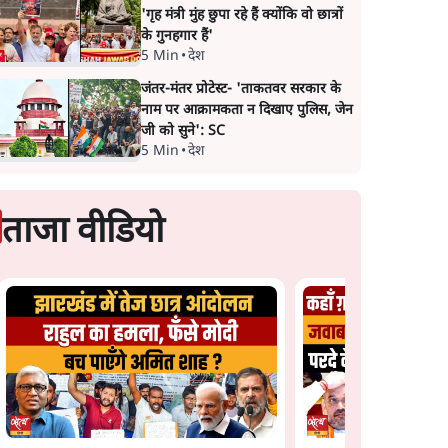
'गृह मंत्री मुंह छुपा रहे हैं क्योंकि वो छात्रों
के गुनहगार हैं'
5 Min
•
देश
जंतर-मंतर प्रोटेस्ट- 'ताकतवर सरकार के
नाम पर आक्रामकता न दिखाए पुलिस, जेन
जी को सुने': SC
5 Min
•
देश
ताजा वीडियो