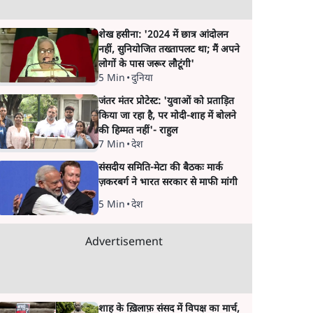
शेख हसीना: '2024 में छात्र आंदोलन
नहीं, सुनियोजित तख्तापलट था; मैं अपने
लोगों के पास जरूर लौटूंगी'
5 Min
•
दुनिया
जंतर मंतर प्रोटेस्ट: 'युवाओं को प्रताड़ित
किया जा रहा है, पर मोदी-शाह में बोलने
की हिम्मत नहीं'- राहुल
7 Min
•
देश
संसदीय समिति-मेटा की बैठकः मार्क
ज़करबर्ग ने भारत सरकार से माफी मांगी
5 Min
•
देश
Advertisement
शाह के ख़िलाफ़ संसद में विपक्ष का मार्च,