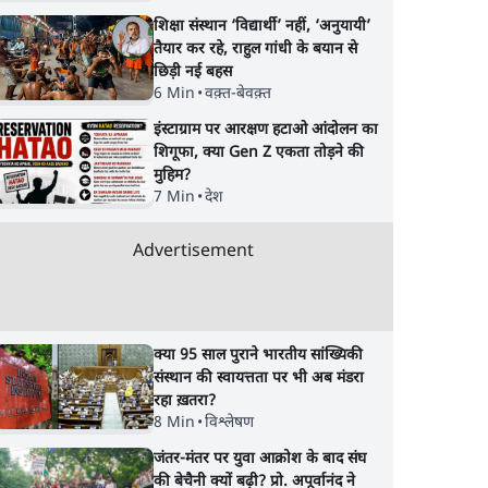
शिक्षा संस्थान ‘विद्यार्थी’ नहीं, ‘अनुयायी’
तैयार कर रहे, राहुल गांधी के बयान से
छिड़ी नई बहस
6 Min
•
वक़्त-बेवक़्त
इंस्टाग्राम पर आरक्षण हटाओ आंदोलन का
शिगूफा, क्या Gen Z एकता तोड़ने की
मुहिम?
7 Min
•
देश
Advertisement
क्या 95 साल पुराने भारतीय सांख्यिकी
संस्थान की स्वायत्तता पर भी अब मंडरा
रहा ख़तरा?
8 Min
•
विश्लेषण
जंतर-मंतर पर युवा आक्रोश के बाद संघ
की बेचैनी क्यों बढ़ी? प्रो. अपूर्वानंद ने