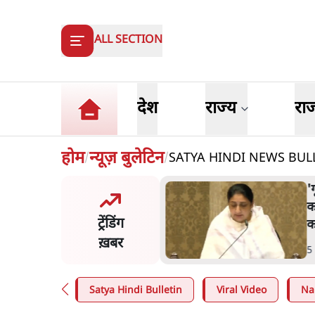
ALL SECTION
देश
राज्य
रा
होम
न्यूज़ बुलेटिन
SATYA HINDI NEWS BULLETIN
/
/
ी गुड़िया' वाले तंज पर एनसीपी ने
ज
रेस से पूछा- क्या आप इंदिरा गांधी
क
ट्रेंडिंग
पमान सही मानते हैं?
प
ख़बर
n
.
महाराष्ट्र
5
Satya Hindi Bulletin
Viral Video
Na