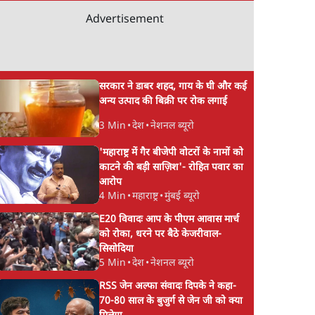
Advertisement
सरकार ने डाबर शहद, गाय के घी और कई
अन्य उत्पाद की बिक्री पर रोक लगाई
3 Min
•
देश
•
नेशनल ब्यूरो
'महाराष्ट्र में गैर बीजेपी वोटरों के नामों को
काटने की बड़ी साज़िश'- रोहित पवार का
आरोप
4 Min
•
महाराष्ट्र
•
मुंबई ब्यूरो
E20 विवादः आप के पीएम आवास मार्च
को रोका, धरने पर बैठे केजरीवाल-
सिसोदिया
5 Min
•
देश
•
नेशनल ब्यूरो
RSS जेन अल्फा संवादः दिपके ने कहा-
70-80 साल के बुजुर्ग से जेन जी को क्या