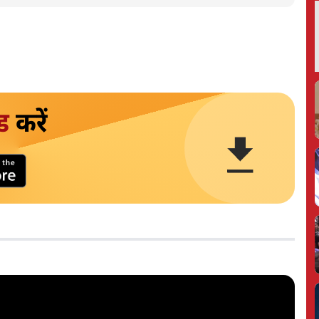
ड
करें