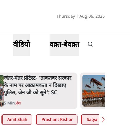
Thursday | Aug 06, 2026
वीडियो
वक़्त-बेवक़्त
‘राष्ट्रविरोधी’ नैरेटिव का सच:
कॉकरोचों ने बदल दी सत्ता और संघ
की रणनीति
9 Min
.
विश्लेषण
Amit Shah
Prashant Kishor
Satya Hindi
CJP