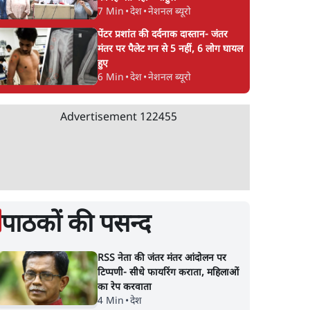
7 Min
•
देश
•
नेशनल ब्यूरो
पेंटर प्रशांत की दर्दनाक दास्तान- जंतर
मंतर पर पैलेट गन से 5 नहीं, 6 लोग घायल
हुए
6 Min
•
देश
•
नेशनल ब्यूरो
Advertisement
122455
पाठकों की पसन्द
RSS नेता की जंतर मंतर आंदोलन पर
टिप्पणी- सीधे फायरिंग कराता, महिलाओं
का रेप करवाता
4 Min
•
देश