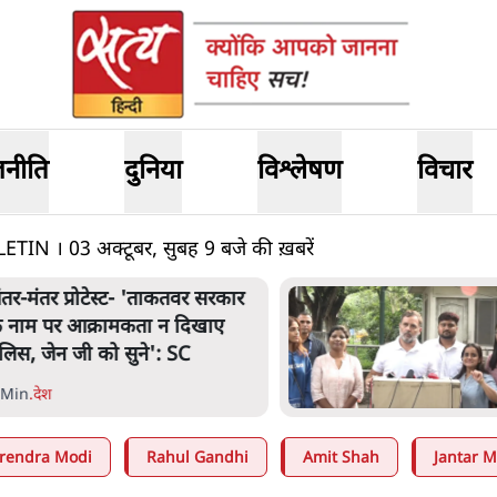
जनीति
दुनिया
विश्लेषण
विचार
 । 03 अक्टूबर, सुबह 9 बजे की ख़बरें
ंतर मंतर प्रोटेस्ट: 'युवाओं को
्रताड़ित किया जा रहा है, पर मोदी-
ाह में बोलने की हिम्मत नहीं'- राहुल
 Min
.
देश
rendra Modi
Rahul Gandhi
Amit Shah
Jantar M