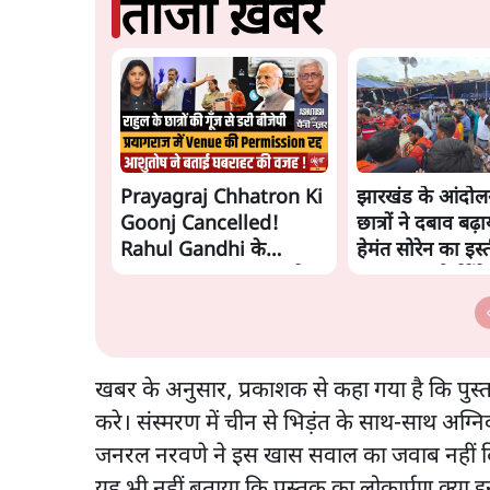
ताजा ख़बरें
Prayagraj Chhatron Ki
झारखंड के आंदोल
Goonj Cancelled!
छात्रों ने दबाव बढ
Rahul Gandhi के
हेमंत सोरेन का इस्
Student Outreach से
मांगा, 10 को घेरेंगे
डरी BJP? | Ashutosh
विधानसभा
खबर के अनुसार, प्रकाशक से कहा गया है कि पुस
करे। संस्मरण में चीन से भिड़ंत के साथ-साथ अग्न
जनरल नरवणे ने इस खास सवाल का जवाब नहीं दिय
यह भी नहीं बताया कि पुस्तक का लोकार्पण क्या 