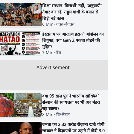
शिक्षा संस्थान ‘विद्यार्थी’ नहीं, ‘अनुयायी’
तैयार कर रहे, राहुल गांधी के बयान से
छिड़ी नई बहस
6 Min
•
वक़्त-बेवक़्त
इंस्टाग्राम पर आरक्षण हटाओ आंदोलन का
शिगूफा, क्या Gen Z एकता तोड़ने की
मुहिम?
7 Min
•
देश
s
मेटा के सरेंडर के बाद भारत
राम मंदिर में चढ़ावे को 
दोपहर 2
में केजरीवाल का इंस्टा हैंडल
विवाद: SP के मनोज या
Advertisement
बैनः AAP का आरोप
BJP और RSS पर निशा
साधा | CM योगी को क
चिट मिली
क्या 95 साल पुराने भारतीय सांख्यिकी
संस्थान की स्वायत्तता पर भी अब मंडरा
रहा ख़तरा?
8 Min
•
विश्लेषण
जनता का 2.32 करोड़ रोज़ाना खर्चः योगी
सरकार ने विज्ञापनों पर उड़ाने में मोदी 3.0