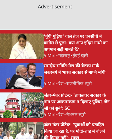
Advertisement
'गूंगी गुड़िया' वाले तंज पर एनसीपी ने
कांग्रेस से पूछा- क्या आप इंदिरा गांधी का
अपमान सही मानते हैं?
5 Min
•
महाराष्ट्र
•
मुंबई ब्यूरो
संसदीय समिति-मेटा की बैठकः मार्क
ज़करबर्ग ने भारत सरकार से माफी मांगी
5 Min
•
देश
•
राजनीतिक ब्यूरो
जंतर-मंतर प्रोटेस्ट- 'ताकतवर सरकार के
नाम पर आक्रामकता न दिखाए पुलिस, जेन
जी को सुने': SC
5 Min
•
देश
•
नेशनल ब्यूरो
जंतर मंतर प्रोटेस्ट: 'युवाओं को प्रताड़ित
किया जा रहा है, पर मोदी-शाह में बोलने
की हिम्मत नहीं'- राहुल