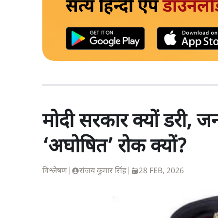
सत्य हिन्दी ऐप
डाउनलो
मोदी सरकार क्यों डरी, 
‘अघोषित’ रोक क्यों?
विश्लेषण
|
संजय कुमार सिंह
|
28 FEB, 2026