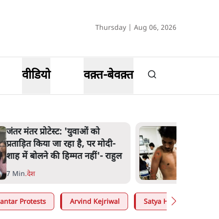
Thursday | Aug 06, 2026
वीडियो
वक़्त-बेवक़्त
पेंटर प्रशांत की दर्दनाक दास्तान- जंतर
मंतर पर पैलेट गन से 5 नहीं, 6 लोग
घायल हुए
6 Min
.
देश
antar Protests
Arvind Kejriwal
Satya Hindi
Moh