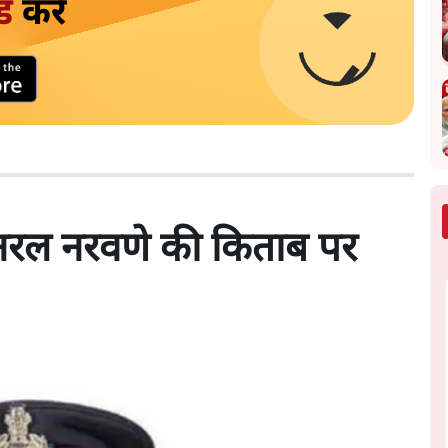
ड
करें
जनरल नरवणे की किताब पर