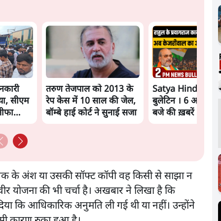
नकारी
तरुण तेजपाल को 2013 के
Satya Hindi New
़ाया, सीएम
रेप केस में 10 साल की जेल,
बुलेटिन । 6 अगस्त, 
तीफा
बॉम्बे हाई कोर्ट ने सुनाई सजा
बजे की ख़बरें
्तक के अंश या उसकी सॉफ्ट कॉपी वह किसी से साझा न
िवीर योजना की भी चर्चा है। अखबार ने लिखा है कि
ा कि आधिकारिक अनुमति ली गई थी या नहीं। उन्होंने
इसी कारण रुका हुआ है।