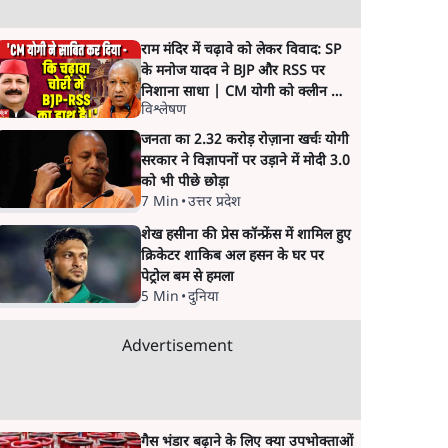
राम मंदिर में चढ़ावे को लेकर विवाद: SP
के मनोज यादव ने BJP और RSS पर
निशाना साधा | CM योगी को क्लीन चिट
विश्लेषण
मिली
जनता का 2.32 करोड़ रोज़ाना खर्चः योगी
सरकार ने विज्ञापनों पर उड़ाने में मोदी 3.0
को भी पीछे छोड़ा
7 Min
•
उत्तर प्रदेश
शेख हसीना की प्रेस कॉन्फ्रेंस में शामिल हुए
क्रिकेटर शाकिब अल हसन के घर पर
पेट्रोल बम से हमला
5 Min
•
दुनिया
Advertisement
गैस भंडार बढ़ाने के लिए क्या उपभोक्ताओं