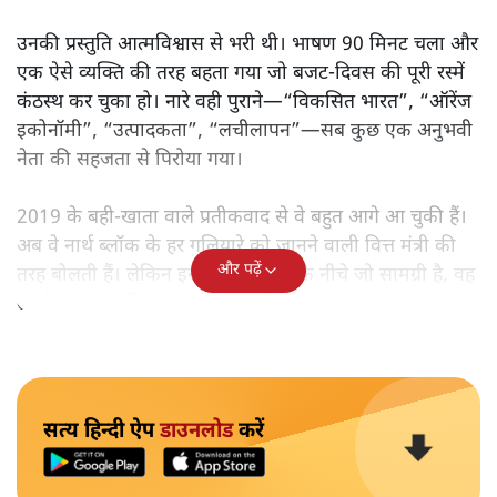
उनकी प्रस्तुति आत्मविश्वास से भरी थी। भाषण 90 मिनट चला और
एक ऐसे व्यक्ति की तरह बहता गया जो बजट‑दिवस की पूरी रस्में
कंठस्थ कर चुका हो। नारे वही पुराने—“विकसित भारत”, “ऑरेंज
इकोनॉमी”, “उत्पादकता”, “लचीलापन”—सब कुछ एक अनुभवी
नेता की सहजता से पिरोया गया।
2019 के बही‑खाता वाले प्रतीकवाद से वे बहुत आगे आ चुकी हैं।
अब वे नार्थ ब्लॉक के हर गलियारे को जानने वाली वित्त मंत्री की
और पढ़ें
तरह बोलती हैं। लेकिन इस आत्मविश्वास के नीचे जो सामग्री है, वह
उतनी ही अनुमानित और दोहराव भरी।
सत्य हिन्दी ऐप
डाउनलोड
करें