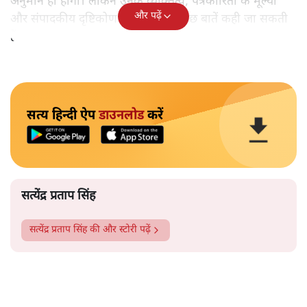
अनुमान ही होगा। लेकिन उनके व्यक्तित्व, पत्रकारिता के मूल्यों
और पढ़ें
और संपादकीय दृष्टिकोण को देखते हुए कुछ बातें कही जा सकती
हैं।
सत्य हिन्दी ऐप
डाउनलोड
करें
सत्येंद्र प्रताप सिंह
सत्येंद्र प्रताप सिंह
की और स्टोरी पढ़ें