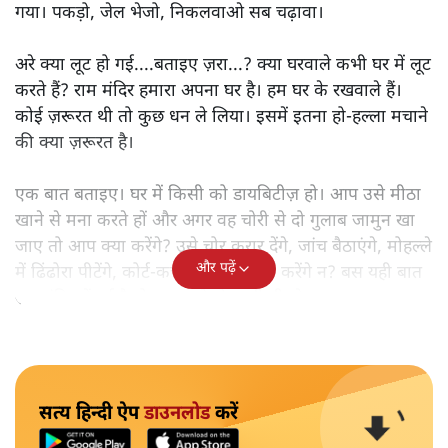
गया। पकड़ो, जेल भेजो, निकलवाओ सब चढ़ावा।
अरे क्या लूट हो गई....बताइए ज़रा...? क्या घरवाले कभी घर में लूट
करते हैं? राम मंदिर हमारा अपना घर है। हम घर के रखवाले हैं।
कोई ज़रूरत थी तो कुछ धन ले लिया। इसमें इतना हो-हल्ला मचाने
की क्या ज़रूरत है।
एक बात बताइए। घर में किसी को डायबिटीज़ हो। आप उसे मीठा
खाने से मना करते हों और अगर वह चोरी से दो गुलाब जामुन खा
जाए तो आप क्या करेंगे? उसे चोर करार देंगे, जांच बैठाएंगे, मोहल्ले
और पढ़ें
में ढिंढोरा पीटेंगे, कोर्ट-कचहरी करेंगे? नहीं करेंगे न? बस यही बात
राम मंदिर में हुई है तो आप लगे हो छाती पीटने।
सत्य हिन्दी ऐप
डाउनलोड
करें