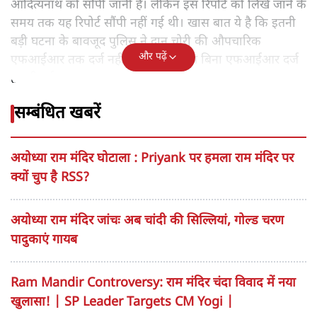
आदित्यनाथ को सौंपी जानी है। लेकिन इस रिपोर्ट को लिखे जाने के
समय तक यह रिपोर्ट सौंपी नहीं गई थी। खास बात ये है कि इतनी
बड़ी घटना के बावजूद पुलिस ने दान चोरी की औपचारिक
और पढ़ें
एफआईआर तक दर्ज नहीं की है। यह जांच बिना एफआईआर दर्ज
हुए ही हुई।
सम्बंधित खबरें
अयोध्या राम मंदिर घोटाला : Priyank पर हमला राम मंदिर पर
क्यों चुप है RSS?
अयोध्या राम मंदिर जांचः अब चांदी की सिल्लियां, गोल्ड चरण
पादुकाएं गायब
Ram Mandir Controversy: राम मंदिर चंदा विवाद में नया
खुलासा! | SP Leader Targets CM Yogi |