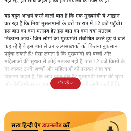
नहीं रहे; हम सीधे कहते हैं कि हम मियांओं के खिलाफ हैं।"
यह बहुत आश्चर्य करने वाली बात है कि एक मुख्यमंत्री ये आह्वान
कर रहा है कि मियांं मुसलमानों के घरों पर रात में 12 बजे पहुँचो।
इस बात का क्या मतलब है? इस बात का क्या क्या मतलब
निकाला जाये? जिन लोगों को मुख्यमंत्री संबोधित करते हुए ये बातें
कह रहे हैं वे इस बात से उन अल्पसंख्यकों को कितना नुकसान
पहुंचा सकते हैं? ऐसा लगता है कि मुख्यमंत्री को बच्चों और
महिलाओं की सुरक्षा से कोई मतलब नहीं है, रात 12 बजे किसी के
घर जाकर उनके बच्चों और महिलाओं को डराकर आप क्या
दिखाना चाहते हैं, कि आप बहुत वीर हैं? मुख्यमंत्री सरमा की घृणा
और पढ़ें
और गैरजिम्मेदाराना ज़बान यहीं नहीं रुकती वो आगे कहते हैं कि
"अगर रिक्शा का किराया 5 रुपये है, तो उन्हें 4 रुपये दो।"
सत्य हिन्दी ऐप
डाउनलोड
करें