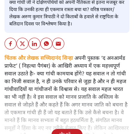
क्या गांधी जी ने दक्षिणपंथियों को अपनी नैतिकता से इतना मजबूर कर
दिया कि उनकी हत्या ही एकमात्र रास्ता बचा था? वरिष्ठ पत्रकार/
लेखक अरुण कुमार त्रिपाठी ने दो किताबों के हवाले से राष्ट्रपिता के
बलिदान दिवस पर विश्लेषण किया है।
चिंतक और लेखक सच्चिदानंद सिन्हा
अपनी पुस्तक ‘द अनआर्मड
प्राफेट’ ( निहत्था पैगंबर) के आखिरी अध्याय में एक महत्त्वपूर्ण
सवाल उठाते हैः- क्या गांधी कामयाब होंगे? यह सवाल न तो गांधी
का निजी सवाल है, न ही उनके परिवार से जुड़ा है और न ही महज
गांधीवादियों या गांधीजनों के विश्वास से। यह सवाल महज भारत
का भी नहीं है। वे इस सवाल को मानव प्रजाति के अस्तित्व के
सवाल से जोड़ते हैं और कहते हैं कि अगर मानव जाति को बचना है
तो एकमात्र गांधी ही हैं जो यह बताते हैं कि उसे कैसे बचना है। वे
मानते हैं कि मानव सभ्यता में बहुत हठधर्मिता है, संगठित मानव
समूहों ने हिंसा के नए नए तरीके ईजाद किए हैं। लेकिन आखिरकार