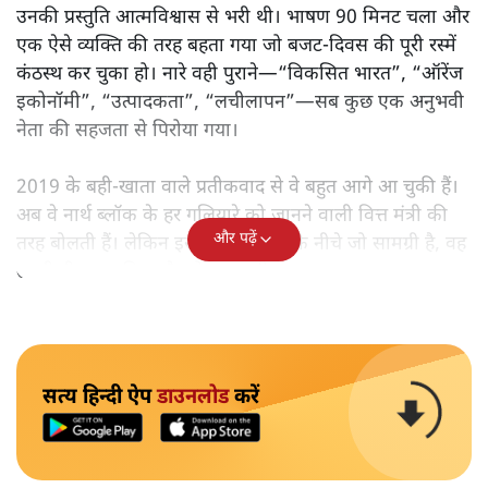
उनकी प्रस्तुति आत्मविश्वास से भरी थी। भाषण 90 मिनट चला और
एक ऐसे व्यक्ति की तरह बहता गया जो बजट‑दिवस की पूरी रस्में
कंठस्थ कर चुका हो। नारे वही पुराने—“विकसित भारत”, “ऑरेंज
इकोनॉमी”, “उत्पादकता”, “लचीलापन”—सब कुछ एक अनुभवी
नेता की सहजता से पिरोया गया।
2019 के बही‑खाता वाले प्रतीकवाद से वे बहुत आगे आ चुकी हैं।
अब वे नार्थ ब्लॉक के हर गलियारे को जानने वाली वित्त मंत्री की
और पढ़ें
तरह बोलती हैं। लेकिन इस आत्मविश्वास के नीचे जो सामग्री है, वह
उतनी ही अनुमानित और दोहराव भरी।
सत्य हिन्दी ऐप
डाउनलोड
करें