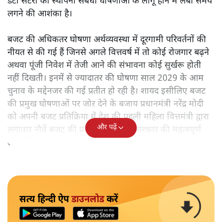
डेटा सेंटरों की स्थापना संबंधी घोषणाओं के लागू होने में लंबा समय
लगने की आशंका है।
बजट की अधिकतर घोषणा अर्थव्यवस्था में दूरगामी परिवर्तनों की
नीयत से की गई हैं जिनसे अगले वित्तवर्ष में तो कोई रोजगार बढ़ने
अथवा पूंजी निवेश में तेजी आने की संभावना कोई सुर्खरू होती
नहीं दिखती। इनमें से ज्यादातर की घोषणा साल 2029 के आम
चुनाव के मद्देनजर की गई प्रतीत हो रही है। शायद इसीलिए बजट
की प्रमुख घोषणाओं पर जोर देने के बजाय प्रधानमंत्री नरेंद्र मोदी
को अपनी बजट प्रतिक्रिया में देश की पहली महिला वित्तमंत्री द्वारा
और पढ़ें
लगातार नौवें बजट की प्रस्तुति को अपनी सरकार की महत्वपूर्ण
उपलब्धि बताने पर मजबूर होना पड़ा।
सत्य हिन्दी ऐप
डाउनलोड
करें