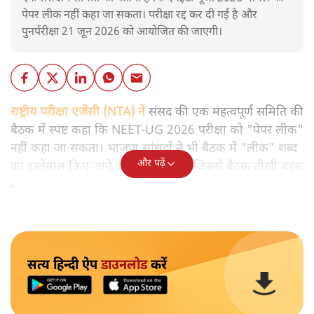
पेपर लीक नहीं कहा जा सकता। परीक्षा रद्द कर दी गई है और
पुनर्परीक्षा 21 जून 2026 को आयोजित की जाएगी।
राष्ट्रीय परीक्षा एजेंसी (NTA) ने
संसद की एक महत्वपूर्ण समिति की
बैठक में स्पष्ट कहा कि NEET-UG 2026 परीक्षा को "पेपर लीक"
नहीं कहा जा सकता। भाजपा सांसदों ने भी बैठक में "लीक" शब्द
और पढ़ें
का इस्तेमाल किए जाने का विरोध किया, जिससे बैठक तीखी बहस
में बदल गई।
सत्य हिन्दी ऐप
डाउनलोड
करें