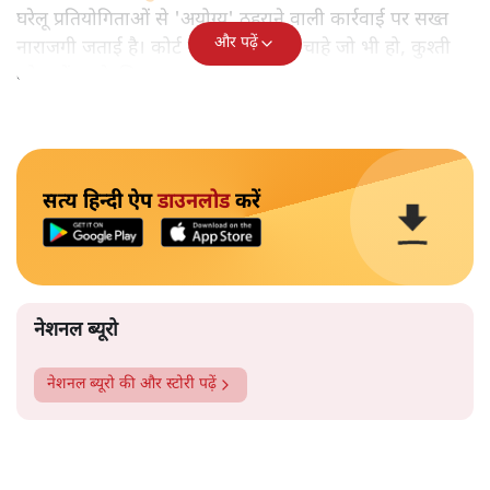
घरेलू प्रतियोगिताओं से 'अयोग्य' ठहराने वाली कार्रवाई पर सख्त
और पढ़ें
नाराजगी जताई है। कोर्ट ने कहा, "विवाद चाहे जो भी हो, कुश्ती
को क्यों इसके लिए भुगतना पड़े?"
सत्य हिन्दी ऐप
डाउनलोड
करें
नेशनल ब्यूरो
नेशनल ब्यूरो
की और स्टोरी पढ़ें