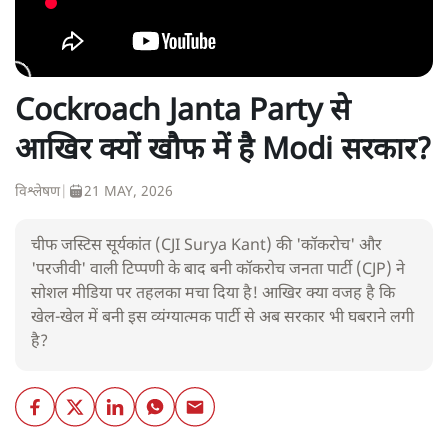
Cockroach Janta Party से
आखिर क्यों खौफ में है Modi सरकार?
विश्लेषण
|
21 MAY, 2026
चीफ जस्टिस सूर्यकांत (CJI Surya Kant) की 'कॉकरोच' और
'परजीवी' वाली टिप्पणी के बाद बनी कॉकरोच जनता पार्टी (CJP) ने
सोशल मीडिया पर तहलका मचा दिया है! आखिर क्या वजह है कि
खेल-खेल में बनी इस व्यंग्यात्मक पार्टी से अब सरकार भी घबराने लगी
है?