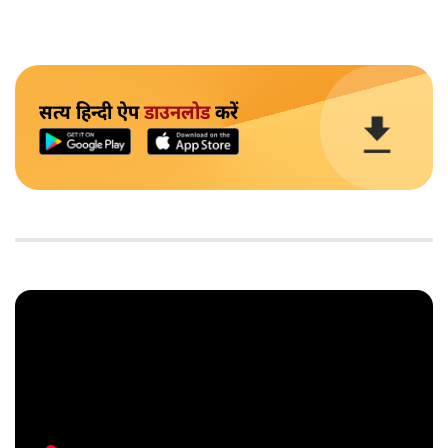
सत्य हिन्दी ऐप
डाउनलोड
करें