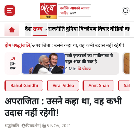
देश
राज्य
राजनीति
दुनिया
विश्लेषण
विचार
वीडियो
वक़्त
होम
/
श्रद्धांजलि
/
अपराजिता : उसने कहा था, वह कभी उदास नहीं रहेगी!
र’ भागवत
मार्क ज़करबर्ग का माफीनामाः ये
ेंः
बहुत अंदर की बात है
ट्रेंडिंग
9 Min
.
विश्लेषण
ख़बर
Rahul Gandhi
Viral Video
Amit Shah
Satya
अपराजिता : उसने कहा था, वह कभी
उदास नहीं रहेगी!
श्रद्धांजलि
|
प्रियदर्शन
|
5 NOV, 2021