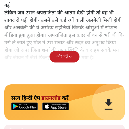
गई।
लेकिन जब उसने अपराजिता की आत्मा देखी होगी तो वह भी
शायद रो पड़ी होगी- उसमें उसे कई रंगों वाली अलबेली मिली होगी
और अलबेली की वे असंख्य सहेलियाँ जिनके आंसुओं में सोशल
मीडिया डूबा हुआ होगा। अपराजिता इस क़दर जीवन से भरी थी कि
उसे ले जाते हुए मौत ने उस सन्नाटे और रुदन का अनुभव किया
होगा जो अपराजिता शर्मा की अनुपस्थिति के बाद हम सबके मन
और पढ़ें
और जीवन में जैसे फ़िलहाल घर करके बैठ गया है।
सत्य हिन्दी ऐप
डाउनलोड
करें