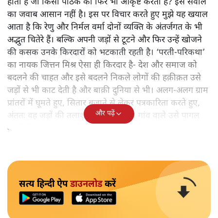
होती है जो किसी पाठक को फिर भी आकृष्ट करती है? इस सवाल
का जवाब आसान नहीं है। इस पर विचार करते हुए मुझे यह खयाल
आता है कि रेणु और निर्मल वर्मा दोनों व्यक्ति के अंतर्जगत के भी
अद्भुत चितेरे हैं। बल्कि अपनी जड़ों से टूटने और फिर उन्हें खोजने
की कसक उनके किरदारों को भटकाती रहती है। ‘परती-परिकथा’
का नायक जित्तन मिश्र ऐसा ही किरदार है- देश और समाज को
बदलने की चाहत और इसे बदलने निकले लोगों की हक़ीक़त उसे
जड़ों से भी काट देती है और बाक़ी दुनिया से भी। अलग-अलग ग्राम
प्रांतरों में घूमते हुए, सितार बजाने से लेकर पत्रकारिता करते हुए,
और पढ़ें
अंततः वह जड़ों की तलाश में गांव लौटा है। गांव वाले उसे पागल
कहते हैं।
सत्य हिन्दी ऐप
डाउनलोड
करें