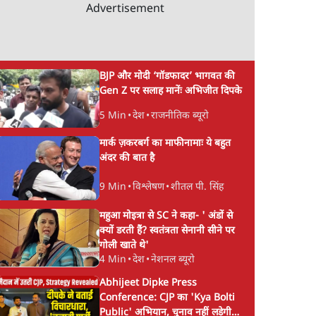
Advertisement
BJP और मोदी ‘गॉडफादर’ भागवत की
Gen Z पर सलाह मानेंः अभिजीत दिपके
5 Min
•
देश
•
राजनीतिक ब्यूरो
मार्क ज़करबर्ग का माफीनामाः ये बहुत
अंदर की बात है
9 Min
•
विश्लेषण
•
शीतल पी. सिंह
महुआ मोइत्रा से SC ने कहा- ' अंडों से
क्यों डरती हैं? स्वतंत्रता सेनानी सीने पर
गोली खाते थे'
4 Min
•
देश
•
नेशनल ब्यूरो
Abhijeet Dipke Press
Conference: CJP का 'Kya Bolti
Public' अभियान, चुनाव नहीं लड़ेगी