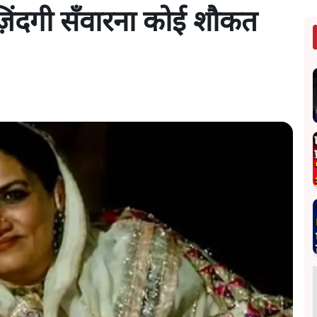
़िंदगी सँवारना कोई शौकत