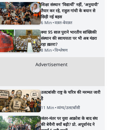
शिक्षा संस्थान ‘विद्यार्थी’ नहीं, ‘अनुयायी’
तैयार कर रहे, राहुल गांधी के बयान से
छिड़ी नई बहस
6 Min
•
वक़्त-बेवक़्त
क्या 95 साल पुराने भारतीय सांख्यिकी
संस्थान की स्वायत्तता पर भी अब मंडरा
रहा ख़तरा?
8 Min
•
विश्लेषण
Advertisement
उलटबांसीः राष्ट्र के चरित्र की मरम्मत जारी
है
11 Min
•
व्यंग्य/उलटबाँसी
जंतर-मंतर पर युवा आक्रोश के बाद संघ
की बेचैनी क्यों बढ़ी? प्रो. अपूर्वानंद ने