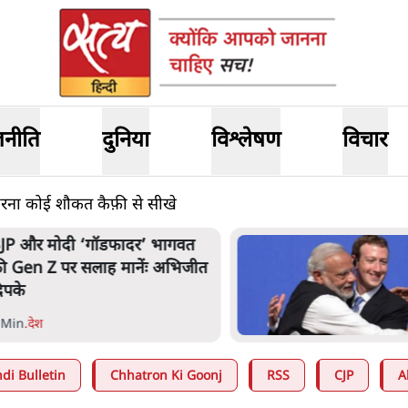
जनीति
दुनिया
विश्लेषण
विचार
ारना कोई शौकत कैफ़ी से सीखे
JP और मोदी ‘गॉडफादर’ भागवत
ी Gen Z पर सलाह मानेंः अभिजीत
िपके
 Min
.
देश
di Bulletin
Chhatron Ki Goonj
RSS
CJP
A