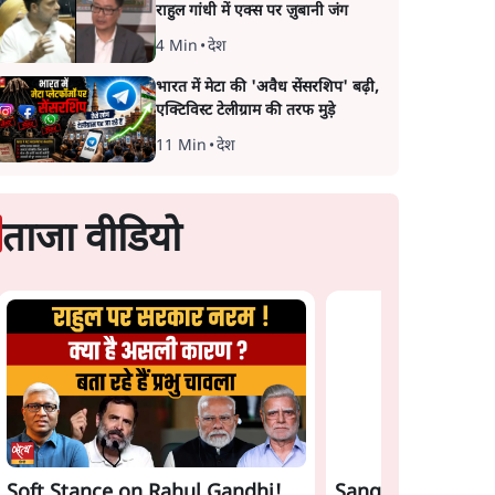
राहुल गांधी में एक्स पर ज़ुबानी जंग
4 Min
•
देश
भारत में मेटा की 'अवैध सेंसरशिप' बढ़ी,
एक्टिविस्ट टेलीग्राम की तरफ मुड़े
11 Min
•
देश
ताजा वीडियो
Soft Stance on Rahul Gandhi!
Sangh Parivar Ri