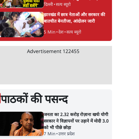
दिल्ली
•
सत्य ब्यूरो
CJP!
झारखंड में छात्र नेताओं और सरकार की
बातचीत बेनतीजा, आंदोलन जारी
5 Min
•
देश
•
सत्य ब्यूरो
Advertisement
122455
पाठकों की पसन्द
जनता का 2.32 करोड़ रोज़ाना खर्चः योगी
सरकार ने विज्ञापनों पर उड़ाने में मोदी 3.0
को भी पीछे छोड़ा
7 Min
•
उत्तर प्रदेश