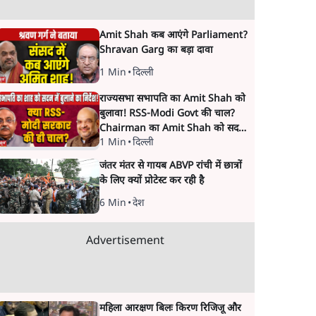
Amit Shah कब आएंगे Parliament?
Shravan Garg का बड़ा दावा
1 Min
•
दिल्ली
राज्यसभा सभापति का Amit Shah को
बुलावा! RSS-Modi Govt की चाल?
Chairman का Amit Shah को सदन
1 Min
•
दिल्ली
में बयान देने का संकेत क्यों? Senior
journalist Vinod Agnihotri ने इसे
जंतर मंतर से गायब ABVP रांची में छात्रों
Modi Government और RSS की
के लिए क्यों प्रोटेस्ट कर रही है
संभावित strategy से जोड़कर बड़ा
सवाल उठाया है।
6 Min
•
देश
Advertisement
महिला आरक्षण बिलः किरण रिजिजू और