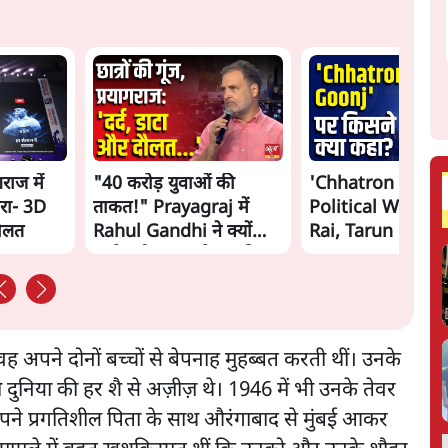
गराज में
"40 करोड़ युवाओं की
'Chhatron Ki Go
रा- 3D
ताकत!" Prayagraj में
Political War! Aj
दौलत
Rahul Gandhi ने क्यों
Rai, Tarun Chug
कही दर्द, डाटा, दौलत की
Shatrughan on 
बात?
Gandhi
पने दोनों बच्चों से बेपनाह मुहब्बत करती थीं। उनके
ुनिया की हर शै से अज़ीज़ थे। 1946 में भी उनके तेवर
 अपने प्रगतिशील पिता के साथ औरंगाबाद से मुंबई आकर