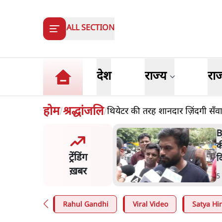
ALL SECTION
देश
राज्य
रा
होम
श्रद्धांजलि
थियेटर की तरह शानदार ज़िंदगी सँव
/
/
 दाल में काला नहीं, पूरी दाल ही
B
 वाहनों को बरबाद कर रहा है
क
ट्रेंडिंग
ल': राहुल
द
ख़बर
n
.
देश
5
Rahul Gandhi
Viral Video
Satya Hin