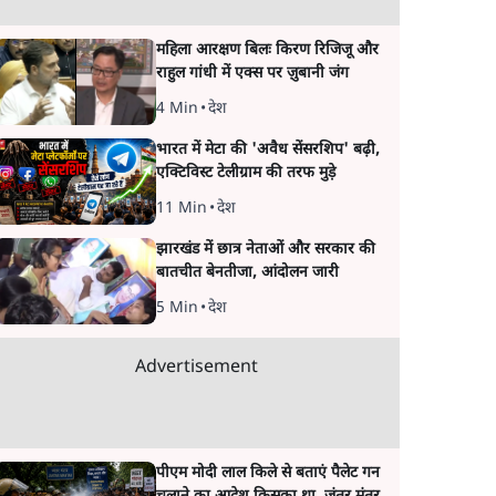
महिला आरक्षण बिलः किरण रिजिजू और
राहुल गांधी में एक्स पर ज़ुबानी जंग
4 Min
•
देश
भारत में मेटा की 'अवैध सेंसरशिप' बढ़ी,
एक्टिविस्ट टेलीग्राम की तरफ मुड़े
11 Min
•
देश
झारखंड में छात्र नेताओं और सरकार की
बातचीत बेनतीजा, आंदोलन जारी
5 Min
•
देश
Advertisement
पीएम मोदी लाल किले से बताएं पैलेट गन