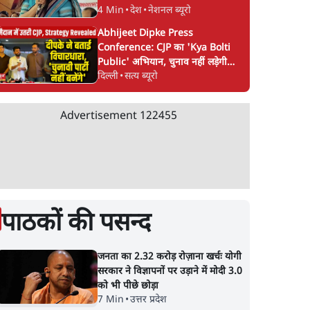
4 Min
•
देश
•
नेशनल ब्यूरो
Abhijeet Dipke Press
Conference: CJP का 'Kya Bolti
Public' अभियान, चुनाव नहीं लड़ेगी
दिल्ली
•
सत्य ब्यूरो
CJP!
Advertisement
122455
टा,
ओडिशा में ‘गोरक्षकों’ ने
ओडिशा में बंगाल के मज
री राम'
मकंदर मोहम्मद को पीट-
की पीटकर हत्या; 'बांग्ल
ी...
पीटकर मार डाला, 3 हिरासत
घुसपैठिये' के शक में लिं
में
पाठकों की पसन्द
जनता का 2.32 करोड़ रोज़ाना खर्चः योगी
सरकार ने विज्ञापनों पर उड़ाने में मोदी 3.0
को भी पीछे छोड़ा
7 Min
•
उत्तर प्रदेश