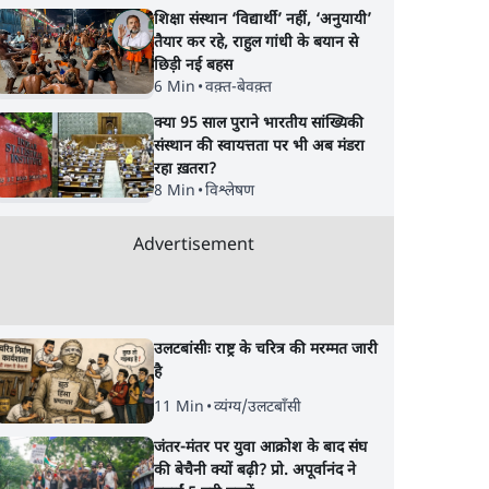
शिक्षा संस्थान ‘विद्यार्थी’ नहीं, ‘अनुयायी’
तैयार कर रहे, राहुल गांधी के बयान से
छिड़ी नई बहस
6 Min
•
वक़्त-बेवक़्त
क्या 95 साल पुराने भारतीय सांख्यिकी
संस्थान की स्वायत्तता पर भी अब मंडरा
रहा ख़तरा?
8 Min
•
विश्लेषण
Advertisement
उलटबांसीः राष्ट्र के चरित्र की मरम्मत जारी
है
11 Min
•
व्यंग्य/उलटबाँसी
जंतर-मंतर पर युवा आक्रोश के बाद संघ
की बेचैनी क्यों बढ़ी? प्रो. अपूर्वानंद ने