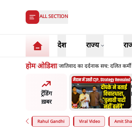
ALL SECTION
देश
राज्य
रा
होम
ओडिशा
जातिवाद का दर्दनाक सच: दलित कर्मी क
/
/
मोइत्रा से SC ने कहा- ' अंडों से
A
डरती हैं? स्वतंत्रता सेनानी सीने पर
C
ट्रेंडिंग
खाते थे'
P
ख़बर
C
n
.
देश
-
.
Rahul Gandhi
Viral Video
Amit Sh