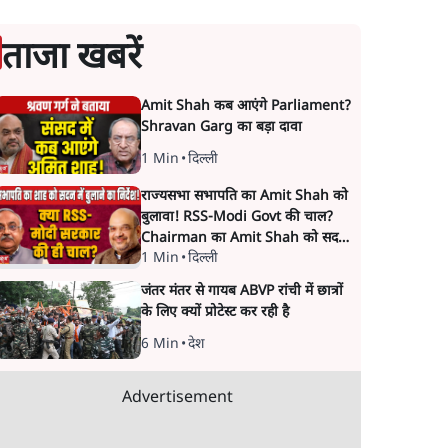
ताजा खबरें
Amit Shah कब आएंगे Parliament?
Shravan Garg का बड़ा दावा
1 Min
•
दिल्ली
राज्यसभा सभापति का Amit Shah को
बुलावा! RSS-Modi Govt की चाल?
Chairman का Amit Shah को सदन
1 Min
•
दिल्ली
में बयान देने का संकेत क्यों? Senior
journalist Vinod Agnihotri ने इसे
जंतर मंतर से गायब ABVP रांची में छात्रों
Modi Government और RSS की
के लिए क्यों प्रोटेस्ट कर रही है
संभावित strategy से जोड़कर बड़ा
सवाल उठाया है।
6 Min
•
देश
Advertisement