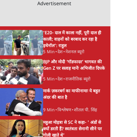
Advertisement
'E20- दाल में काला नहीं, पूरी दाल ही
काली; वाहनों को बरबाद कर रहा है
इथेनॉल': राहुल
5 Min
•
देश
•
नेशनल ब्यूरो
BJP और मोदी ‘गॉडफादर’ भागवत की
Gen Z पर सलाह मानेंः अभिजीत दिपके
5 Min
•
देश
•
राजनीतिक ब्यूरो
मार्क ज़करबर्ग का माफीनामाः ये बहुत
अंदर की बात है
9 Min
•
विश्लेषण
•
शीतल पी. सिंह
महुआ मोइत्रा से SC ने कहा- ' अंडों से
क्यों डरती हैं? स्वतंत्रता सेनानी सीने पर
गोली खाते थे'