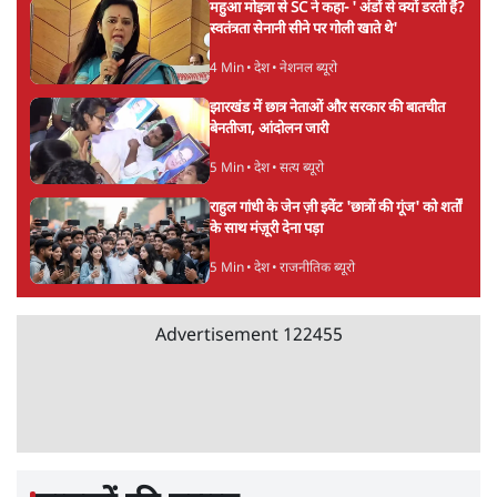
अयोध्या राम मंदिर चढ़ावा चोरी मामले की जांच पूरी,
अगले महीने दाखिल होगी चार्जशीट
3 Min
•
देश
राहुल गांधी ने प्रयागराज में जेन ज़ी को झकझोरा- 3D
संदेश- दर्द, डेटा, दौलत
6 Min
•
देश
Advertisement
"40 करोड़ युवाओं की ताकत!" Prayagraj में
Rahul Gandhi ने क्यों कही दर्द, डाटा, दौलत की
बात?
1 Min
•
उत्तर प्रदेश
'Chhatron Ki Goonj' Political War! Ajay
Rai, Tarun Chugh & Shatrughan on
Rahul Gandhi
1 Min
•
उत्तर प्रदेश