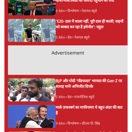
होर्मुज समझौते के करीब पहुँचे ईरान-ओमान, लेकिन
स्ट्रेट को खोलने के लिए तेहरान ने रखी कड़ी शर्तें
8 Min
•
दुनिया
BJP-RSS की वजह से राहुल के प्रयागराज
'Chhatron Ki Goonj' कार्यक्रम में उमड़ी युवाओं
की भारी भीड़
1 Min
•
विश्लेषण
UPI नागरिकों के लिए रहेगा मुफ्त, बड़े व्यापारियों पर
लग सकता है मामूली चार्ज: केंद्र
9 Min
•
अर्थतंत्र
Advertisement
चीन के अतिक्रमण के दावों को अरुणाचल के सीएम
पेमा खांडू ने किया खारिज
3 Min
•
अरुणाचल प्रदेश