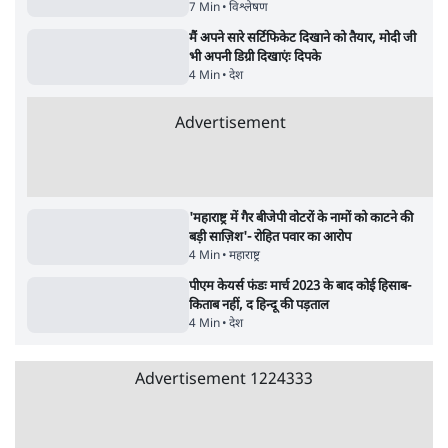
सर्वाधिक पढ़ी गयी खबरें
UPI पर प्रस्तावित शुल्क के पीछे ट्रंप का दबाव?
वीजा-मास्टरकार्ड को फायदा पहुँचाने की चर्चा
6 Min
•
विश्लेषण
•
नेशनल ब्यूरो
'E20- दाल में काला नहीं, पूरी दाल ही काली; वाहनों
को बरबाद कर रहा है इथेनॉल': राहुल
5 Min
•
देश
•
नेशनल ब्यूरो
Advertisement
BJP और मोदी ‘गॉडफादर’ भागवत की Gen Z पर
सलाह मानेंः अभिजीत दिपके
5 Min
•
देश
•
राजनीतिक ब्यूरो
मार्क ज़करबर्ग का माफीनामाः ये बहुत अंदर की बात