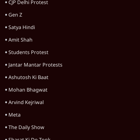
जंतर-मंतर प्रोटेस्ट: केवल इस्तीफा काफी नहीं, क्या
शिक्षा 'तंत्र' खुद एक बीमारी है?
9 Min
•
विचार
जंतर-मंतर आंदोलन: आक्रोश का प्रदर्शन या प्रतिरोध
का कार्निवाल?
7 Min
•
विचार
क्या युवाओं के आंदोलन से रुक जाएगा हिंदू राष्ट्र का
राग?
8 Min
•
विचार
Advertisement
क्या कॉकरोच आंदोलन बन पाएगा नया अन्ना या जेपी
आंदोलन? आशुतोष की टिप्पणी
9 Min
•
विचार