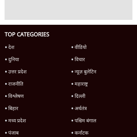
11 Min
•
व्यंग्य/उलटबाँसी
जंतर-मंतर पर युवा आक्रोश के बाद संघ की बेचैनी
क्यों बढ़ी? प्रो. अपूर्वानंद ने बताईं 5 बड़ी वजहें
7 Min
•
विश्लेषण
मैं अपने सारे सर्टिफिकेट दिखाने को तैयार, मोदी जी
भी अपनी डिग्री दिखाएंः दिपके
4 Min
•
देश
Advertisement
'महाराष्ट्र में गैर बीजेपी वोटरों के नामों को काटने की
बड़ी साज़िश'- रोहित पवार का आरोप
4 Min
•
महाराष्ट्र
पीएम केयर्स फंडः मार्च 2023 के बाद कोई हिसाब-
किताब नहीं, द हिन्दू की पड़ताल
4 Min
•
देश