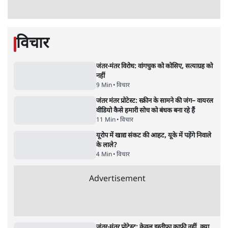
है
9 Min
•
विश्लेषण
•
शीतल पी. सिंह
महुआ मोइत्रा से SC ने कहा- ' अंडों से क्यों डरती हैं?
स्वतंत्रता सेनानी सीने पर गोली खाते थे'
4 Min
•
देश
•
नेशनल ब्यूरो
झारखंड में छात्र नेताओं और सरकार की बातचीत
बेनतीजा, आंदोलन जारी
5 Min
•
देश
•
सत्य ब्यूरो
राहुल गांधी के जेन ज़ी इवेंट 'छात्रों की गूंज' को शर्तों
के साथ मंज़ूरी देना पड़ा
5 Min
•
देश
•
राजनीतिक ब्यूरो
Advertisement
122455