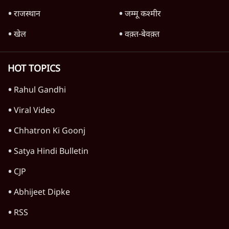
Advertisement
1224333
विचार
जंतर-मंतर विरोध: वांगचुक को कोसिए, सत्याग्रह को
नहीं
9 Min
•
विचार
जंतर मंतर प्रोटेस्ट: स्क्रीन के सामने की जंग– वायरल
वीडियो कैसे हमारी सोच को बंधक बना रहे हैं
11 Min
•
विचार
यूरोप में खाद्य संकट की आहट, यूके में पड़ेंगे निवाले
के लाले?
4 Min
•
विचार
Advertisement