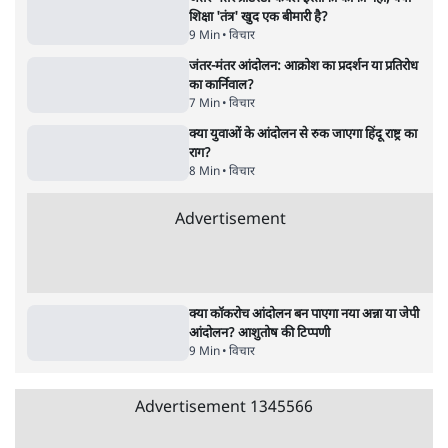
पाठकों की पसन्द
जनता का 2.32 करोड़ रोज़ाना खर्चः योगी सरकार ने
विज्ञापनों पर उड़ाने में मोदी 3.0 को भी पीछे छोड़ा
7 Min
•
उत्तर प्रदेश
शिक्षा संस्थान ‘विद्यार्थी’ नहीं, ‘अनुयायी’ तैयार कर
रहे, राहुल गांधी के बयान से छिड़ी नई बहस
6 Min
•
वक़्त-बेवक़्त
क्या 95 साल पुराने भारतीय सांख्यिकी संस्थान की
स्वायत्तता पर भी अब मंडरा रहा ख़तरा?
8 Min
•
विश्लेषण
Advertisement
उलटबांसीः राष्ट्र के चरित्र की मरम्मत जारी है