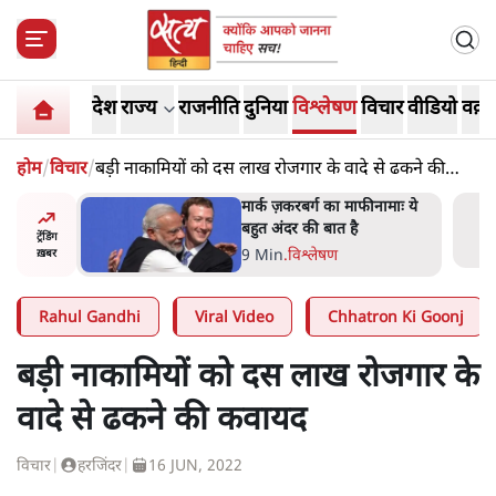
देश
राज्य
राजनीति
दुनिया
विश्लेषण
विचार
वीडियो
वक़्त
होम
/
विचार
/
बड़ी नाकामियों को दस लाख रोजगार के वादे से ढकने की
कवायद
र’ भागवत
मार्क ज़करबर्ग का माफीनामाः ये
ेंः
बहुत अंदर की बात है
ट्रेंडिंग
9 Min
.
विश्लेषण
ख़बर
Rahul Gandhi
Viral Video
Chhatron Ki Goonj
बड़ी नाकामियों को दस लाख रोजगार के
वादे से ढकने की कवायद
विचार
|
हरजिंदर
|
16 JUN, 2022