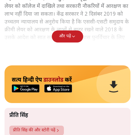
लेयर को कॉलेज में दाखिले तथा सरकारी नौकरियों में आरक्षण का
लाभ नहीं दिया जा सकता। केंद्र सरकार ने 2 दिसंबर 2019 को
उच्चतम न्यायालय से अनुरोध किया है कि एससी-एसटी समुदाय के
क्रीमी लेयर को आरक्षण के लाभों से बाहर रखने वाले 2018 के
और पढ़ें
उसके आदेश को सात सदस्यों की बेंच के पास पुनर्विचार के लिए
भेजा जाए।
सत्य हिन्दी ऐप
डाउनलोड
करें
प्रीति सिंह
प्रीति सिंह
की और स्टोरी पढ़ें