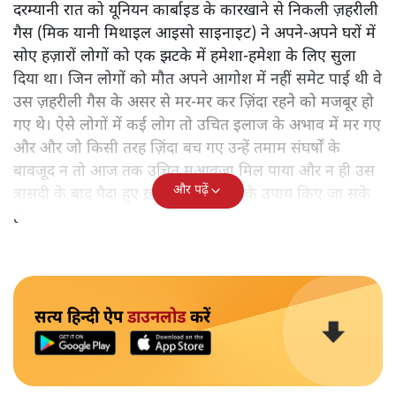
दरम्यानी रात को यूनियन कार्बाइड के कारखाने से निकली ज़हरीली
गैस (मिक यानी मिथाइल आइसो साइनाइट) ने अपने-अपने घरों में
सोए हज़ारों लोगों को एक झटके में हमेशा-हमेशा के लिए सुला
दिया था। जिन लोगों को मौत अपने आगोश में नहीं समेट पाई थी वे
उस ज़हरीली गैस के असर से मर-मर कर ज़िंदा रहने को मजबूर हो
गए थे। ऐसे लोगों में कई लोग तो उचित इलाज के अभाव में मर गए
और और जो किसी तरह ज़िंदा बच गए उन्हें तमाम संघर्षों के
बावजूद न तो आज तक उचित मुआवजा मिल पाया और न ही उस
और पढ़ें
त्रासदी के बाद पैदा हुए ख़तरों से पार पाने के उपाय किए जा सके
हैं।
सत्य हिन्दी ऐप
डाउनलोड
करें