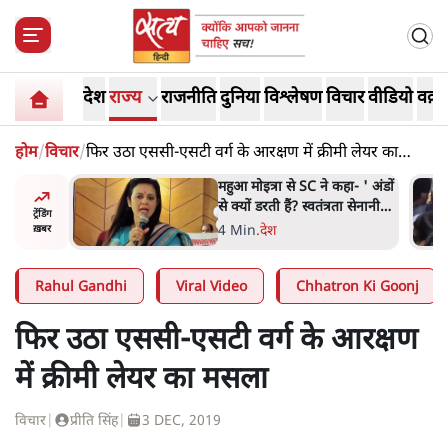
देश
राज्य
राजनीति
दुनिया
विश्लेषण
विचार
वीडियो
वक़्त
होम
/
विचार
/
फिर उठा एससी-एसटी वर्ग के आरक्षण में क्रीमी लेयर का
मसला
नामाः ये
महुआ मोइत्रा से SC ने कहा- ' अंडों
से क्यों डरती हैं? स्वतंत्रता सेनानी
ट्रेंडिंग
सीने पर गोली खाते थे'
4 Min
.
देश
ख़बर
Rahul Gandhi
Viral Video
Chhatron Ki Goonj
फिर उठा एससी-एसटी वर्ग के आरक्षण
में क्रीमी लेयर का मसला
विचार
|
प्रीति सिंह
|
3 DEC, 2019