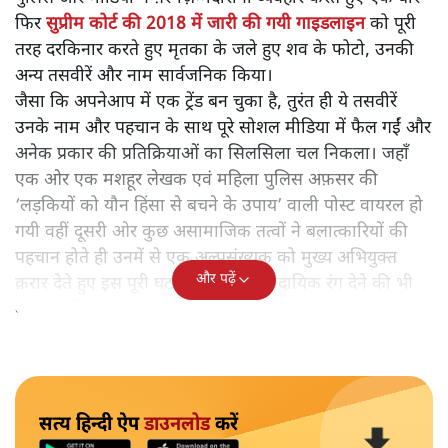
फिर
सुप्रीम कोर्ट की 2018 में जारी की गयी गाइडलाइन
को पूरी
तरह दरकिनार करते हुए मृतका के जले हुए शव के फोटो, उनकी
अन्य तसवीरें और नाम सार्वजनिक किया।
जैसा कि अपनेआप में एक ट्रेंड बन चुका है, तुरंत ही ये तसवीरें
उनके नाम और पहचान के साथ पूरे सोशल मीडिया में फैल गईं और
अनेक प्रकार की प्रतिक्रियाओं का सिलसिला चल निकला। जहाँ
एक ओर एक मशहूर लेखक एवं महिला पुलिस अफ़सर की
‘लड़कियों को यौन हिंसा से बचने के उपाय’ वाली पोस्ट वायरल हो
गयी वहीं दूसरी ओर कुछ असामाजिक तत्वों ने बलात्कारियों की
पहचान होते ही उनमें से एक अल्पसंख्यक को मुख्य अभियुक्त
और पढ़ें
क़रार देते हुए इस पूरी घटना को एक साम्प्रदायिक रंग देने की भी
कोशिश की।
सत्य हिन्दी ऐप
डाउनलोड
करें