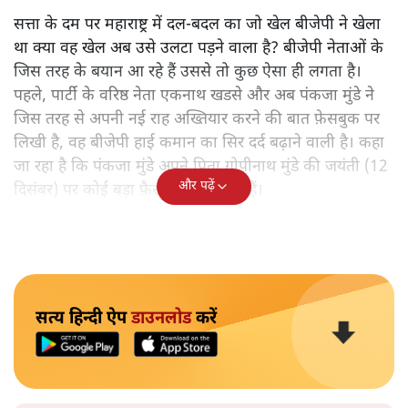
सत्ता के दम पर महाराष्ट्र में दल-बदल का जो खेल बीजेपी ने खेला
था क्या वह खेल अब उसे उलटा पड़ने वाला है? बीजेपी नेताओं के
जिस तरह के बयान आ रहे हैं उससे तो कुछ ऐसा ही लगता है।
पहले, पार्टी के वरिष्ठ नेता एकनाथ खडसे और अब पंकजा मुंडे ने
जिस तरह से अपनी नई राह अख्तियार करने की बात फ़ेसबुक पर
लिखी है, वह बीजेपी हाई कमान का सिर दर्द बढ़ाने वाली है। कहा
जा रहा है कि पंकजा मुंडे अपने पिता गोपीनाथ मुंडे की जयंती (12
और पढ़ें
दिसंबर) पर कोई बड़ा फ़ैसला कर सकती हैं।
सत्य हिन्दी ऐप
डाउनलोड
करें